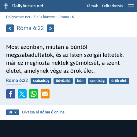
DailyVerses.net
Témák
Feliratkozás
DailyVerses.net
›
Biblia könyvek
›
Róma
›
6
Róma 6:22
Most azonban, miután a bűntől
megszabadultatok, és az Isten szolgái lettetek,
már ez meghozta nektek gyümölcsét, a szent
életet, amelynek vége az örök élet.
Róma 6:22
szabadság
üdvözítő
bűn
szentség
örök élet
rabság
Olvassa el
Róma 6
online
UF