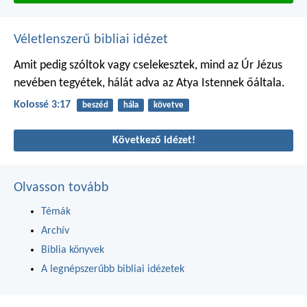
Véletlenszerű bibliai idézet
Amit pedig szóltok vagy cselekesztek, mind az Úr Jézus
nevében tegyétek, hálát adva az Atya Istennek őáltala.
Kolossé 3:17
beszéd
hála
követve
Következő idézet!
Olvasson tovább
Témák
Archív
Biblia könyvek
A legnépszerűbb bibliai idézetek