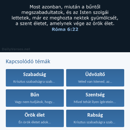
Kapcsolódó témák
Szabadság
Üdvözítő
Krisztus szabadságra szabadított meg...
Veled van Istened, az...
Bűn
Szentség
Vagy nem tudjátok, hogy...
Mivel tehát ilyen ígéreteink...
Örök élet
Rabság
Én örök életet adok...
Krisztus szabadságra szabadított meg...