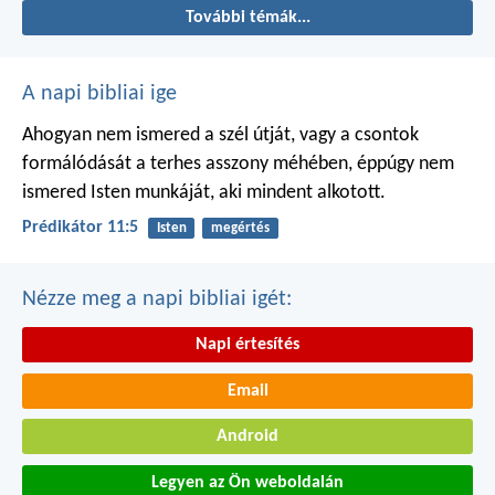
További témák...
A napi bibliai ige
Ahogyan nem ismered a szél útját,
vagy a csontok
formálódását
a terhes asszony méhében,
éppúgy nem
ismered Isten munkáját,
aki mindent alkotott.
Prédikátor 11:5
Isten
megértés
Nézze meg a napi bibliai igét:
Napi értesítés
Email
Android
Legyen az Ön weboldalán