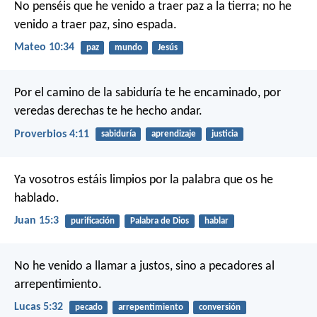
No penséis que he venido a traer paz a la tierra; no he
venido a traer paz, sino espada.
Mateo 10:34
paz
mundo
Jesús
Por el camino de la sabiduría te he encaminado,
por
veredas derechas te he hecho andar.
Proverbios 4:11
sabiduría
aprendizaje
justicia
Ya vosotros estáis limpios por la palabra que os he
hablado.
Juan 15:3
purificación
Palabra de Dios
hablar
No he venido a llamar a justos, sino a pecadores al
arrepentimiento.
Lucas 5:32
pecado
arrepentimiento
conversión