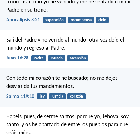
trono, así como yo he vencido y me he sentado con mi
Padre en su trono.
Apocalipsis 3:21
superación
recompensa
cielo
Salí del Padre y he venido al mundo; otra vez dejo el
mundo y regreso al Padre.
Juan 16:28
Padre
mundo
ascensión
Con todo mi corazón te he buscado;
no me dejes
desviar de tus mandamientos.
Salmo 119:10
ley
justicia
corazón
Habéis, pues, de serme santos, porque yo, Jehová, soy
santo, y os he apartado de entre los pueblos para que
seáis míos.