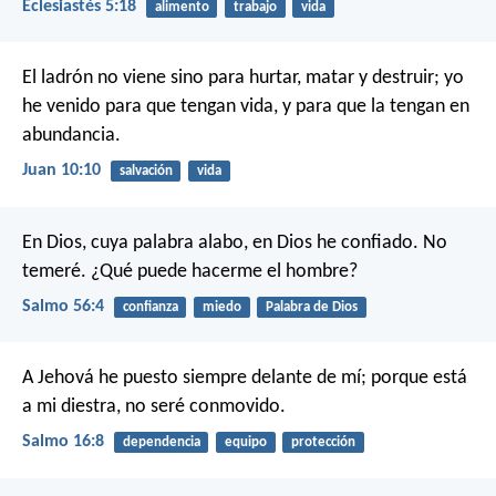
Eclesiastés 5:18
alimento
trabajo
vida
El ladrón no viene sino para hurtar, matar y destruir; yo
he venido para que tengan vida, y para que la tengan en
abundancia.
Juan 10:10
salvación
vida
En Dios, cuya palabra alabo,
en Dios he confiado. No
temeré.
¿Qué puede hacerme el hombre?
Salmo 56:4
confianza
miedo
Palabra de Dios
A Jehová he puesto siempre delante de mí;
porque está
a mi diestra, no seré conmovido.
Salmo 16:8
dependencia
equipo
protección