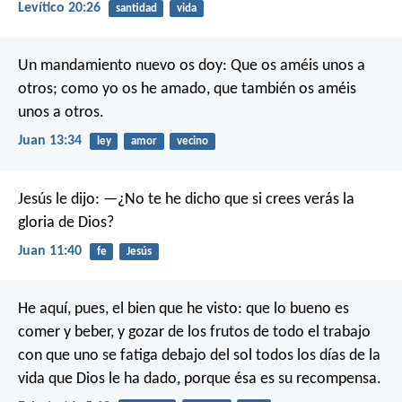
Levítico 20:26
santidad
vida
Un mandamiento nuevo os doy: Que os améis unos a
otros; como yo os he amado, que también os améis
unos a otros.
Juan 13:34
ley
amor
vecino
Jesús le dijo: —¿No te he dicho que si crees verás la
gloria de Dios?
Juan 11:40
fe
Jesús
He aquí, pues, el bien que he visto: que lo bueno es
comer y beber, y gozar de los frutos de todo el trabajo
con que uno se fatiga debajo del sol todos los días de la
vida que Dios le ha dado, porque ésa es su recompensa.