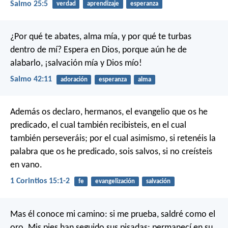
Salmo 25:5
verdad
aprendizaje
esperanza
¿Por qué te abates, alma mía,
y por qué te turbas
dentro de mí?
Espera en Dios,
porque aún he de
alabarlo,
¡salvación mía y Dios mío!
Salmo 42:11
adoración
esperanza
alma
Además os declaro, hermanos, el evangelio que os he
predicado, el cual también recibisteis, en el cual
también perseveráis; por el cual asimismo, si retenéis la
palabra que os he predicado, sois salvos, si no creísteis
en vano.
1 Corintios 15:1-2
fe
evangelización
salvación
Mas él conoce mi camino:
si me prueba, saldré como el
oro.
Mis pies han seguido sus pisadas;
permanecí en su