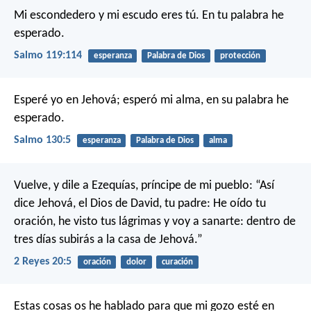
Mi escondedero y mi escudo eres tú.
En tu palabra he
esperado.
Salmo 119:114
esperanza
Palabra de Dios
protección
Esperé yo en Jehová;
esperó mi alma,
en su palabra he
esperado.
Salmo 130:5
esperanza
Palabra de Dios
alma
Vuelve, y dile a Ezequías, príncipe de mi pueblo: “Así
dice Jehová, el Dios de David, tu padre: He oído tu
oración, he visto tus lágrimas y voy a sanarte: dentro de
tres días subirás a la casa de Jehová.”
2 Reyes 20:5
oración
dolor
curación
Estas cosas os he hablado para que mi gozo esté en