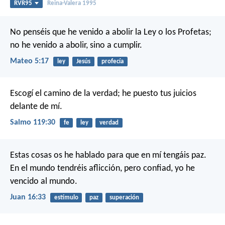
RVR95
Reina-Valera 1995
No penséis que he venido a abolir la Ley o los Profetas;
no he venido a abolir, sino a cumplir.
Mateo 5:17
ley
Jesús
profecía
Escogí el camino de la verdad;
he puesto tus juicios
delante de mí.
Salmo 119:30
fe
ley
verdad
Estas cosas os he hablado para que en mí tengáis paz.
En el mundo tendréis aflicción, pero confiad, yo he
vencido al mundo.
Juan 16:33
estímulo
paz
superación