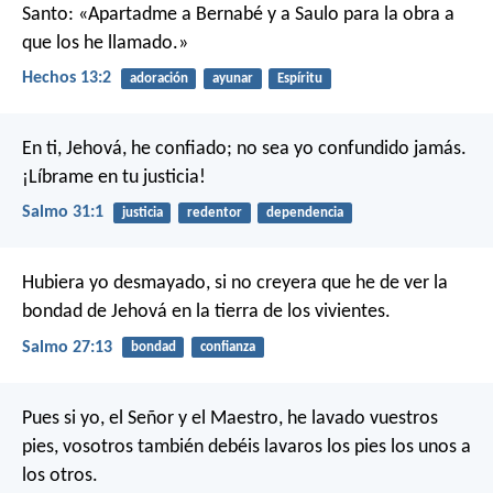
Santo: «Apartadme a Bernabé y a Saulo para la obra a
que los he llamado.»
Hechos 13:2
adoración
ayunar
Espíritu
En ti, Jehová, he confiado;
no sea yo confundido jamás.
¡Líbrame en tu justicia!
Salmo 31:1
justicia
redentor
dependencia
Hubiera yo desmayado,
si no creyera que he de ver la
bondad de Jehová
en la tierra de los vivientes.
Salmo 27:13
bondad
confianza
Pues si yo, el Señor y el Maestro, he lavado vuestros
pies, vosotros también debéis lavaros los pies los unos a
los otros.