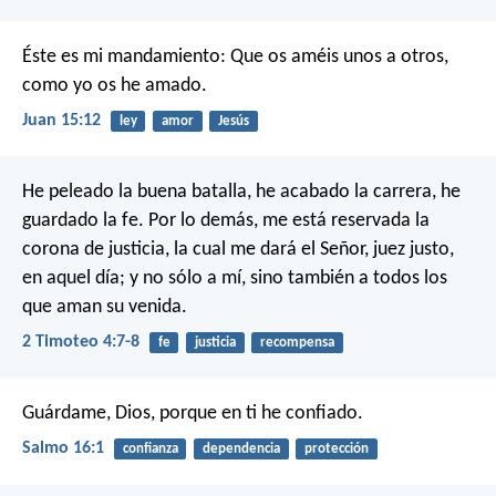
Éste es mi mandamiento: Que os améis unos a otros,
como yo os he amado.
Juan 15:12
ley
amor
Jesús
He peleado la buena batalla, he acabado la carrera, he
guardado la fe. Por lo demás, me está reservada la
corona de justicia, la cual me dará el Señor, juez justo,
en aquel día; y no sólo a mí, sino también a todos los
que aman su venida.
2 Timoteo 4:7-8
fe
justicia
recompensa
Guárdame, Dios,
porque en ti he confiado.
Salmo 16:1
confianza
dependencia
protección