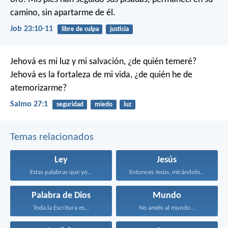
camino, sin apartarme de él.
Job 23:10-11
libre de culpa
justicia
Jehová es mi luz y mi salvación,
¿de quién temeré?
Jehová es la fortaleza de mi vida,
¿de quién he de
atemorizarme?
Salmo 27:1
seguridad
miedo
luz
Temas relacionados
Ley
Jesús
Estas palabras que yo...
Entonces Jesús, mirándolos, dijo...
Palabra de Dios
Mundo
Toda la Escritura es...
No améis al mundo...