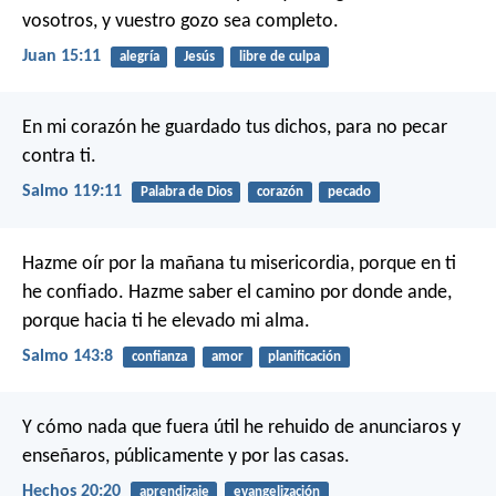
vosotros, y vuestro gozo sea completo.
Juan 15:11
alegría
Jesús
libre de culpa
En mi corazón he guardado tus dichos,
para no pecar
contra ti.
Salmo 119:11
Palabra de Dios
corazón
pecado
Hazme oír por la mañana tu misericordia,
porque en ti
he confiado.
Hazme saber el camino por donde ande,
porque hacia ti he elevado mi alma.
Salmo 143:8
confianza
amor
planificación
Y cómo nada que fuera útil he rehuido de anunciaros y
enseñaros, públicamente y por las casas.
Hechos 20:20
aprendizaje
evangelización