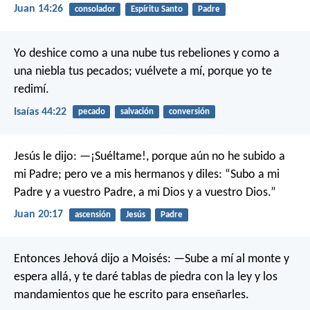
Juan 14:26
consolador
Espíritu Santo
Padre
Yo deshice como a una nube tus rebeliones
y como a
una niebla tus pecados;
vuélvete a mí, porque yo te
redimí.
Isaías 44:22
pecado
salvación
conversión
Jesús le dijo:
—¡Suéltame!, porque aún no he subido a
mi Padre; pero ve a mis hermanos y diles: “Subo a mi
Padre y a vuestro Padre, a mi Dios y a vuestro Dios.”
Juan 20:17
ascensión
Jesús
Padre
Entonces Jehová dijo a Moisés: —Sube a mí al monte y
espera allá, y te daré tablas de piedra con la ley y los
mandamientos que he escrito para enseñarles.