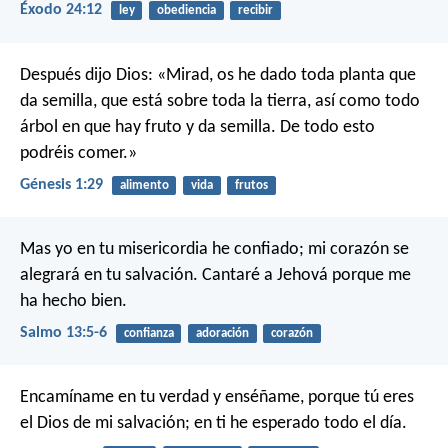
Éxodo 24:12
ley
obediencia
recibir
Después dijo Dios: «Mirad, os he dado toda planta que
da semilla, que está sobre toda la tierra, así como todo
árbol en que hay fruto y da semilla. De todo esto
podréis comer.»
Génesis 1:29
alimento
vida
frutos
Mas yo en tu misericordia he confiado;
mi corazón se
alegrará en tu salvación.
Cantaré a Jehová
porque me
ha hecho bien.
Salmo 13:5-6
confianza
adoración
corazón
Encamíname en tu verdad y enséñame,
porque tú eres
el Dios de mi salvación;
en ti he esperado todo el día.