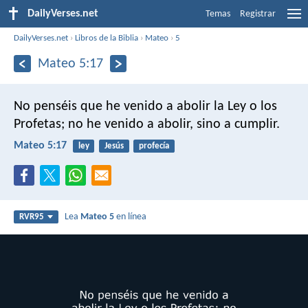
DailyVerses.net
Temas
Registrar
DailyVerses.net
›
Libros de la Biblia
›
Mateo
›
5
Mateo 5:17
No penséis que he venido a abolir la Ley o los
Profetas; no he venido a abolir, sino a cumplir.
Mateo 5:17
ley
Jesús
profecía
Lea
Mateo 5
en línea
RVR95