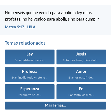
No penséis que he venido para abolir la ley o los
profetas; no he venido para abolir, sino para cumplir.
Mateo 5:17 - LBLA
Temas relacionados
Ley
Jesús
Estas palabras que yo...
Entonces Jesús, mirándolos, dijo...
Profecía
Amor
Examinadlo todo y retened...
El amor es sufrido...
Esperanza
Fe
Porque yo sé los...
Por tanto, os digo...
Más Temas...