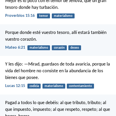
Mejor es lo poco con el temor de Jehová,
que un gran
tesoro donde hay turbación.
Proverbios 15:16
temor
materialismo
Porque donde esté vuestro tesoro, allí estará también
vuestro corazón.
Mateo 6:21
materialismo
corazón
deseo
Y les dijo: —Mirad, guardaos de toda avaricia, porque la
vida del hombre no consiste en la abundancia de los
bienes que posee.
Lucas 12:15
codicia
materialismo
contentamiento
Pagad a todos lo que debéis: al que tributo, tributo; al
que impuesto, impuesto; al que respeto, respeto; al que