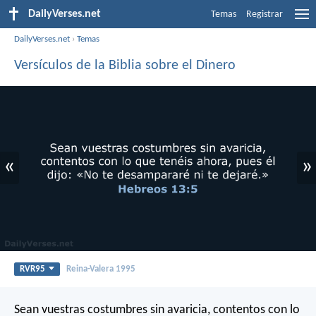
DailyVerses.net
Temas
Registrar
DailyVerses.net
›
Temas
Versículos de la Biblia sobre el Dinero
«
»
RVR95
Reina-Valera 1995
Sean vuestras costumbres sin avaricia, contentos con lo