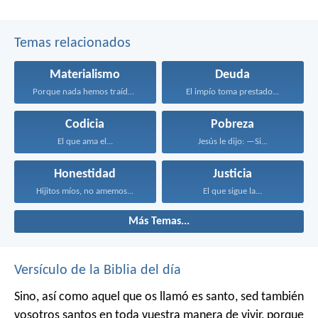
Temas relacionados
Materialismo
Deuda
Porque nada hemos traído...
El impío toma prestado...
Codicia
Pobreza
El que ama el...
Jesús le dijo: —Si...
Honestidad
Justicia
Hijitos míos, no amemos...
El que sigue la...
Más Temas...
Versículo de la Biblia del día
Sino, así como aquel que os llamó es santo, sed también
vosotros santos en toda vuestra manera de vivir, porque