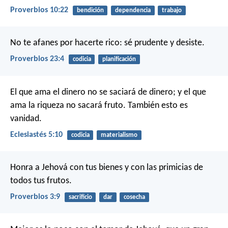
Proverbios 10:22
bendición
dependencia
trabajo
No te afanes por hacerte rico:
sé prudente y desiste.
Proverbios 23:4
codicia
planificación
El que ama el dinero no se saciará de dinero;
y el que
ama la riqueza no sacará fruto.
También esto es
vanidad.
Eclesiastés 5:10
codicia
materialismo
Honra a Jehová con tus bienes
y con las primicias de
todos tus frutos.
Proverbios 3:9
sacrificio
dar
cosecha