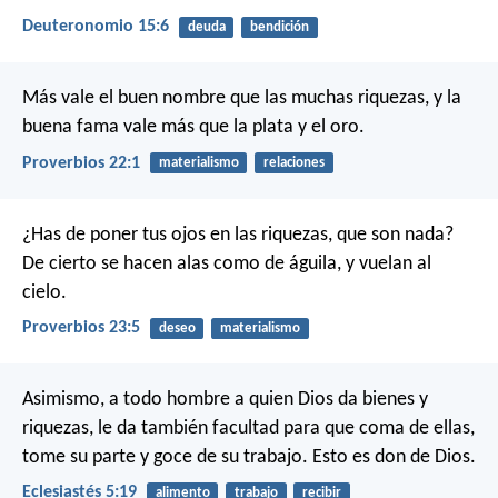
Deuteronomio 15:6
deuda
bendición
Más vale el buen nombre que las muchas riquezas,
y la
buena fama vale más que la plata y el oro.
Proverbios 22:1
materialismo
relaciones
¿Has de poner tus ojos en las riquezas, que son nada?
De cierto se hacen alas como de águila,
y vuelan al
cielo.
Proverbios 23:5
deseo
materialismo
Asimismo, a todo hombre a quien Dios da bienes y
riquezas, le da también facultad para que coma de ellas,
tome su parte y goce de su trabajo. Esto es don de Dios.
Eclesiastés 5:19
alimento
trabajo
recibir