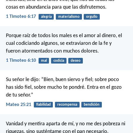
cosas en abundancia para que las disfrutemos.
1 Timoteo 6:17
alegría
materialismo
orgullo
Porque raíz de todos los males es el amor al dinero, el
cual codiciando algunos, se extraviaron de la fe y
fueron atormentados con muchos dolores.
1 Timoteo 6:10
mal
codicia
deseo
Su señor le dijo: “Bien, buen siervo y fiel; sobre poco
has sido fiel, sobre mucho te pondré. Entra en el gozo
de tu señor.”
Mateo 25:21
fiabilidad
recompensa
bendición
Vanidad y mentira aparta de mí,
y no me des pobreza ni
riquezas,
sino susténtame con el pan necesario.