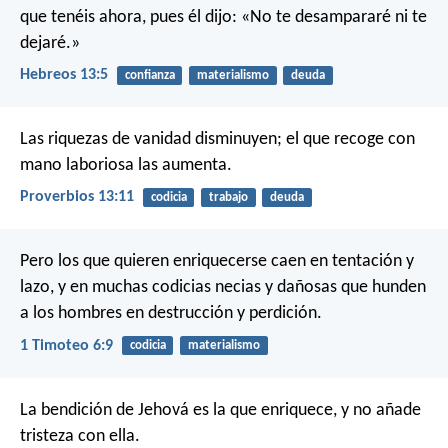
que tenéis ahora, pues él dijo: «No te desampararé ni te
dejaré.»
Hebreos 13:5
confianza
materialismo
deuda
Las riquezas de vanidad disminuyen;
el que recoge con
mano laboriosa las aumenta.
Proverbios 13:11
codicia
trabajo
deuda
Pero los que quieren enriquecerse caen en tentación y
lazo, y en muchas codicias necias y dañosas que hunden
a los hombres en destrucción y perdición.
1 Timoteo 6:9
codicia
materialismo
La bendición de Jehová es la que enriquece,
y no añade
tristeza con ella.