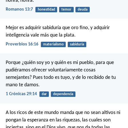
honra, honra.
Romanos 13:7
honestidad
temor
deuda
Mejor es adquirir sabiduría que oro fino,
y adquirir
inteligencia vale más que la plata.
Proverbios 16:16
materialismo
sabiduría
Porque ¿quién soy yo y quién es mi pueblo, para que
pudiéramos ofrecer voluntariamente cosas
semejantes? Pues todo es tuyo, y de lo recibido de tu
mano te damos.
1 Crónicas 29:14
dar
dependencia
A los ricos de este mundo manda que no sean altivos ni
pongan la esperanza en las riquezas, las cuales son
inciertas, sino en el Dios vivo, que nos da todas las