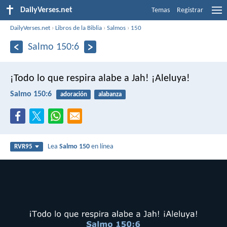
DailyVerses.net
Temas
Registrar
DailyVerses.net
›
Libros de la Biblia
›
Salmos
›
150
Salmo 150:6
¡Todo lo que respira alabe a Jah! ¡Aleluya!
Salmo 150:6
adoración
alabanza
Lea
Salmo 150
en línea
RVR95