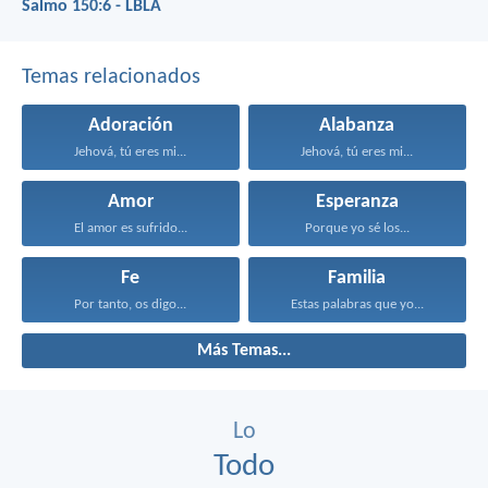
Salmo 150:6 - LBLA
Temas relacionados
Adoración
Alabanza
Jehová, tú eres mi...
Jehová, tú eres mi...
Amor
Esperanza
El amor es sufrido...
Porque yo sé los...
Fe
Familia
Por tanto, os digo...
Estas palabras que yo...
Más Temas...
Lo
Todo