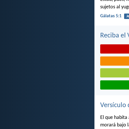
sujetos al yug
Gálatas 5:1
J
Reciba el 
Versículo 
El que habita 
morará bajo 