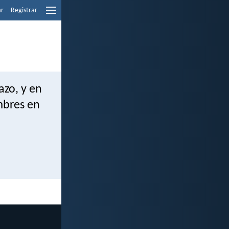
ar
Registrar
azo, y en
mbres en