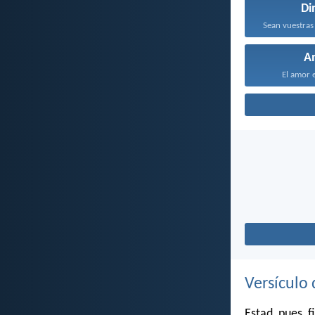
Di
A
El amor e
Versículo 
Estad, pues, f