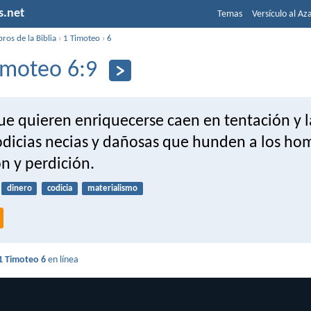
s.net
Temas
Versículo al Az
bros de la Biblia
›
1 Timoteo
›
6
imoteo 6:9
ue quieren enriquecerse caen en tentación y l
dicias necias y dañosas que hunden a los ho
n y perdición.
dinero
codicia
materialismo
1 Timoteo 6
en línea