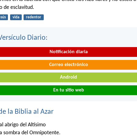
o de esclavitud.
esús
vida
redentor
Versículo Diario:
Notificación diaria
Correo electrónico
Android
En tu sitio web
de la Biblia al Azar
al abrigo del Altísimo
la sombra del Omnipotente.