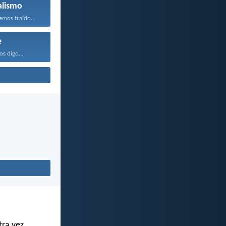
alismo
mos traído...
e
os digo...
tra vez