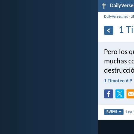
DailyVerse
DailyVerses.net
›
Li
1 T
Pero los q
muchas co
destrucció
1 Timoteo 6:9
Lea
RVR95