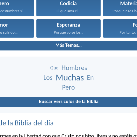
nero
Codicia
Materi
Sean vuestras costumbres sin...
El que ama el...
Porque nada he
mor
Esperanza
F
s sufrido...
Porque yo sé los...
Por tanto, 
Más Temas...
Hombres
Que
Muchas
Los
En
Pero
Buscar versículos de la Biblia
de la Biblia del día
irmes en la libertad con que Cristo nos hizo libres y no estéis o