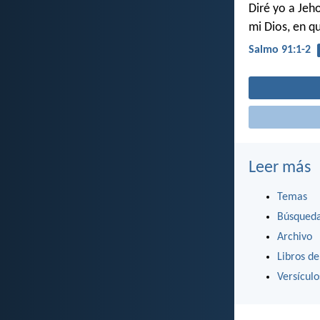
Diré yo a Jeh
mi Dios, en q
Salmo 91:1-2
Leer más
Temas
Búsqued
Archivo
Libros de
Versícul