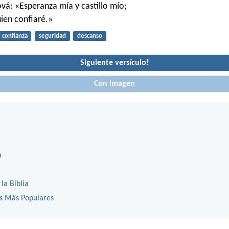
ová: «Esperanza mía y castillo mío;
uien confiaré.»
confianza
seguridad
descanso
Siguiente versículo!
Con imagen
a
 la Biblia
os Más Populares