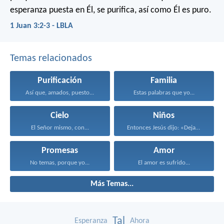
esperanza puesta en Él, se purifica, así como Él es puro.
1 Juan 3:2-3 - LBLA
Temas relacionados
Purificación
Familia
Así que, amados, puesto...
Estas palabras que yo...
Cielo
Niños
El Señor mismo, con...
Entonces Jesús dijo: «Dejad...
Promesas
Amor
No temas, porque yo...
El amor es sufrido...
Más Temas...
Tal
Esperanza
Ahora