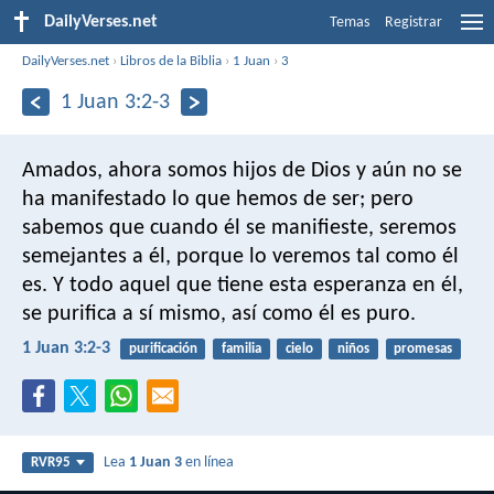
DailyVerses.net
Temas
Registrar
DailyVerses.net
›
Libros de la Biblia
›
1 Juan
›
3
1 Juan 3:2-3
Amados, ahora somos hijos de Dios y aún no se
ha manifestado lo que hemos de ser; pero
sabemos que cuando él se manifieste, seremos
semejantes a él, porque lo veremos tal como él
es. Y todo aquel que tiene esta esperanza en él,
se purifica a sí mismo, así como él es puro.
1 Juan 3:2-3
purificación
familia
cielo
niños
promesas
Lea
1 Juan 3
en línea
RVR95