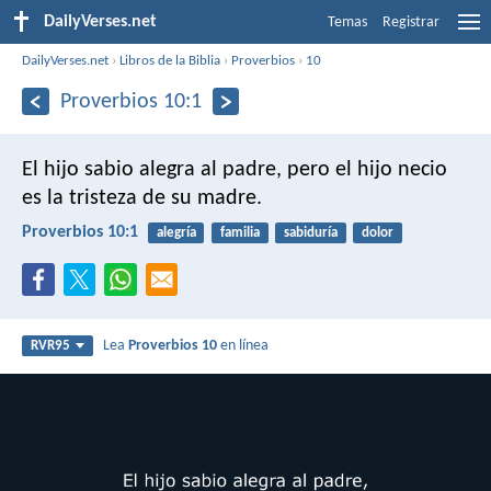
DailyVerses.net
Temas
Registrar
DailyVerses.net
›
Libros de la Biblia
›
Proverbios
›
10
Proverbios 10:1
El hijo sabio alegra al padre,
pero el hijo necio
es la tristeza de su madre.
Proverbios 10:1
alegría
familia
sabiduría
dolor
Lea
Proverbios 10
en línea
RVR95