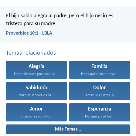
El hijo sabio alegra al padre,
pero el hijo necio es
tristeza para su madre.
Proverbios 10:1 - LBLA
Temas relacionados
Alegría
Familia
Estad siempre gozosos. Orad...
Estas palabras que yo...
Sabiduría
Dolor
Porque Jehová da la...
Claman los justos, y...
Amor
Esperanza
El amor es sufrido...
Porque yo sé los...
Más Temas...