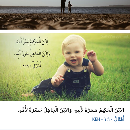
الابْنُ الْحَكِيمُ مَسَرَّةٌ لأَبِيهِ، وَالابْنُ الْجَاهِلُ حَسْرَةٌ لأُمِّهِ.
أَمْثَالٌ ١٠:‏١ - KEH