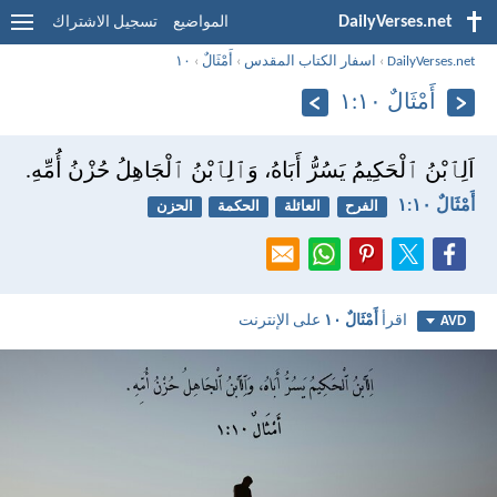
DailyVerses.net
المواضيع
تسجيل الاشتراك
DailyVerses.net
›
اسفار الكتاب المقدس
›
أَمْثَالٌ
›
١٠
أَمْثَالٌ ١٠:‏١
اَلِٱبْنُ ٱلْحَكِيمُ يَسُرُّ أَبَاهُ، وَٱلِٱبْنُ ٱلْجَاهِلُ حُزْنُ أُمِّهِ.
أَمْثَالٌ ١٠:‏١
الفرح
العائلة
الحكمة
الحزن
اقرأ
أَمْثَالٌ ١٠
على الإنترنت
AVD