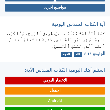
مواضيع اخرى
آية الكتاب المقدس اليومية
كَمَا أَنَّكَ لَسْتَ تَعْلَمُ مَا هِيَ طَرِيقُ ٱلرِّيحِ، وَلَا كَيْفَ
ٱلْعِظَامُ فِي بَطْنِ ٱلْحُبْلَى، كَذَلِكَ لَا تَعْلَمُ أَعْمَالَ
ٱللهِ ٱلَّذِي يَصْنَعُ ٱلْجَمِيعَ.
اَلْجَامِعَةِ ١١:‏٥
الله
الفهم
استلم أيتك اليومية الكتاب المقدس الآية:
الإخطار اليومي
الايميل
Android