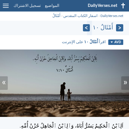
DailyVerses.net
المواضيع
تسجيل الاشتراك
DailyVerses.net
›
اسفار الكتاب المقدس
›
أَمْثَالٌ
أَمْثَالٌ ١٠
اقرأ
أَمْثَالٌ ١٠
على الإنترنت
AVD
»
«
اَلِٱبْنُ ٱلْحَكِيمُ يَسُرُّ أَبَاهُ، وَٱلِٱبْنُ ٱلْجَاهِلُ حُزْنُ أُمِّهِ.