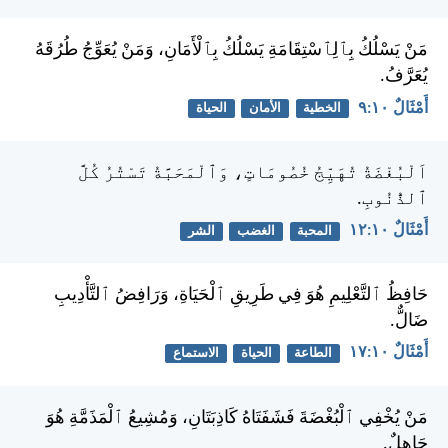
مَنْ يَسْلُكُ بِٱلِٱسْتِقَامَةِ يَسْلُكُ بِٱلْأَمَانِ، وَمَنْ يُعَوِّجُ طُرُقَهُ
يُعَرَّفُ.
أَمْثَالٌ ١٠:‏٩
الخطية
الأمان
الحياة
اَلْبُغْضَةُ تُهَيِّجُ خُصُومَاتٍ، وَٱلْمَحَبَّةُ تَسْتُرُ كُلَّ
ٱلذُّنُوبِ.
أَمْثَالٌ ١٠:‏١٢
المحبة
الغضب
الشر
حَافِظُ ٱلتَّعْلِيمِ هُوَ فِي طَرِيقِ ٱلْحَيَاةِ، وَرَافِضُ ٱلتَّأْدِيبِ
ضَالٌّ.
أَمْثَالٌ ١٠:‏١٧
الطاعة
الحياة
الاستماع
مَنْ يُخْفِي ٱلْبُغْضَةَ فَشَفَتَاهُ كَاذِبَتَانِ، وَمُشِيعُ ٱلْمَذَمَّةِ هُوَ
جَاهِلٌ.