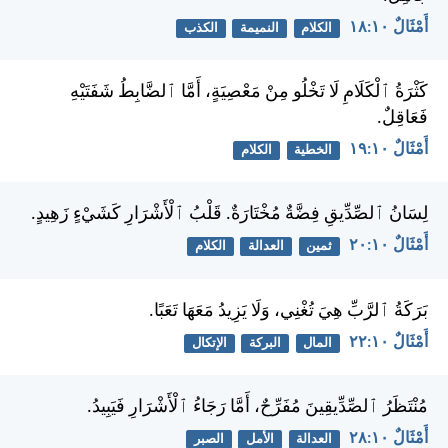
أَمْثَالٌ ١٠:‏١٨
الكلام
النميمة
الكذب
كَثْرَةُ ٱلْكَلَامِ لَا تَخْلُو مِنْ مَعْصِيَةٍ، أَمَّا ٱلضَّابِطُ شَفَتَيْهِ
فَعَاقِلٌ.
أَمْثَالٌ ١٠:‏١٩
الخطية
الكلام
لِسَانُ ٱلصِّدِّيقِ فِضَّةٌ مُخْتَارَةٌ. قَلْبُ ٱلْأَشْرَارِ كَشَيْءٍ زَهِيدٍ.
أَمْثَالٌ ١٠:‏٢٠
ثمين
العدالة
الكلام
بَرَكَةُ ٱلرَّبِّ هِيَ تُغْنِي، وَلَا يَزِيدُ مَعَهَا تَعَبًا.
أَمْثَالٌ ١٠:‏٢٢
المال
البركة
الإتكال
مُنْتَظَرُ ٱلصِّدِّيقِينَ مُفَرِّحٌ، أَمَّا رَجَاءُ ٱلْأَشْرَارِ فَيَبِيدُ.
أَمْثَالٌ ١٠:‏٢٨
العدالة
الأمل
الصبر