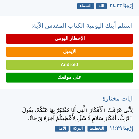
إِرْمِيَا ٢٣:‏٢٤
الله
السماء
استلم أيتك اليومية الكتاب المقدس الآية:
الإخطار اليومي
الايميل
Android
على موقعك
ايات مختارة
لِأَنِّي عَرَفْتُ ٱلْأَفْكَارَ ٱلَّتِي أَنَا مُفْتَكِرٌ بِهَا عَنْكُمْ، يَقُولُ
ٱلرَّبُّ، أَفْكَارَ سَلَامٍ لَا شَرٍّ، لِأُعْطِيَكُمْ آخِرَةً وَرَجَاءً.
إِرْمِيَا ٢٩:‏١١
التخطيط
البركة
الأمل