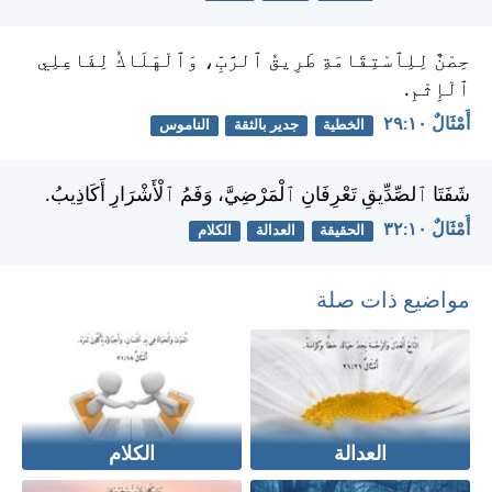
حِصْنٌ لِلِٱسْتِقَامَةِ طَرِيقُ ٱلرَّبِّ، وَٱلْهَلَاكُ لِفَاعِلِي
ٱلْإِثْمِ.
أَمْثَالٌ ١٠:‏٢٩
الخطية
جدير بالثقة
الناموس
شَفَتَا ٱلصِّدِّيقِ تَعْرِفَانِ ٱلْمَرْضِيَّ، وَفَمُ ٱلْأَشْرَارِ أَكَاذِيبُ.
أَمْثَالٌ ١٠:‏٣٢
الحقيقة
العدالة
الكلام
مواضيع ذات صلة
العدالة
الكلام