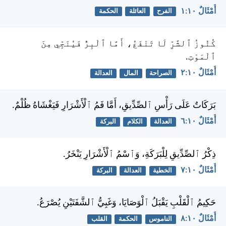
أَمْثَالٌ ١٠:‏١
الفرح
العائلة
الحكمة
كُنُوزُ ٱلشَّرِّ لَا تَنْفَعُ، أَمَّا ٱلْبِرُّ فَيُنَجِّي مِنَ
ٱلْمَوْتِ.
أَمْثَالٌ ١٠:‏٢
الصراحة
المال
العدالة
بَرَكَاتٌ عَلَى رَأْسِ ٱلصِّدِّيقِ، أَمَّا فَمُ ٱلْأَشْرَارِ فَيَغْشَاهُ ظُلْمٌ.
أَمْثَالٌ ١٠:‏٦
العدالة
الكلام
البركة
ذِكْرُ ٱلصِّدِّيقِ لِلْبَرَكَةِ، وَٱسْمُ ٱلْأَشْرَارِ يَنْخَرُ.
أَمْثَالٌ ١٠:‏٧
الخطية
العدالة
البركة
حَكِيمُ ٱلْقَلْبِ يَقْبَلُ ٱلْوَصَايَا، وَغَبِيُّ ٱلشَّفَتَيْنِ يُصْرَعُ.
أَمْثَالٌ ١٠:‏٨
الناموس
الحكمة
القلب