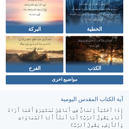
الخطية
البركة
الكذب
الفرح
مواضيع اخرى
آية الكتاب المقدس اليومية
إِذَا ٱخْتَبَأَ إِنْسَانٌ فِي أَمَاكِنَ مُسْتَتِرَةٍ أَفَمَا أَرَاهُ
أَنَا، يَقُولُ ٱلرَّبُّ؟ أَمَا أَمْلَأُ أَنَا ٱلسَّمَاوَاتِ
وَٱلْأَرْضَ، يَقُولُ ٱلرَّبُّ؟