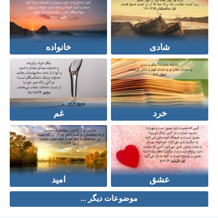
شادی
خانواده
خرد
غم
عشق
امید
موضوعات دیگر ...