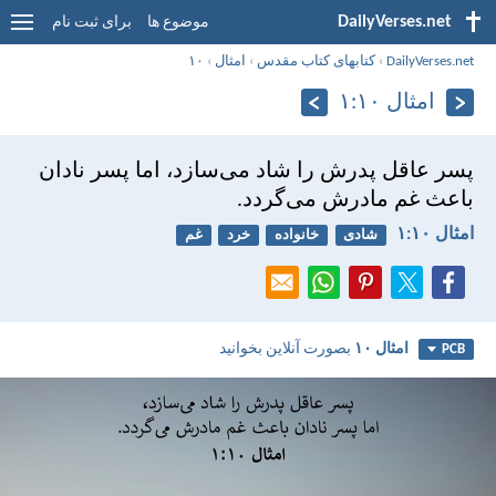
DailyVerses.net
موضوع ها
برای ثبت نام
DailyVerses.net
›
کتابهای کتاب مقدس
›
امثال
›
۱۰
امثال ۱۰:‏۱
پسر عاقل پدرش را شاد می‌سازد، اما پسر نادان
باعث غم مادرش می‌گردد.
امثال ۱۰:‏۱
شادی
خانواده
خرد
غم
امثال ۱۰
بصورت آنلاین بخوانید
PCB