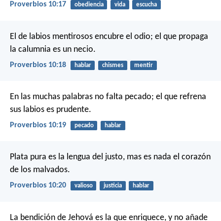
Proverbios 10:17
obediencia
vida
escucha
El de labios mentirosos encubre el odio;
el que propaga
la calumnia es un necio.
Proverbios 10:18
hablar
chismes
mentir
En las muchas palabras no falta pecado;
el que refrena
sus labios es prudente.
Proverbios 10:19
pecado
hablar
Plata pura es la lengua del justo,
mas es nada el corazón
de los malvados.
Proverbios 10:20
valioso
justicia
hablar
La bendición de Jehová es la que enriquece,
y no añade