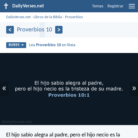
DailyVerses.net
Temas
Registrar
DailyVerses.net
›
Libros de la Biblia
›
Proverbios
Proverbios 10
Lea
Proverbios 10
en línea
RVR95
«
»
El hijo sabio alegra al padre,
pero el hijo necio es la