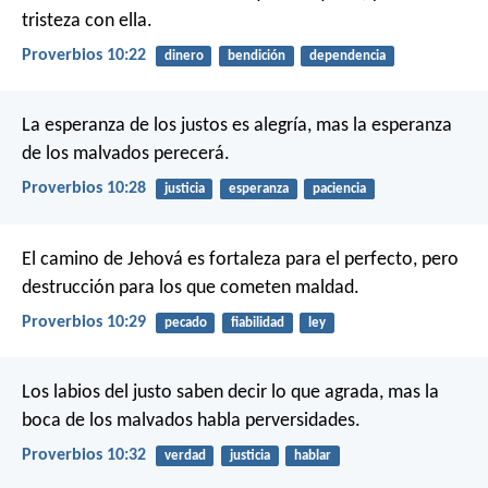
tristeza con ella.
Proverbios 10:22
dinero
bendición
dependencia
La esperanza de los justos es alegría,
mas la esperanza
de los malvados perecerá.
Proverbios 10:28
justicia
esperanza
paciencia
El camino de Jehová es fortaleza para el perfecto,
pero
destrucción para los que cometen maldad.
Proverbios 10:29
pecado
fiabilidad
ley
Los labios del justo saben decir lo que agrada,
mas la
boca de los malvados habla perversidades.
Proverbios 10:32
verdad
justicia
hablar