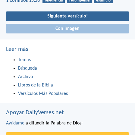
1 Corintios 15:58
obediencia
recompensa
estímulo
Siguiente versículo!
Con imagen
Leer más
Temas
Búsqueda
Archivo
Libros de la Biblia
Versículos Más Populares
Apoyar DailyVerses.net
Ayúdame
a difundir la Palabra de Dios: