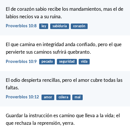
El de corazón sabio recibe los mandamientos,
mas el de
labios necios va a su ruina.
Proverbios 10:8
ley
sabiduría
corazón
El que camina en integridad anda confiado,
pero el que
pervierte sus caminos sufrirá quebranto.
Proverbios 10:9
pecado
seguridad
vida
El odio despierta rencillas,
pero el amor cubre todas las
faltas.
Proverbios 10:12
amor
cólera
mal
Guardar la instrucción es camino que lleva a la vida;
el
que rechaza la reprensión, yerra.