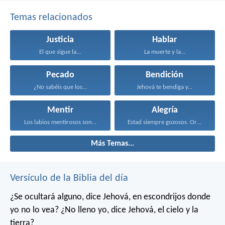
Temas relacionados
Justicia
Hablar
El que sigue la...
La muerte y la...
Pecado
Bendición
¿No sabéis que los...
Jehová te bendiga y...
Mentir
Alegría
Los labios mentirosos son...
Estad siempre gozosos. Orad...
Más Temas...
Versículo de la Biblia del día
¿Se ocultará alguno,
dice Jehová,
en escondrijos donde
yo no lo vea?
¿No lleno yo,
dice Jehová,
el cielo y la
tierra?