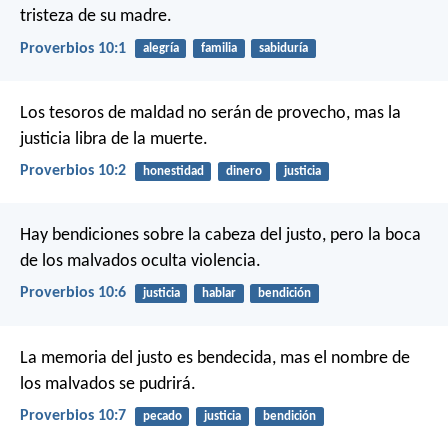
tristeza de su madre.
Proverbios 10:1
alegría
familia
sabiduría
Los tesoros de maldad no serán de provecho,
mas la
justicia libra de la muerte.
Proverbios 10:2
honestidad
dinero
justicia
Hay bendiciones sobre la cabeza del justo,
pero la boca
de los malvados oculta violencia.
Proverbios 10:6
justicia
hablar
bendición
La memoria del justo es bendecida,
mas el nombre de
los malvados se pudrirá.
Proverbios 10:7
pecado
justicia
bendición