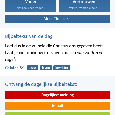
Vader
Vertrouwen
Net zoals een vader...
Vertrouw met je hele...
Meer Thema's...
Bijbeltekst van de dag
Leef dus in de vrijheid die Christus ons gegeven heeft.
Laat je niet opnieuw tot slaven maken
van wetten en
regels
.
Galaten 5:1
Jezus
leven
bevrijder
Ontvang de dagelijkse Bijbeltekst:
Dagelijkse melding
E-mail