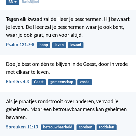
BB
BasisBijbel
Tegen elk kwaad zal de Heer je beschermen.
Hij bewaart
je leven.
De Heer zal je beschermen
waar je ook bent,
waar je ook gaat,
nu en voor altijd.
Psalm 121:7-8
hoop
leven
kwaad
Doe je best om één te blijven in de Geest, door in vrede
met elkaar te leven.
Efeziërs 4:3
Geest
gemeenschap
vrede
Als je praatjes rondstrooit over anderen, verraad je
geheimen.
Maar een betrouwbaar mens kan geheimen
bewaren.
Spreuken 11:13
betrouwbaarheid
spreken
roddelen