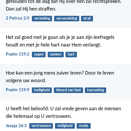
gehouden tot de dag dat Hij over hen zal rechtspreken.
Dan zal Hij hen straffen.
2 Petrus 2:9
verleiding
veroordeling
straf
Het zal goed met je gaan als je je aan zijn leefregels
houdt
en met je hele hart naar Hem verlangt.
Psalm 119:2
zegen
zoeken
hart
Hoe kan een jong mens zuiver leven?
Door te leven
volgens uw woord.
Psalm 119:9
heiligheid
Woord van God
toerusting
U heeft het beloofd:
U zal vrede geven aan de mensen
die helemaal op U vertrouwen.
Jesaja 26:3
vertrouwen
veiligheid
vrede