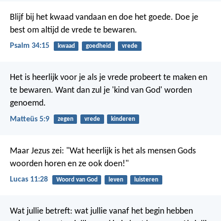
Blijf bij het kwaad vandaan en doe het goede.
Doe je
best om altijd de vrede te bewaren.
Psalm 34:15
kwaad
goedheid
vrede
Het is heerlijk voor je als je vrede probeert te maken en
te bewaren.
Want dan zul je 'kind van God' worden
genoemd.
Matteüs 5:9
zegen
vrede
kinderen
Maar Jezus zei: "Wat heerlijk is het als mensen Gods
woorden horen en ze ook doen!"
Lucas 11:28
Woord van God
leven
luisteren
Wat jullie betreft: wat jullie vanaf het begin hebben