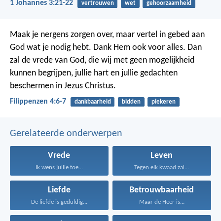
1 Johannes 3:21-22
vertrouwen
wet
gehoorzaamheid
Maak je nergens zorgen over, maar vertel in gebed aan
God wat je nodig hebt. Dank Hem ook voor alles. Dan
zal de vrede van God, die wij met geen mogelijkheid
kunnen begrijpen, jullie hart en jullie gedachten
beschermen in Jezus Christus.
Filippenzen 4:6-7
dankbaarheid
bidden
piekeren
Gerelateerde onderwerpen
Vrede
Leven
Ik wens jullie toe...
Tegen elk kwaad zal...
Liefde
Betrouwbaarheid
De liefde is geduldig...
Maar de Heer is...