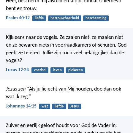
Heer, bescherm mij alstublieft altijd,
omdat U liefdevol
bent en trouw.
Psalm 40:12
liefde
betrouwbaarheid
bescherming
Kijk eens naar de vogels. Ze zaaien niet, ze maaien niet
en ze bewaren niets in voorraadkamers of schuren. God
geeft ze te eten. Jullie zijn toch veel belangrijker dan de
vogels?
Lucas 12:24
voedsel
leven
piekeren
Jezus zei:
"Als jullie echt van Mij houden, doe dan ook
wat Ik zeg."
Johannes 14:15
wet
liefde
Jezus
Zuiver en eerlijk geloof houdt voor God de Vader in: