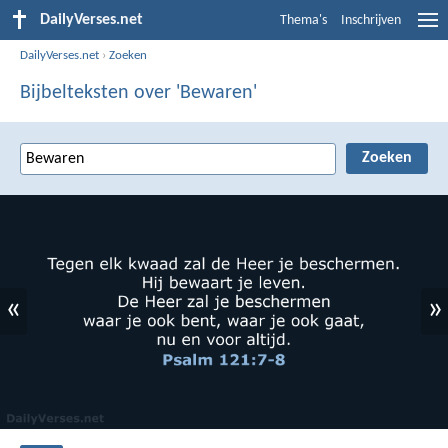
DailyVerses.net
Thema's
Inschrijven
DailyVerses.net
›
Zoeken
Bijbelteksten over 'Bewaren'
«
»