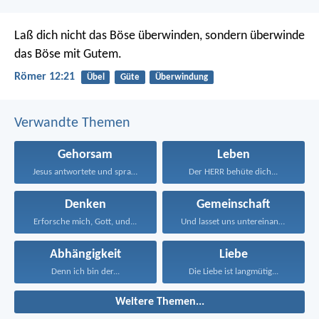
Laß dich nicht das Böse überwinden, sondern überwinde
das Böse mit Gutem.
Römer 12:21
Übel
Güte
Überwindung
Verwandte Themen
Gehorsam
Leben
Jesus antwortete und sprach...
Der HERR behüte dich...
Denken
Gemeinschaft
Erforsche mich, Gott, und...
Und lasset uns untereinander...
Abhängigkeit
Liebe
Denn ich bin der...
Die Liebe ist langmütig...
Weitere Themen...