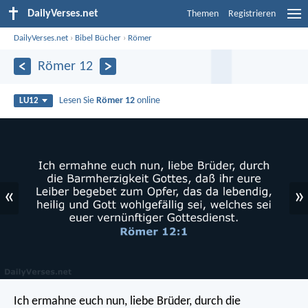
DailyVerses.net
Themen
Registrieren
DailyVerses.net
›
Bibel Bücher
›
Römer
Römer 12
Lesen Sie
Römer 12
online
LU12
«
»
Ich ermahne euch nun, liebe Brüder, durch die