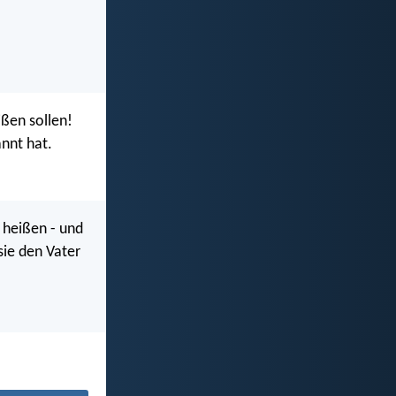
ißen sollen!
annt hat.
 heißen - und
sie den Vater