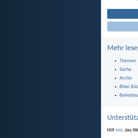
Mehr lese
Themen
Suche
Archiv
Bibel Bü
Beliebtes
Unterstüt
Hilf
mir
, das W