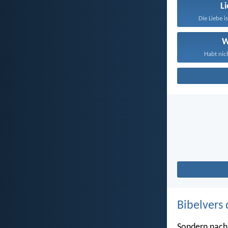
L
Die Liebe i
W
Habt nich
Bibelvers 
Sondern nach d