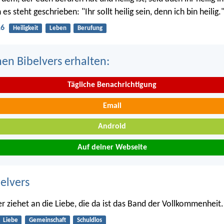
s steht geschrieben: "Ihr sollt heilig sein, denn ich bin heilig.
16
Heiligkeit
Leben
Berufung
nen Bibelvers erhalten:
Tägliche Benachrichtigung
Email
Android
Auf deiner Webseite
belvers
er ziehet an die Liebe, die da ist das Band der Vollkommenheit.
Liebe
Gemeinschaft
Schuldlos