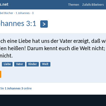
s.net
Themen
Zufalls Bibelvers
ibel Bücher
›
1 Johannes
›
3
ohannes 3:1
ch eine Liebe hat uns der Vater erzeigt, daß w
llen heißen! Darum kennt euch die Welt nicht;
nicht.
Liebe
Vater
Kinder
Welt
 Sie
1 Johannes 3
online