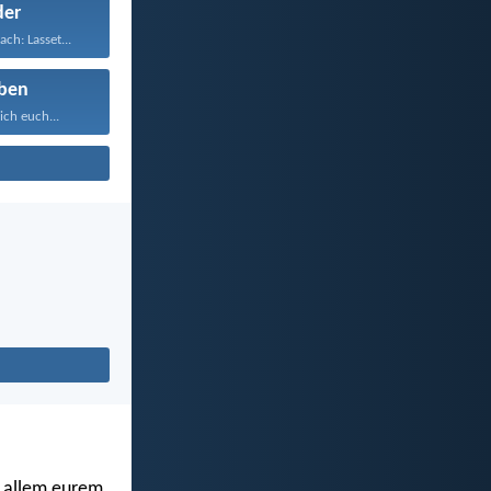
der
ch: Lasset...
ben
ich euch...
in allem eurem