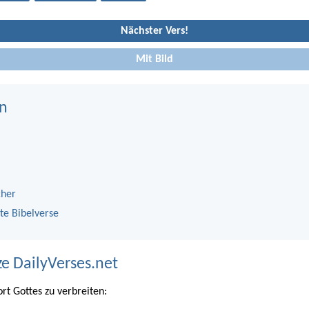
Nächster Vers!
Mit Bild
n
cher
te Bibelverse
ze DailyVerses.net
ort Gottes zu verbreiten: