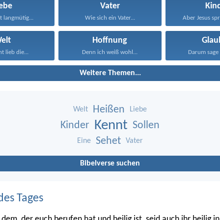
iebe
Vater
Kin
st langmütig...
Wie sich ein Vater...
Aber Jesus spra
elt
Hoffnung
Glau
t lieb die...
Denn ich weiß wohl...
Darum sage 
Weitere Themen...
Heißen
Welt
Liebe
Kennt
Kinder
Sollen
Sehet
Eine
Vater
Bibelverse suchen
des Tages
em, der euch berufen hat und heilig ist, seid auch ihr heilig 