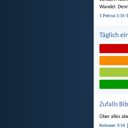
Wandel. Denn e
1 Petrus 1:15-
Täglich ei
Zufalls Bi
Über alles ab
Kolosser 3:14