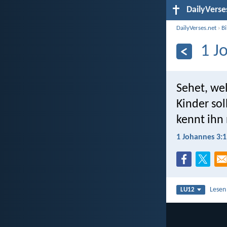
DailyVerse
DailyVerses.net
›
B
1 J
Sehet, wel
Kinder so
kennt ihn 
1 Johannes 3:1
Lesen
LU12