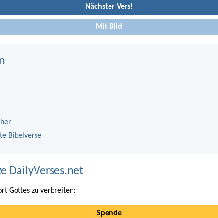
Nächster Vers!
Mit Bild
n
cher
te Bibelverse
ze DailyVerses.net
ort Gottes zu verbreiten:
Spende