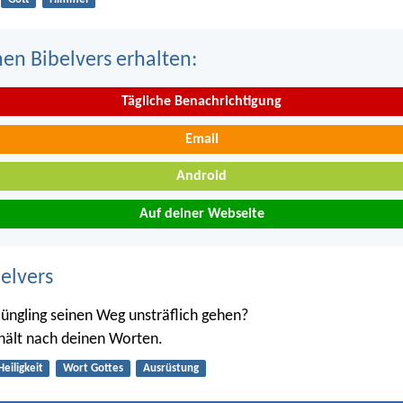
nen Bibelvers erhalten:
Tägliche Benachrichtigung
Email
Android
Auf deiner Webseite
belvers
Jüngling seinen Weg unsträflich gehen?
hält nach deinen Worten.
Heiligkeit
Wort Gottes
Ausrüstung