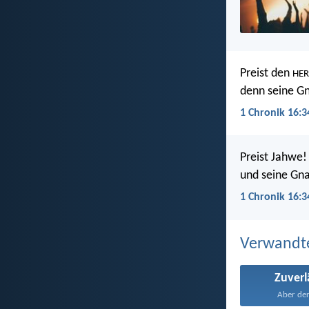
Preist den
HE
denn seine G
1 Chronik 16:3
Preist Jahwe! 
und seine Gna
1 Chronik 16:3
Verwandt
Zuverl
Aber der