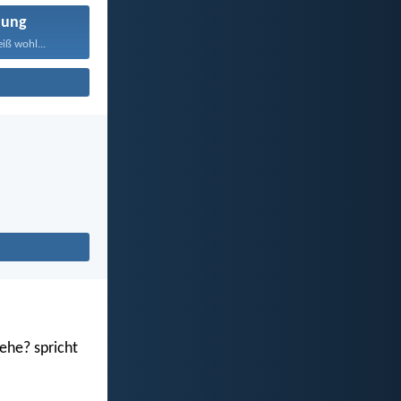
nung
iß wohl...
ehe? spricht