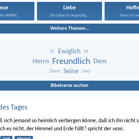
reue
Liebe
Hoff
des HERRN...
Die Liebe ist langmütig...
Denn ich we
Weitere Themen...
Ewiglich
Er
Ist
Freundlich
Herrn
Dem
Seine
Denn
Und
Bibelverse suchen
des Tages
ß sich jemand so heimlich verbergen könne, daß ich ihn nicht s
 ich es nicht, der Himmel und Erde füllt? spricht der
.
HERR
Gott
Himmel