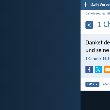
DailyVerse
DailyVerses.net
›
B
1 C
Danket d
und seine
1 Chronik 16:3
Lesen
LU12