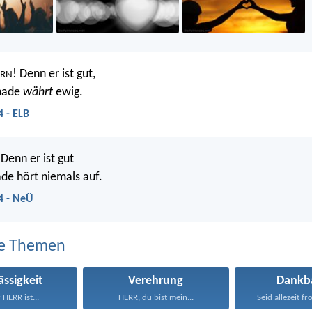
! Denn er ist gut,
RRN
nade
währt
ewig.
4 - ELB
Denn er ist gut
de hört niemals auf.
4 - NeÜ
e Themen
ässigkeit
Verehrung
Dankba
 HERR ist...
HERR, du bist mein...
Seid allezeit frö