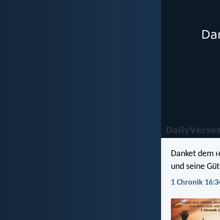
Danket dem
H
und seine Güt
1 Chronik 16:3