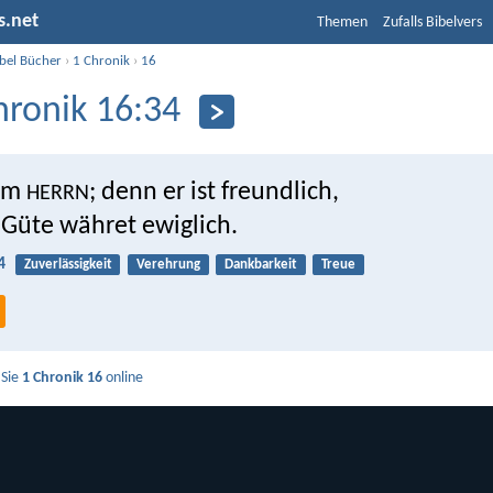
s.net
Themen
Zufalls Bibelvers
ibel Bücher
›
1 Chronik
›
16
hronik 16:34
em
; denn er ist freundlich,
HERRN
 Güte währet ewiglich.
4
Zuverlässigkeit
Verehrung
Dankbarkeit
Treue
 Sie
1 Chronik 16
online