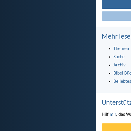
Mehr lese
Themen
Suche
Archiv
Bibel Bü
Beliebtes
Unterstüt
Hilf
mir
, das W