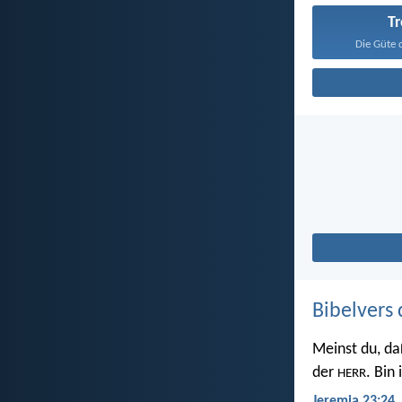
T
Die Güte 
Bibelvers 
Meinst du, da
der
. Bin
HERR
Jeremia 23:24