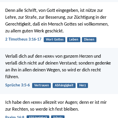
Denn alle Schrift, von Gott eingegeben, ist nütze zur
Lehre, zur Strafe, zur Besserung, zur Züchtigung in der
Gerechtigkeit, daß ein Mensch Gottes sei vollkommen,
zu allem guten Werk geschickt.
2 Timotheus 3:16-17
Wort Gottes
Leben
Dienen
Verlaß dich auf den
von ganzem Herzen
und
HERRN
verlaß dich nicht auf deinen Verstand;
sondern gedenke
an ihn in allen deinen Wegen,
so wird er dich recht
führen.
Sprüche 3:5-6
Vertrauen
Abhängigkeit
Herz
Ich habe den
allezeit vor Augen;
denn er ist mir
HERRN
zur Rechten, so werde ich fest bleiben.
Psalm 16:8
Abhängigkeit
Schutz