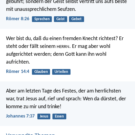
gebührt; sondern der Geist selbst vertritt uns aufs beste
mit unaussprechlichem Seufzen.
Römer 8:26
Sprechen
Geist
Gebet
Wer bist du, daß du einen fremden Knecht richtest? Er
steht oder fällt seinem
. Er mag aber wohl
HERRN
aufgerichtet werden; denn Gott kann ihn wohl
aufrichten.
Römer 14:4
Glauben
Urteilen
Aber am letzten Tage des Festes, der am herrlichsten
war, trat Jesus auf, rief und sprach: Wen da dürstet, der
komme zu mir und trinke!
Johannes 7:37
Jesus
Essen