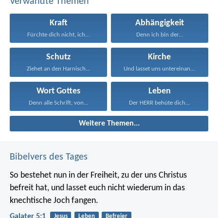
Verwandte Themen
Kraft
Abhängigkeit
Fürchte dich nicht, ich...
Denn ich bin der...
Schutz
Kirche
Ziehet an den Harnisch...
Und lasset uns untereinander...
Wort Gottes
Leben
Denn alle Schrift, von...
Der HERR behüte dich...
Weitere Themen...
Bibelvers des Tages
So bestehet nun in der Freiheit, zu der uns Christus
befreit hat, und lasset euch nicht wiederum in das
knechtische Joch fangen.
Galater 5:1
Jesus
Leben
Befreier