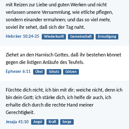
mit Reizen zur Liebe und guten Werken und nicht
verlassen unsere Versammlung, wie etliche pflegen,
sondern einander ermahnen; und das so viel mehr,
soviel ihr sehet, daß sich der Tag naht.
Hebräer 10:24-25
Wiederkunft
Gemeinschaft
Ermutigung
Ziehet an den Harnisch Gottes, daß ihr bestehen könnet
gegen die listigen Anläufe des Teufels.
Epheser 6:11
Übel
Schutz
Götzen
Fürchte dich nicht, ich bin mit dir;
weiche nicht, denn ich
bin dein Gott;
ich stärke dich, ich helfe dir auch,
ich
erhalte dich durch die rechte Hand meiner
Gerechtigkeit.
Jesaja 41:10
Angst
Kraft
Sorge