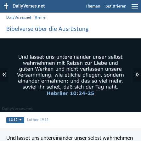
DailyVerses.net
Themen
Registrieren
DailyVerses.net
›
Themen
Bibelverse über die Ausrüstung
«
»
LU12
Luther 1912
Und lasset uns untereinander unser selbst wahrnehmen