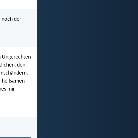
, noch der
n Ungerechten
lichen, den
enschändern,
r heilsamen
hes mir