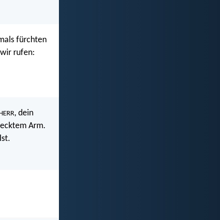
mals fürchten
wir rufen:
, dein
HERR
erecktem Arm.
st.