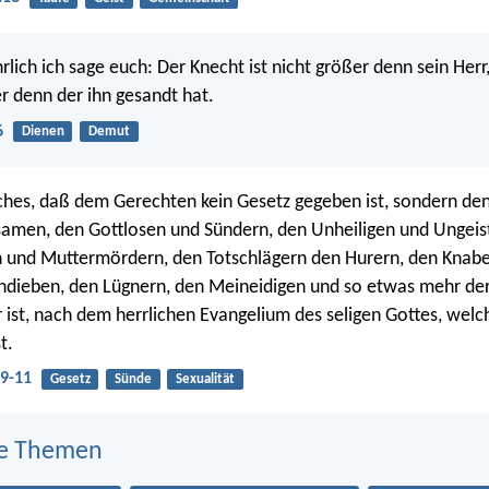
rlich ich sage euch: Der Knecht ist nicht größer denn sein Herr
r denn der ihn gesandt hat.
6
Dienen
Demut
ches, daß dem Gerechten kein Gesetz gegeben ist, sondern de
men, den Gottlosen und Sündern, den Unheiligen und Ungeist
 und Muttermördern, den Totschlägern den Hurern, den Knab
dieben, den Lügnern, den Meineidigen und so etwas mehr de
 ist, nach dem herrlichen Evangelium des seligen Gottes, welc
t.
:9-11
Gesetz
Sünde
Sexualität
e Themen