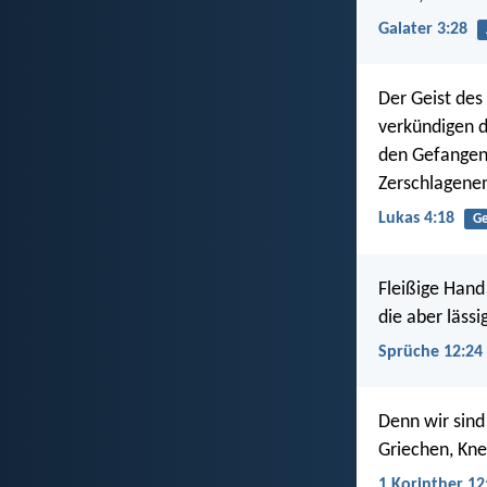
Galater 3:28
Der Geist des
verkündigen d
den Gefangene
Zerschlagenen,
Lukas 4:18
Ge
Fleißige Hand
die aber lässi
Sprüche 12:24
Denn wir sind
Griechen, Kne
1 Korinther 12