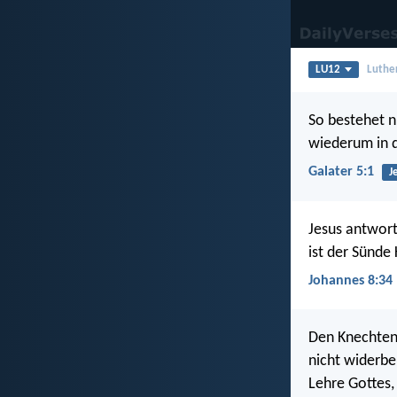
LU12
Luthe
So bestehet nu
wiederum in d
Galater 5:1
J
Jesus antwort
ist der Sünde
Johannes 8:34
Den Knechten 
nicht widerbel
Lehre Gottes, 