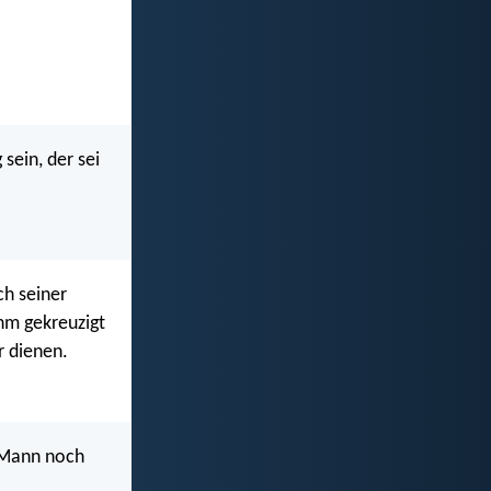
sein, der sei
ch seiner
ihm gekreuzigt
r dienen.
in Mann noch