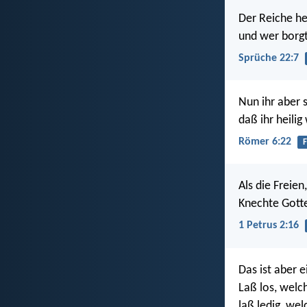
Der Reiche he
und wer borgt,
Sprüche 22:7
Nun ihr aber 
daß ihr heili
Römer 6:22
F
Als die Freien
Knechte Gott
1 Petrus 2:16
Das ist aber e
Laß los, welc
laß ledig, we