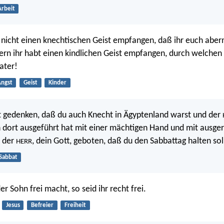
Arbeit
 nicht einen knechtischen Geist empfangen, daß ihr euch aber
rn ihr habt einen kindlichen Geist empfangen, durch welchen 
ater!
ngst
Geist
Kinder
t gedenken, daß du auch Knecht in Ägyptenland warst und der
n dort ausgeführt hat mit einer mächtigen Hand und mit ausg
r der
, dein Gott, geboten, daß du den Sabbattag halten soll
HERR
Sabbat
r Sohn frei macht, so seid ihr recht frei.
Jesus
Befreier
Freiheit