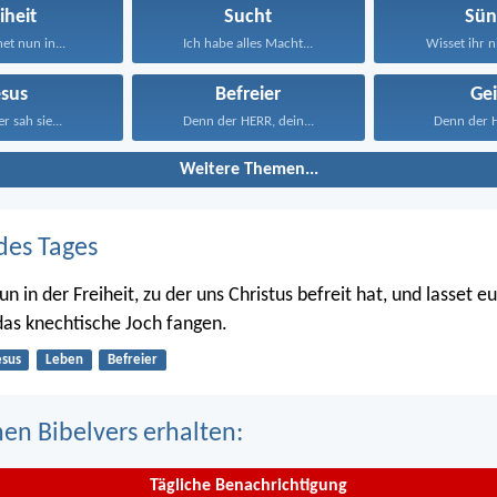
iheit
Sucht
Sün
et nun in...
Ich habe alles Macht...
Wisset ihr ni
esus
Befreier
Gei
r sah sie...
Denn der HERR, dein...
Denn der HE
Weitere Themen...
des Tages
n in der Freiheit, zu der uns Christus befreit hat, und lasset e
as knechtische Joch fangen.
esus
Leben
Befreier
nen Bibelvers erhalten:
Tägliche Benachrichtigung