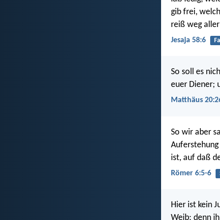
gib frei, welc
reiß weg aller
Jesaja 58:6
Fa
So soll es nic
euer Diener; 
Matthäus 20:2
So wir aber s
Auferstehung 
ist, auf daß 
Römer 6:5-6
Hier ist kein 
Weib; denn ihr