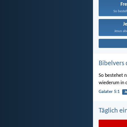
Fre
So besteh
J
Jesus abe
Bibelvers 
So bestehet nu
wiederum in d
Galater 5:1
J
Täglich ei