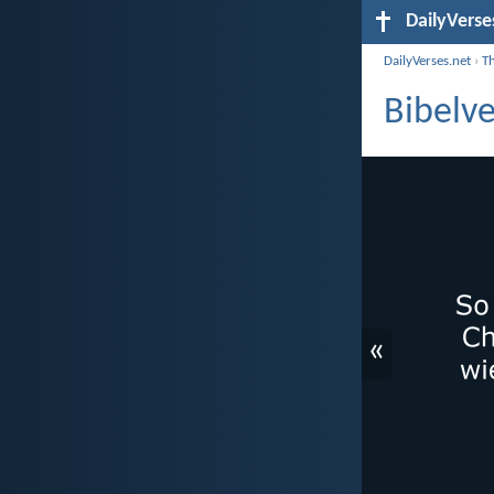
DailyVerse
DailyVerses.net
›
T
Bibelv
«