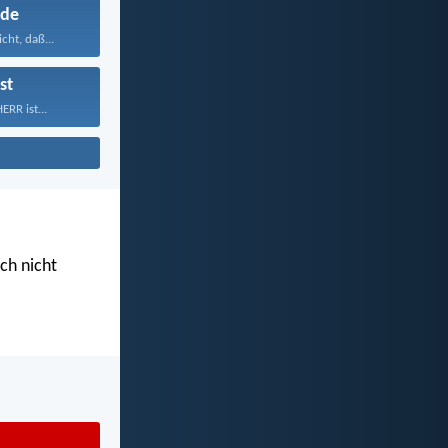
de
cht, daß...
st
RR ist...
uch nicht