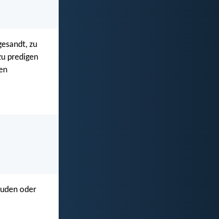
gesandt, zu
zu predigen
den
 Juden oder