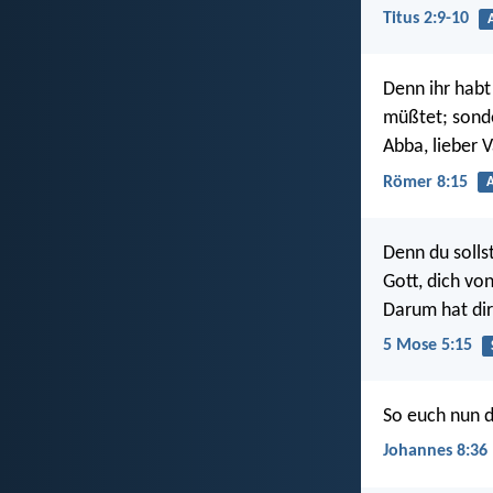
Titus 2:9-10
Denn ihr habt
müßtet; sonde
Abba, lieber V
Römer 8:15
A
Denn du solls
Gott, dich vo
Darum hat di
5 Mose 5:15
So euch nun de
Johannes 8:36