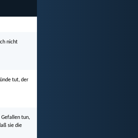
uch nicht
ünde tut, der
 Gefallen tun,
aß sie die