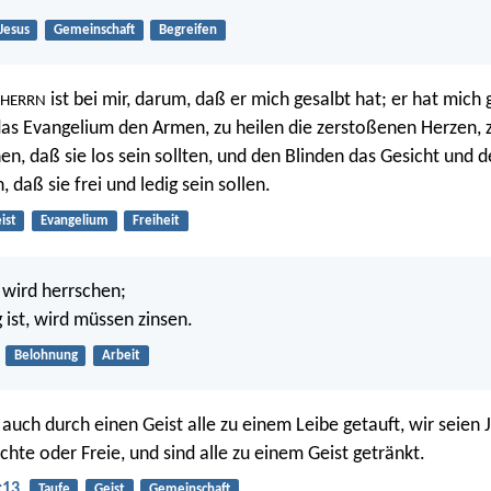
Jesus
Gemeinschaft
Begreifen
ist bei mir, darum, daß er mich gesalbt hat; er hat mich 
HERRN
as Evangelium den Armen, zu heilen die zerstoßenen Herzen, 
n, daß sie los sein sollten, und den Blinden das Gesicht und 
 daß sie frei und ledig sein sollen.
ist
Evangelium
Freiheit
 wird herrschen;
g ist, wird müssen zinsen.
Belohnung
Arbeit
 auch durch einen Geist alle zu einem Leibe getauft, wir seien
chte oder Freie, und sind alle zu einem Geist getränkt.
:13
Taufe
Geist
Gemeinschaft