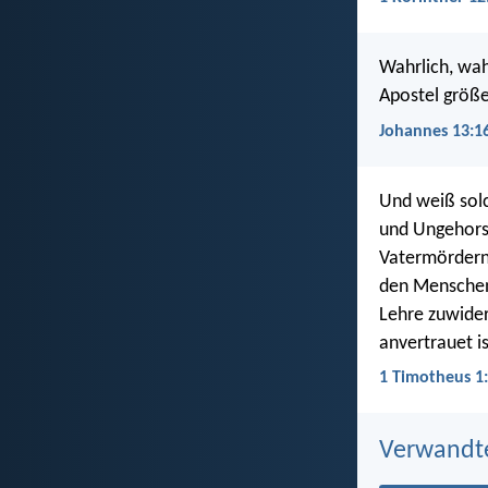
Wahrlich, wah
Apostel größe
Johannes 13:1
Und weiß sol
und Ungehorsa
Vatermördern
den Menschen
Lehre zuwider
anvertrauet is
1 Timotheus 1
Verwandt