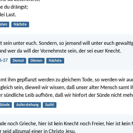
he du drängst;
lei Last.
sten
Nächste
ht sein unter euch. Sondern, so jemand will unter euch gewaltig 
und wer da will der Vornehmste sein, der sei euer Knecht.
6-27
Demut
Dienen
Nächste
amt ihm gepflanzt werden zu gleichem Tode, so werden wir au
gleich sein, dieweil wir wissen, daß unser alter Mensch samt 
der sündliche Leib aufhöre, daß wir hinfort der Sünde nicht meh
Sünde
Auferstehung
Sucht
Jude noch Grieche, hier ist kein Knecht noch Freier, hier ist ke
 seid allzumal einer in Christo Jesu.