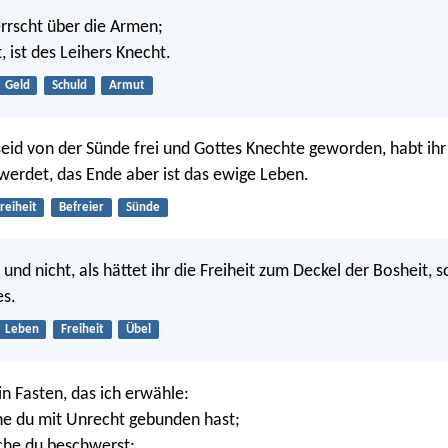
rrscht über die Armen;
 ist des Leihers Knecht.
Geld
Schuld
Armut
seid von der Sünde frei und Gottes Knechte geworden, habt ihr
g werdet, das Ende aber ist das ewige Leben.
reiheit
Befreier
Sünde
, und nicht, als hättet ihr die Freiheit zum Deckel der Bosheit, 
es.
Leben
Freiheit
Übel
in Fasten, das ich erwähle:
he du mit Unrecht gebunden hast;
lche du beschwerst;