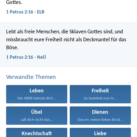
Gottes.
1 Petrus 2:16 - ELB
Lebt als freie Menschen, die Sklaven Gottes sind, und
missbraucht eure Freiheit nicht als Deckmantel für das
Böse.
1 Petrus 2:16 - NeÜ
Verwandte Themen
Leben
Freiheit
Der HERR behüte dich...
So bestehet nun in...
Übel
Dienen
Laß dich nicht das...
Darum, meine lieben Brüder...
Knechtschaft
Liebe