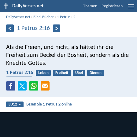
DailyVerses.net
Themen
Registrieren
DailyVerses.net
›
Bibel Bücher
›
1 Petrus
›
2
1 Petrus 2:16
Als die Freien, und nicht, als hättet ihr die
Freiheit zum Deckel der Bosheit, sondern als die
Knechte Gottes.
1 Petrus 2:16
Leben
Freiheit
Übel
Dienen
Knechtschaft
Lesen Sie
1 Petrus 2
online
LU12