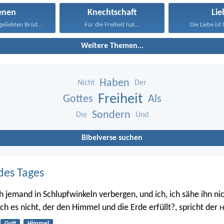
enen
Knechtschaft
Lie
Daher, meine geliebten Brüder...
Für die Freiheit hat...
Die Liebe ist 
Weitere Themen...
Haben
Nicht
Der
Freiheit
Gottes
Als
Sondern
Die
Und
Bibelverse suchen
des Tages
h jemand in Schlupfwinkeln verbergen, und ich, ich sähe ihn nic
 ich es nicht, der den Himmel und die Erde erfüllt?, spricht der
H
Gott
Himmel