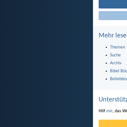
Mehr lese
Themen
Suche
Archiv
Bibel Bü
Beliebtes
Unterstüt
Hilf
mir
, das W