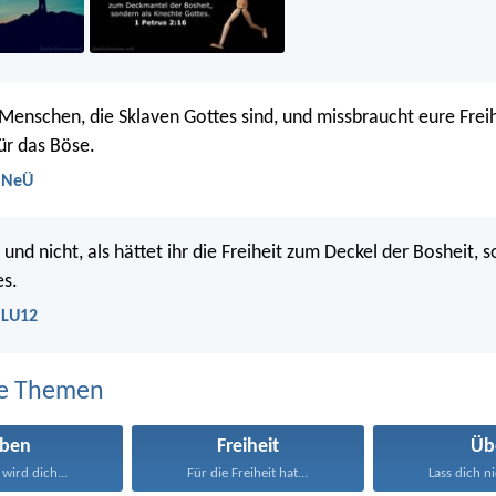
 Menschen, die Sklaven Gottes sind, und missbraucht eure Freih
ür das Böse.
- NeÜ
, und nicht, als hättet ihr die Freiheit zum Deckel der Bosheit, 
es.
- LU12
e Themen
eben
Freiheit
Üb
wird dich...
Für die Freiheit hat...
Lass dich ni