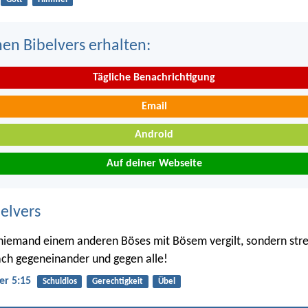
nen Bibelvers erhalten:
Tägliche Benachrichtigung
Email
Android
Auf deiner Webseite
belvers
 niemand einem anderen Böses mit Bösem vergilt, sondern streb
ch gegeneinander und gegen alle!
er 5:15
Schuldlos
Gerechtigkeit
Übel