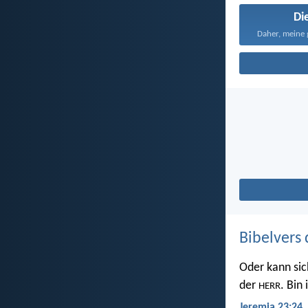
Di
Bibelvers 
Oder kann sic
der
. Bin
HERR
Jeremia 23:24