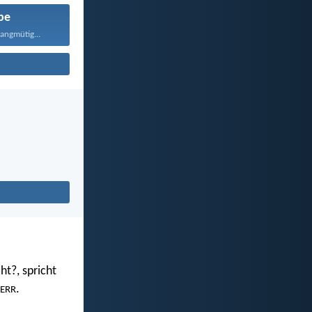
be
langmütig...
ht?, spricht
.
ERR