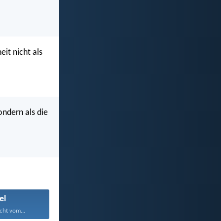
eit nicht als
sondern als die
el
cht vom...