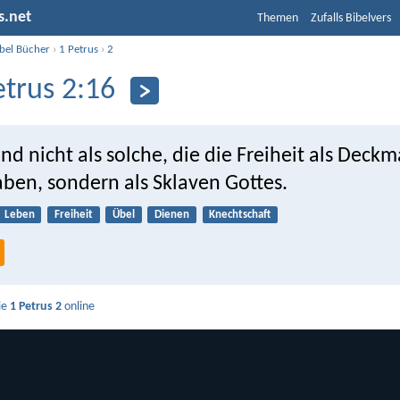
s.net
Themen
Zufalls Bibelvers
ibel Bücher
›
1 Petrus
›
2
etrus 2:16
und nicht als solche, die die Freiheit als Deck
aben, sondern als Sklaven Gottes.
Leben
Freiheit
Übel
Dienen
Knechtschaft
ie
1 Petrus 2
online