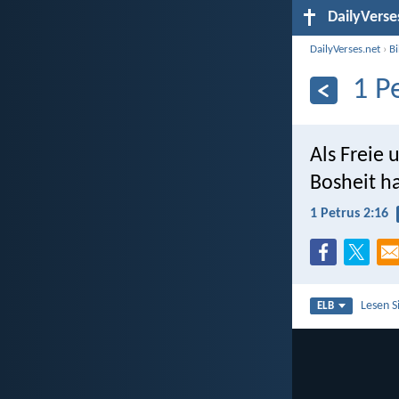
DailyVerse
DailyVerses.net
›
B
1 P
Als Freie 
Bosheit h
1 Petrus 2:16
Lesen S
ELB