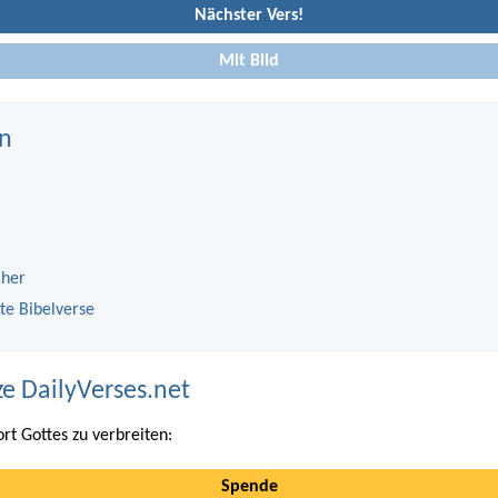
Nächster Vers!
Mit Bild
n
cher
te Bibelverse
ze DailyVerses.net
ort Gottes zu verbreiten:
Spende