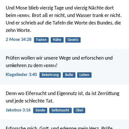
Und Mose blieb vierzig Tage und vierzig Nächte dort
beim
. Brot aß er nicht, und Wasser trank er nicht.
HERRN
Und er schrieb auf die Tafeln die Worte des Bundes, die
zehn Worte.
2 Mose 34:28
Fasten
Nähe
Gesetz
Prüfen wollen wir unsere Wege und erforschen
und
umkehren zu dem
!
HERRN
Klagelieder 3:40
Bekehrung
Buße
Leben
Denn wo Eifersucht und Eigennutz ist, da ist Zerrüttung
und jede schlechte Tat.
Jakobus 3:16
Sünde
Selbstsucht
Übel
Erforsche mich, Gott, und erkenne mein Herz.
Prüfe