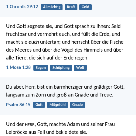
1 Chronik 29:12
Allmächtig
Kraft
Geld
Und Gott segnete sie, und Gott sprach zu ihnen: Seid
fruchtbar und vermehrt euch, und füllt die Erde, und
macht sie
euch
untertan; und herrscht über die Fische
des Meeres und über die Vögel des Himmels und über
alle Tiere, die sich auf der Erde regen!
1 Mose 1:28
Segen
Schöpfung
Welt
Du aber, Herr, bist ein barmherziger und gnädiger Gott,
langsam zum Zorn und groß an Gnade und Treue.
Psalm 86:15
Gott
Mitgefühl
Gnade
Und der
, Gott, machte Adam und seiner Frau
HERR
Leibröcke aus Fell und bekleidete sie.