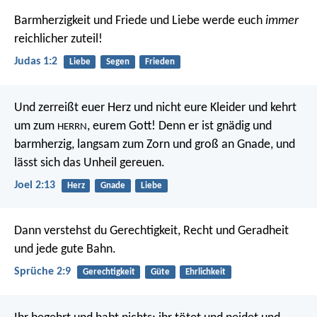
Barmherzigkeit und Friede und Liebe werde euch
immer
reichlicher zuteil!
Judas 1:2
Liebe
Segen
Frieden
Und zerreißt euer Herz und nicht eure Kleider
und kehrt
um zum
, eurem Gott!
Denn er ist gnädig und
HERRN
barmherzig,
langsam zum Zorn und groß an Gnade,
und
lässt sich das Unheil gereuen.
Joel 2:13
Herz
Gnade
Liebe
Dann verstehst du Gerechtigkeit,
Recht und Geradheit
und jede gute Bahn.
Sprüche 2:9
Gerechtigkeit
Güte
Ehrlichkeit