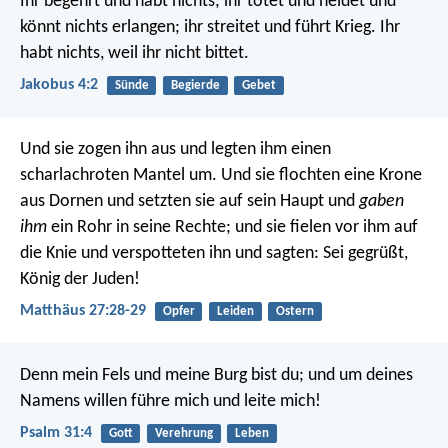
Ihr begehrt und habt nichts; ihr tötet und neidet und
könnt nichts erlangen; ihr streitet und führt Krieg. Ihr
habt nichts, weil ihr nicht bittet.
Jakobus 4:2
Sünde
Begierde
Gebet
Und sie zogen ihn aus und legten ihm einen
scharlachroten Mantel um. Und sie flochten eine Krone
aus Dornen und setzten sie auf sein Haupt und
gaben
ihm
ein Rohr in seine Rechte; und sie fielen vor ihm auf
die Knie und verspotteten ihn und sagten: Sei gegrüßt,
König der Juden!
Matthäus 27:28-29
Opfer
Leiden
Ostern
Denn mein Fels und meine Burg bist du;
und um deines
Namens willen führe mich und leite mich!
Psalm 31:4
Gott
Verehrung
Leben