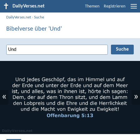
DailyVerses.net
Themen
Registrieren
DailyVerses.net
›
Suche
Bibelverse über 'Und'
«
»