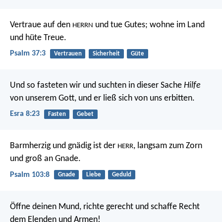
Vertraue auf den
und tue Gutes;
wohne im Land
HERRN
und hüte Treue.
Psalm 37:3
Vertrauen
Sicherheit
Güte
Und so fasteten wir und suchten in dieser Sache
Hilfe
von unserem Gott, und er ließ sich von uns erbitten.
Esra 8:23
Fasten
Gebet
Barmherzig und gnädig ist der
,
langsam zum Zorn
HERR
und groß an Gnade.
Psalm 103:8
Gnade
Liebe
Geduld
Öffne deinen Mund, richte gerecht
und schaffe Recht
dem Elenden und Armen!