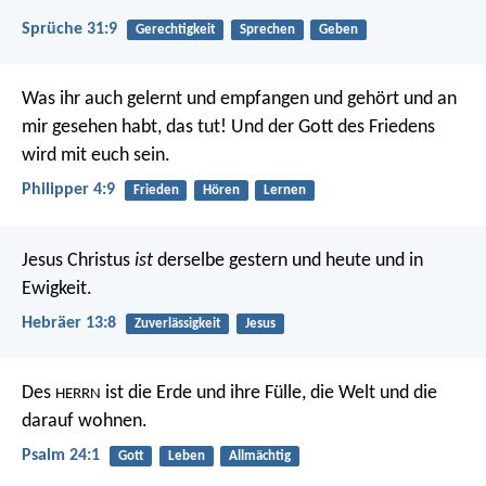
Sprüche 31:9
Gerechtigkeit
Sprechen
Geben
Was ihr auch gelernt und empfangen und gehört und an
mir gesehen habt, das tut! Und der Gott des Friedens
wird mit euch sein.
Philipper 4:9
Frieden
Hören
Lernen
Jesus Christus
ist
derselbe gestern und heute und in
Ewigkeit.
Hebräer 13:8
Zuverlässigkeit
Jesus
Des
ist die Erde und ihre Fülle,
die Welt und die
HERRN
darauf wohnen.
Psalm 24:1
Gott
Leben
Allmächtig