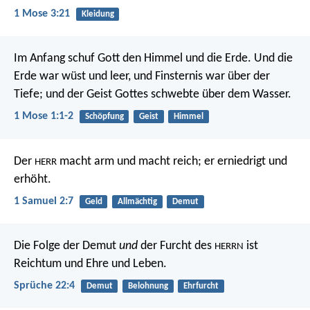
1 Mose 3:21
Kleidung
Im Anfang schuf Gott den Himmel und die Erde. Und die
Erde war wüst und leer, und Finsternis war über der
Tiefe; und der Geist Gottes schwebte über dem Wasser.
1 Mose 1:1-2
Schöpfung
Geist
Himmel
Der
macht arm und macht reich;
er erniedrigt und
HERR
erhöht.
1 Samuel 2:7
Geld
Allmächtig
Demut
Die Folge der Demut
und
der Furcht des
ist
HERRN
Reichtum und Ehre und Leben.
Sprüche 22:4
Demut
Belohnung
Ehrfurcht