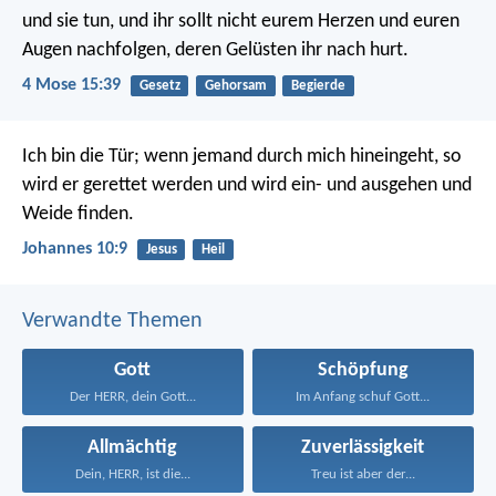
und sie tun, und ihr sollt nicht eurem Herzen und euren
Augen nachfolgen, deren Gelüsten ihr nach hurt.
4 Mose 15:39
Gesetz
Gehorsam
Begierde
Ich bin die Tür; wenn jemand durch mich hineingeht, so
wird er gerettet werden und wird ein- und ausgehen und
Weide finden.
Johannes 10:9
Jesus
Heil
Verwandte Themen
Gott
Schöpfung
Der HERR, dein Gott...
Im Anfang schuf Gott...
Allmächtig
Zuverlässigkeit
Dein, HERR, ist die...
Treu ist aber der...