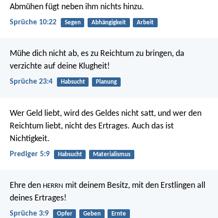
Abmühen fügt neben ihm nichts hinzu.
Sprüche 10:22
Segen
Abhängigkeit
Arbeit
Mühe dich nicht ab, es zu Reichtum zu bringen,
da
verzichte auf deine Klugheit!
Sprüche 23:4
Habsucht
Planung
Wer Geld liebt, wird des Geldes nicht satt, und wer den
Reichtum liebt, nicht des Ertrages. Auch das ist
Nichtigkeit.
Prediger 5:9
Habsucht
Materialismus
Ehre den
mit deinem Besitz,
mit den Erstlingen all
HERRN
deines Ertrages!
Sprüche 3:9
Opfer
Geben
Ernte