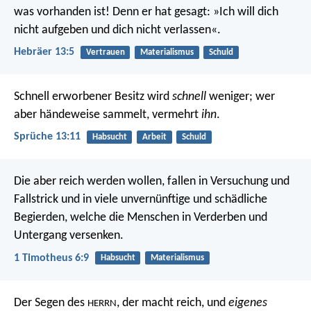
was vorhanden ist! Denn er hat gesagt: »Ich will dich
nicht aufgeben und dich nicht verlassen«.
Hebräer 13:5
Vertrauen
Materialismus
Schuld
Schnell erworbener Besitz wird
schnell
weniger;
wer
aber händeweise sammelt, vermehrt
ihn
.
Sprüche 13:11
Habsucht
Arbeit
Schuld
Die aber reich werden wollen, fallen in Versuchung und
Fallstrick und in viele unvernünftige und schädliche
Begierden, welche die Menschen in Verderben und
Untergang versenken.
1 Timotheus 6:9
Habsucht
Materialismus
Der Segen des
, der macht reich,
und
eigenes
HERRN