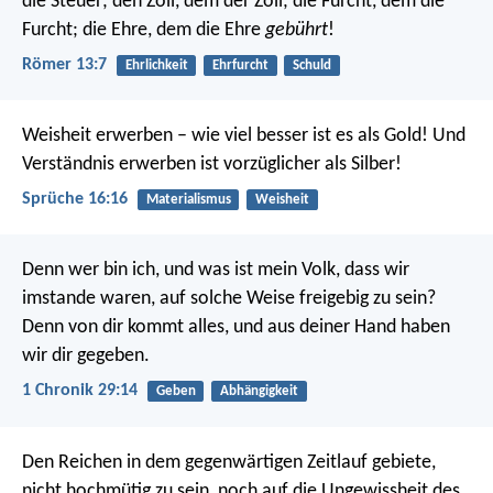
die Steuer; den Zoll, dem der Zoll; die Furcht, dem die
Furcht; die Ehre, dem die Ehre
gebührt
!
Römer 13:7
Ehrlichkeit
Ehrfurcht
Schuld
Weisheit erwerben – wie viel besser ist es als Gold!
Und
Verständnis erwerben ist vorzüglicher als Silber!
Sprüche 16:16
Materialismus
Weisheit
Denn wer bin ich, und was ist mein Volk, dass wir
imstande waren, auf solche Weise freigebig zu sein?
Denn von dir kommt alles, und aus deiner Hand haben
wir dir gegeben.
1 Chronik 29:14
Geben
Abhängigkeit
Den Reichen in dem gegenwärtigen Zeitlauf gebiete,
nicht hochmütig zu sein, noch auf die Ungewissheit des