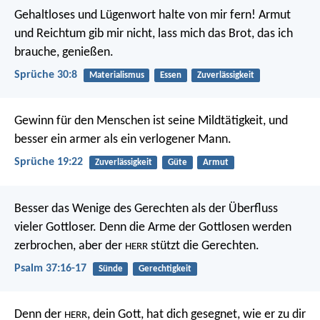
Gehaltloses und Lügenwort halte von mir fern!
Armut
und Reichtum gib mir nicht,
lass mich das Brot, das ich
brauche, genießen.
Sprüche 30:8
Materialismus
Essen
Zuverlässigkeit
Gewinn für den Menschen ist seine Mildtätigkeit,
und
besser ein armer als ein verlogener Mann.
Sprüche 19:22
Zuverlässigkeit
Güte
Armut
Besser das Wenige des Gerechten
als der Überfluss
vieler Gottloser.
Denn die Arme der Gottlosen werden
zerbrochen,
aber der
stützt die Gerechten.
HERR
Psalm 37:16-17
Sünde
Gerechtigkeit
Denn der
, dein Gott, hat dich gesegnet, wie er zu dir
HERR