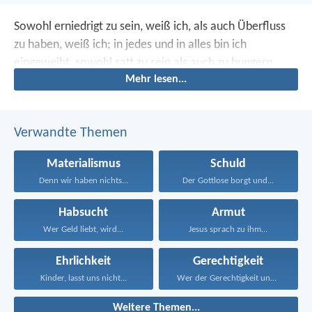
Sowohl erniedrigt zu sein, weiß ich, als auch Überfluss
zu haben, weiß ich; in jedes und in alles bin ich
eingeweiht, sowohl satt zu sein als auch zu hungern,
Mehr lesen...
sowohl Überfluss zu haben als auch Mangel zu leiden.
Verwandte Themen
Materialismus
Schuld
Denn wir haben nichts...
Der Gottlose borgt und...
Habsucht
Armut
Wer Geld liebt, wird...
Jesus sprach zu ihm...
Ehrlichkeit
Gerechtigkeit
Kinder, lasst uns nicht...
Wer der Gerechtigkeit und...
Weitere Themen...