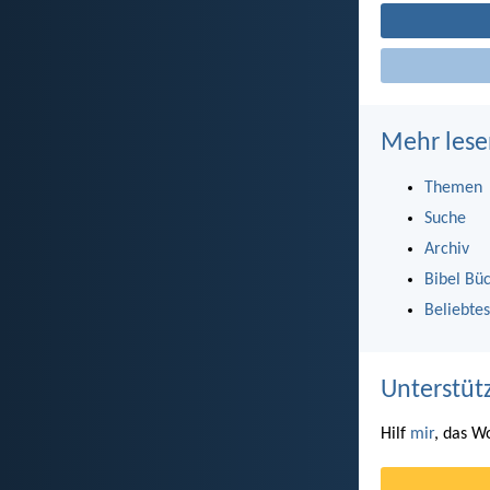
Mehr lese
Themen
Suche
Archiv
Bibel Bü
Beliebtes
Unterstüt
Hilf
mir
, das W