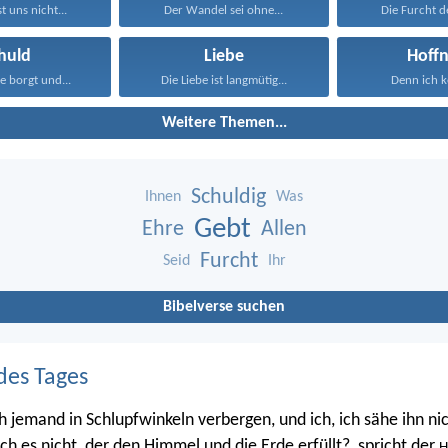
st uns nicht...
Der Wandel sei ohne...
Die Furcht d
huld
Liebe
Hoff
e borgt und...
Die Liebe ist langmütig...
Denn ich ke
Weitere Themen...
Schuldig
Ihnen
Was
Gebt
Ehre
Allen
Furcht
Seid
Ihr
Bibelverse suchen
des Tages
h jemand in Schlupfwinkeln verbergen, und ich, ich sähe ihn nic
 ich es nicht, der den Himmel und die Erde erfüllt?, spricht der
H