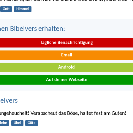
Gott
Himmel
nen Bibelvers erhalten:
Tägliche Benachrichtigung
Email
Android
Auf deiner Webseite
belvers
 ungeheuchelt! Verabscheut das Böse, haltet fest am Guten!
iebe
Übel
Güte