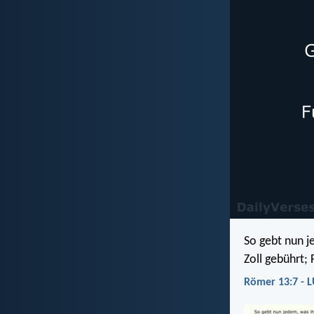
So gebt nun j
Zoll gebührt;
Römer 13:7 - 