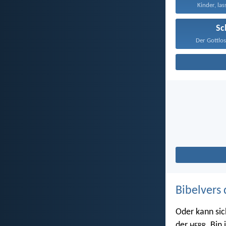
Kinder, las
Sc
Der Gottlos
Bibelvers 
Oder kann sic
der
. Bin
HERR