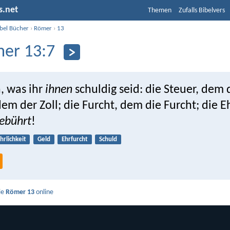
s.net
Themen
Zufalls Bibelvers
ibel Bücher
›
Römer
›
13
er 13:7
, was ihr
ihnen
schuldig seid: die Steuer, dem 
dem der Zoll; die Furcht, dem die Furcht; die 
ebührt
!
hrlichkeit
Geld
Ehrfurcht
Schuld
ie
Römer 13
online