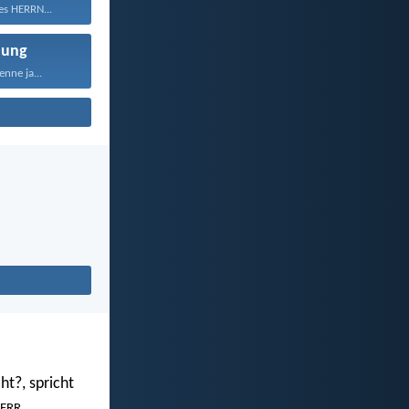
es HERRN...
nung
nne ja...
ht?, spricht
.
ERR