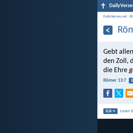
DailyVerse
DailyVerses.net
›
B
Röm
Gebt allen
den Zoll, 
die Ehre
g
Römer 13:7
E
Lesen S
ELB