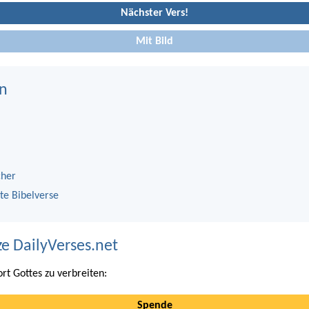
Nächster Vers!
Mit Bild
n
cher
te Bibelverse
ze DailyVerses.net
ort Gottes zu verbreiten:
Spende