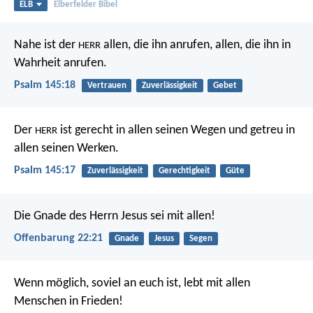
ELB
Elberfelder Bibel
Nahe ist der
allen, die ihn anrufen,
allen, die ihn in
HERR
Wahrheit anrufen.
Psalm 145:18
Vertrauen
Zuverlässigkeit
Gebet
Der
ist gerecht in allen seinen Wegen
und getreu in
HERR
allen seinen Werken.
Psalm 145:17
Zuverlässigkeit
Gerechtigkeit
Güte
Die Gnade des Herrn Jesus sei mit allen!
Offenbarung 22:21
Gnade
Jesus
Segen
Wenn möglich, soviel an euch ist, lebt mit allen
Menschen in Frieden!