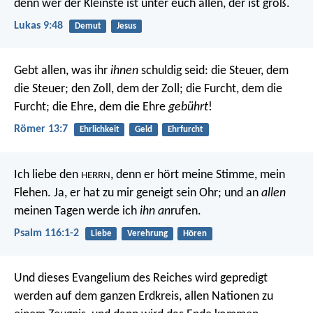
denn wer der Kleinste ist unter euch allen, der ist groß.
Lukas 9:48
Demut
Jesus
Gebt allen, was ihr
ihnen
schuldig seid: die Steuer, dem
die Steuer; den Zoll, dem der Zoll; die Furcht, dem die
Furcht; die Ehre, dem die Ehre
gebührt
!
Römer 13:7
Ehrlichkeit
Geld
Ehrfurcht
Ich liebe den
,
denn er hört meine Stimme, mein
HERRN
Flehen.
Ja, er hat zu mir geneigt sein Ohr;
und an
allen
meinen Tagen werde ich
ihn an
rufen.
Psalm 116:1-2
Liebe
Verehrung
Hören
Und dieses Evangelium des Reiches wird gepredigt
werden auf dem ganzen Erdkreis, allen Nationen zu