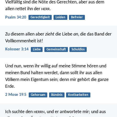
Vielfältig sind die Nöte des Gerechten,
aber aus dem
allen rettet ihn der
.
HERR
Psalm 34:20
Gerechtigkeit
Leiden
Befreier
Zu diesem allen aber
zieht
die Liebe
an
, die das Band der
Vollkommenheit ist!
Kolosser 3:14
Liebe
Gemeinschaft
Schuldlos
Und nun, wenn ihr willig auf meine Stimme hören und
meinen Bund halten werdet, dann sollt ihr aus allen
Völkern mein Eigentum sein; denn mir gehört die ganze
Erde.
2 Mose 19:5
Gehorsam
Bündnis
Kostbarkeiten
Ich suchte den
, und er antwortete mir;
und aus
HERRN