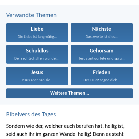
Verwandte Themen
Liebe
Nächste
Die Liebe ist langmütig...
Das zweite ist dies...
Schuldlos
Gehorsam
Der rechtschaffen wandelt und...
Jesus antwortete und sprach...
Jesus
Frieden
Jesus aber sah sie...
Der HERR segne dich...
Weitere Themen...
Bibelvers des Tages
Sondern wie der, welcher euch berufen hat, heilig ist,
seid auch ihr im ganzen Wandel heilig! Denn es steht