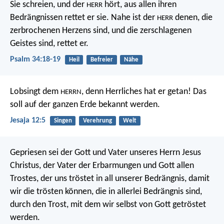
Sie schreien, und der
hört,
aus allen ihren
HERR
Bedrängnissen rettet er sie.
Nahe ist der
denen, die
HERR
zerbrochenen Herzens sind,
und die zerschlagenen
Geistes sind, rettet er.
Psalm 34:18-19
Heil
Befreier
Nähe
Lobsingt dem
, denn Herrliches hat er getan!
Das
HERRN
soll auf der ganzen Erde bekannt werden.
Jesaja 12:5
Singen
Verehrung
Welt
Gepriesen sei der Gott und Vater unseres Herrn Jesus
Christus, der Vater der Erbarmungen und Gott allen
Trostes, der uns tröstet in all unserer Bedrängnis, damit
wir die trösten können, die in allerlei Bedrängnis sind,
durch den Trost, mit dem wir selbst von Gott getröstet
werden.