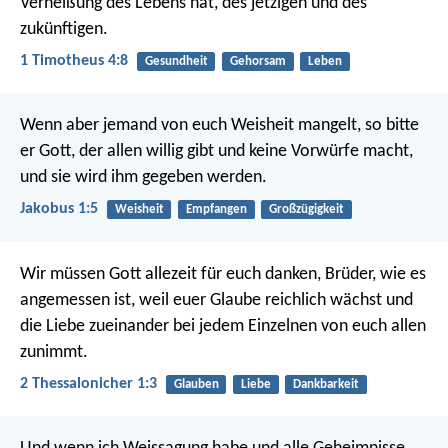
Verheißung des Lebens hat, des jetzigen und des
zukünftigen.
1 Timotheus 4:8
Gesundheit
Gehorsam
Leben
Wenn aber jemand von euch Weisheit mangelt, so bitte
er Gott, der allen willig gibt und keine Vorwürfe macht,
und sie wird ihm gegeben werden.
Jakobus 1:5
Weisheit
Empfangen
Großzügigkeit
Wir müssen Gott allezeit für euch danken, Brüder, wie es
angemessen ist, weil euer Glaube reichlich wächst und
die Liebe zueinander bei jedem Einzelnen von euch allen
zunimmt.
2 Thessalonicher 1:3
Glauben
Liebe
Dankbarkeit