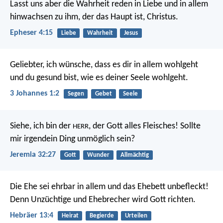
Lasst uns aber die Wahrheit reden in Liebe und in allem
hinwachsen zu ihm, der das Haupt ist, Christus.
Epheser 4:15
Liebe
Wahrheit
Jesus
Geliebter, ich wünsche, dass es dir in allem wohlgeht
und du gesund bist, wie es deiner Seele wohlgeht.
3 Johannes 1:2
Segen
Gebet
Seele
Siehe, ich bin der
, der Gott alles Fleisches! Sollte
HERR
mir irgendein Ding unmöglich sein?
Jeremia 32:27
Gott
Wunder
Allmächtig
Die Ehe sei ehrbar in allem und das Ehebett unbefleckt!
Denn Unzüchtige und Ehebrecher wird Gott richten.
Hebräer 13:4
Heirat
Begierde
Urteilen