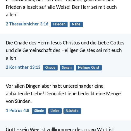
Frieden allezeit auf alle Weise! Der Herr
sei
mit euch
allen!
2 Thessalonicher 3:16
Frieden
Nähe
Die Gnade des Herrn Jesus Christus und die Liebe Gottes
und die Gemeinschaft des Heiligen Geistes
sei
mit euch
allen!
2 Korinther 13:13
Gnade
Segen
Heiliger Geist
Vor allen Dingen aber habt untereinander eine
anhaltende Liebe! Denn die Liebe bedeckt eine Menge
von Sünden.
1 Petrus 4:8
Sünde
Liebe
Nächste
Gott – sein Weg ist vollkommen;
des
Wort ist
HERRN