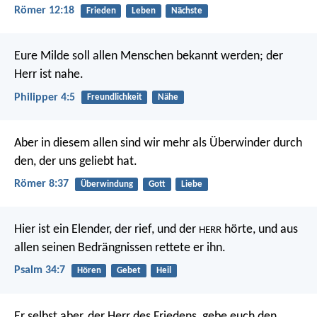
Römer 12:18
Frieden
Leben
Nächste
Eure Milde soll allen Menschen bekannt werden; der
Herr ist nahe.
Philipper 4:5
Freundlichkeit
Nähe
Aber in diesem allen sind wir mehr als Überwinder durch
den, der uns geliebt hat.
Römer 8:37
Überwindung
Gott
Liebe
Hier ist ein Elender, der rief, und der
hörte,
und aus
HERR
allen seinen Bedrängnissen rettete er ihn.
Psalm 34:7
Hören
Gebet
Heil
Er selbst aber, der Herr des Friedens, gebe euch den