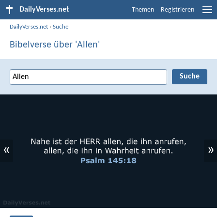
DailyVerses.net
Themen
Registrieren
DailyVerses.net
›
Suche
Bibelverse über 'Allen'
«
»