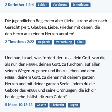
2 Korinther 1:3-4
Leiden
Verehrung
Ermutigung
Die jugendlichen Begierden aber fliehe, strebe aber nach
Gerechtigkeit, Glauben, Liebe, Frieden mit denen, die
den Herrn aus reinem Herzen anrufen!
2 Timotheus 2:22
Begierde
Versuchung
Übel
Und nun, Israel, was fordert der
, dein Gott, von dir,
HERR
als nur, den
, deinen Gott, zu fürchten, auf allen
HERRN
seinen Wegen zu gehen und ihn zu lieben und dem
, deinem Gott, zu dienen mit deinem ganzen
HERRN
Herzen und mit deiner ganzen Seele, indem du die
Gebote des
und seine Ordnungen, die ich dir
HERRN
heute gebe, hältst, dir zum Guten?
5 Mose 10:12-13
Gesetz
Ehrfurcht
Segen