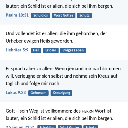
lauter;
ein Schild ist er allen,
die sich bei ihm bergen.
Psalm 18:31
Schuldlos
Wort Gottes
Schutz
Und vollendet ist er allen, die ihm gehorchen, der
Urheber ewigen Heils geworden.
Hebräer 5:9
Heil
Erlöser
Ewiges Leben
Er sprach aber zu allen: Wenn jemand mir nachkommen
will, verleugne er sich selbst und nehme sein Kreuz auf
täglich und folge mir nach!
Lukas 9:23
Gehorsam
Kreuzigung
Gott – sein Weg ist vollkommen;
des
Wort ist
HERRN
lauter;
ein Schild ist er allen,
die sich bei ihm bergen.
2 Samuel 22:31
Schuldlos
Wort Gottes
Schutz