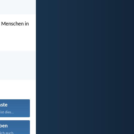
n Menschen in
ste
st dies...
ben
ich euch...