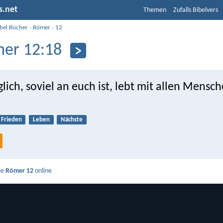
s.net
Themen
Zufalls Bibelvers
ibel Bücher
›
Römer
›
12
er 12:18
ch, soviel an euch ist, lebt mit allen Mensch
Frieden
Leben
Nächste
ie
Römer 12
online