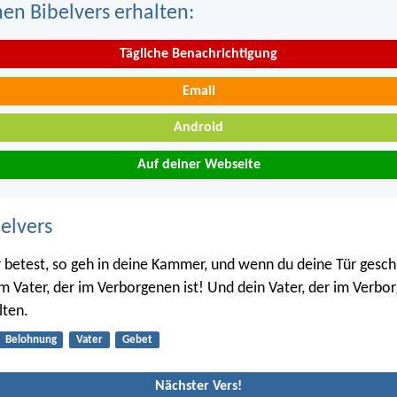
nen Bibelvers erhalten:
Tägliche Benachrichtigung
Email
Android
Auf deiner Webseite
belvers
betest, so geh in deine Kammer, und wenn du deine Tür gesch
m Vater, der im Verborgenen ist! Und dein Vater, der im Verbor
lten.
Belohnung
Vater
Gebet
Nächster Vers!