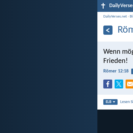
DailyVerse
DailyVerses.net
›
B
Röm
Wenn mögli
Frieden!
Römer 12:18
Lesen S
ELB