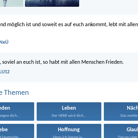
end möglich ist und soweit es auf euch ankommt, lebt mit alle
 NeÜ
, soviel an euch ist, so habt mit allen Menschen Frieden.
 LU12
e Themen
ieden
Leben
Näch
egne dich...
Der HERR wird dich...
Das zweite i
iebe
Hoffnung
Glau
st langmütig...
Denn ich kenne ja...
Darum sage 