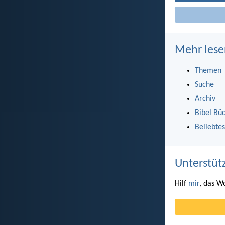
Mehr lese
Themen
Suche
Archiv
Bibel Bü
Beliebtes
Unterstüt
Hilf
mir
, das W