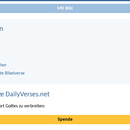
Mit Bild
n
cher
te Bibelverse
ze DailyVerses.net
ort Gottes zu verbreiten:
Spende