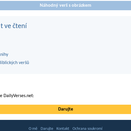
Náhodný verš s obrázkem
t ve čtení
knihy
iblických veršů
 DailyVerses.net:
Darujte
O mě
Darujte
Kontakt
Ochrana soukromí