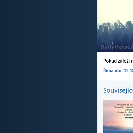
Pokud záleží 
Římanům 12:18
Souvisejíc