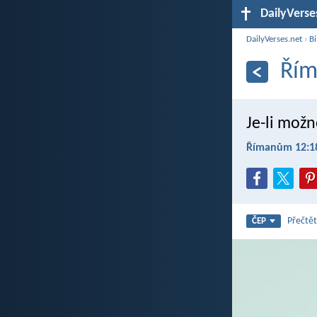
DailyVerse
DailyVerses.net
›
Bi
Řím
Je-li možn
Římanům 12:1
Přečtět
ČEP