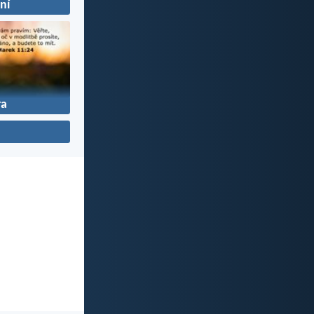
žní
ra