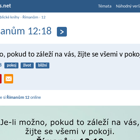
s.net
Témata
Náhodný verš
blické knihy
›
Římanům
›
12
anům 12:18
o, pokud to záleží na vás, žijte se všemi v pokoj
8
pokoj
život
bližní
e si
Římanům 12
online