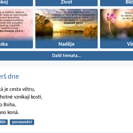
okoj
Život
Bli
áska
Naděje
Ví
Další témata…
erš dne
ká je cesta větru,
ěhotné vznikají kosti,
lo Boha,
hno koná.
Bůh
porozumění