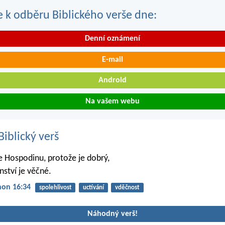
se k odběru Biblického verše dne:
Denní oznámení
E-mail
Android
Na vašem webu
iblický verš
e Hospodinu, protože je dobrý,
nství je věčné.
non 16:34
spolehlivost
uctívání
vděčnost
Náhodný verš!