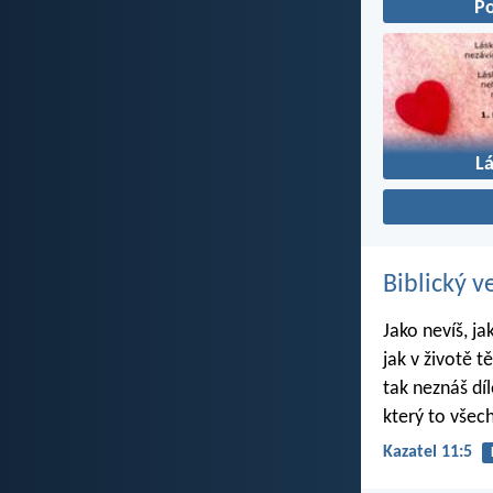
P
L
Biblický v
Jako nevíš, ja
jak v životě t
tak neznáš dí
který to všec
Kazatel 11:5