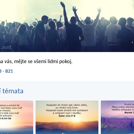
na vás, mějte se všemi lidmi pokoj.
 - B21
í témata