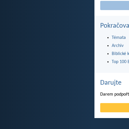
Pokračova
Témata
Archiv
Biblické 
Top 100 B
Darujte
Darem podpořte