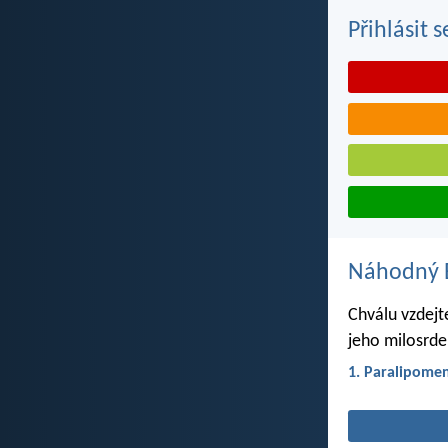
Přihlásit 
Náhodný B
Chválu vzdejt
jeho milosrde
1. Paralipome