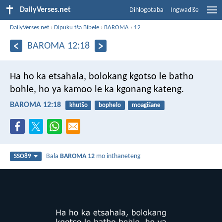
DailyVerses.net
Dihlogotaba
Ingwadiše
DailyVerses.net
›
Dipuku tša Bibele
›
BAROMA
›
12
BAROMA 12:18
Ha ho ka etsahala, bolokang kgotso le batho
bohle, ho ya kamoo le ka kgonang kateng.
BAROMA 12:18
khutšo
bophelo
moagišane
Bala
BAROMA 12
mo inthaneteng
SSO89