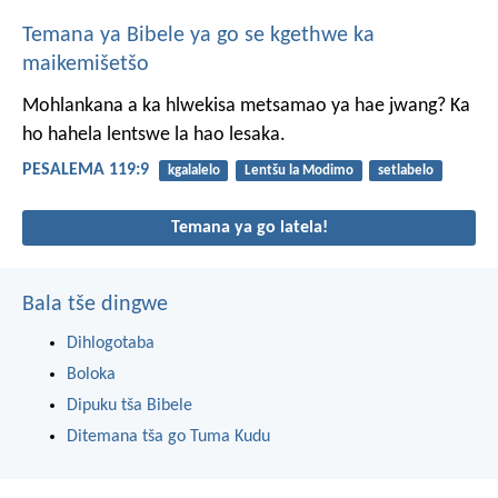
Temana ya Bibele ya go se kgethwe ka
maikemišetšo
Mohlankana a ka hlwekisa
metsamao ya hae jwang?
Ka
ho hahela lentswe la hao lesaka.
PESALEMA 119:9
kgalalelo
Lentšu la Modimo
setlabelo
Temana ya go latela!
Bala tše dingwe
Dihlogotaba
Boloka
Dipuku tša Bibele
Ditemana tša go Tuma Kudu