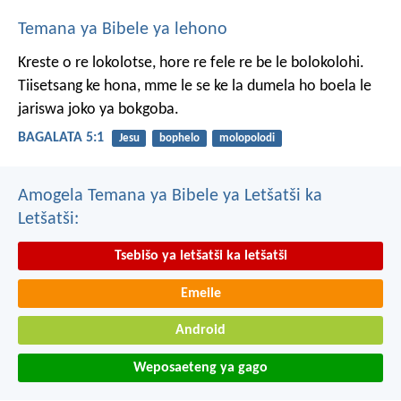
Temana ya Bibele ya lehono
Kreste o re lokolotse, hore re fele re be le bolokolohi.
Tiisetsang ke hona, mme le se ke la dumela ho boela le
jariswa joko ya bokgoba.
BAGALATA 5:1
Jesu
bophelo
molopolodi
Amogela Temana ya Bibele ya Letšatši ka
Letšatši:
Tsebišo ya letšatši ka letšatši
Emeile
Android
Weposaeteng ya gago