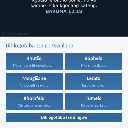
Dihlogotaba tša go tswalana
Khutšo
Bophelo
Morena a le hlohonolofatse...
Morena o tla o...
Moagišane
Lerato
Ya bobedi ke ena...
Lerato le na le...
Kholofelo
Tumelo
‘Ke tseba merero eo...
Ka baka leo, ke...
Dihlogotaba tše dingwe