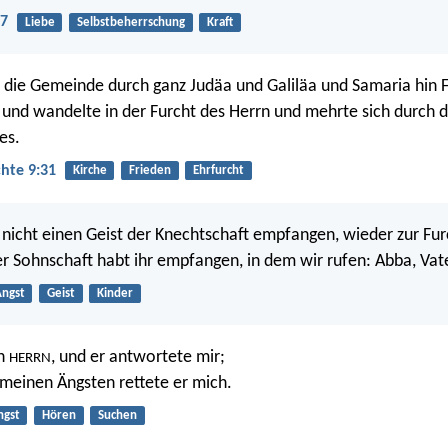
:7
Liebe
Selbstbeherrschung
Kraft
 die Gemeinde durch ganz Judäa und Galiläa und Samaria hin 
und wandelte in der Furcht des Herrn und mehrte sich durch d
es.
hte 9:31
Kirche
Frieden
Ehrfurcht
 nicht einen Geist der Knechtschaft empfangen, wieder zur Fur
er Sohnschaft habt ihr empfangen, in dem wir rufen: Abba, Vat
ngst
Geist
Kinder
en
, und er antwortete mir;
HERRN
 meinen Ängsten rettete er mich.
ngst
Hören
Suchen