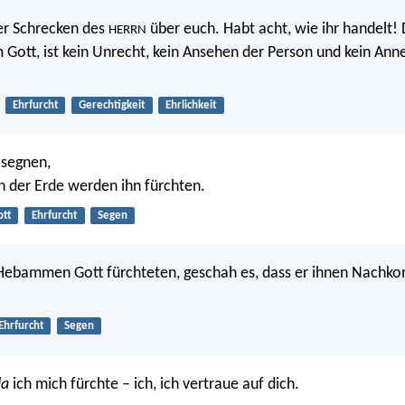
er Schrecken des
über euch. Habt acht, wie ihr handelt!
HERRN
m Gott, ist kein Unrecht, kein Ansehen der Person und kein A
Ehrfurcht
Gerechtigkeit
Ehrlichkeit
 segnen,
n der Erde werden ihn fürchten.
ott
Ehrfurcht
Segen
 Hebammen Gott fürchteten, geschah es, dass er ihnen Nach
Ehrfurcht
Segen
da
ich mich fürchte – ich, ich vertraue auf dich.