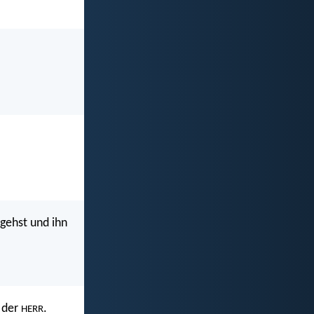
gehst und ihn
n der
.
HERR