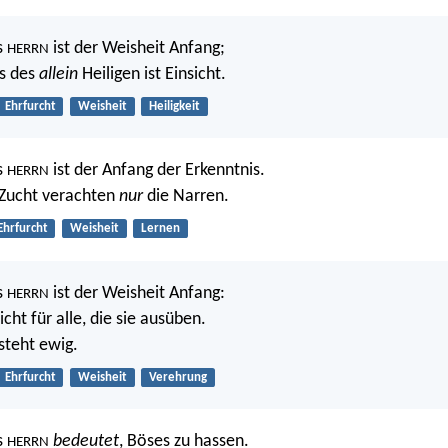
s
ist der Weisheit Anfang;
HERRN
is des
allein
Heiligen ist Einsicht.
Ehrfurcht
Weisheit
Heiligkeit
s
ist der Anfang der Erkenntnis.
HERRN
 Zucht verachten
nur
die Narren.
Ehrfurcht
Weisheit
Lernen
s
ist der Weisheit Anfang:
HERRN
icht für alle, die sie ausüben.
steht ewig.
Ehrfurcht
Weisheit
Verehrung
s
bedeutet
, Böses zu hassen.
HERRN