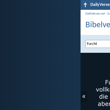
DailyVerse
DailyVerses.net
›
S
Bibelve
«