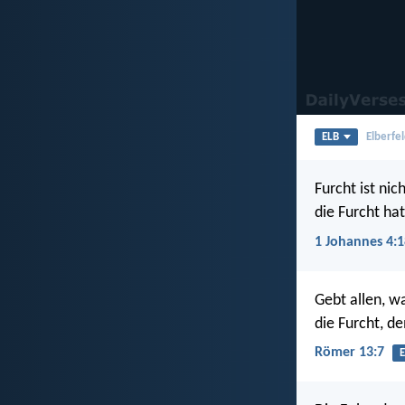
ELB
Elberfel
Furcht ist nic
die Furcht ha
1 Johannes 4:1
Gebt allen, w
die Furcht, d
Römer 13:7
E