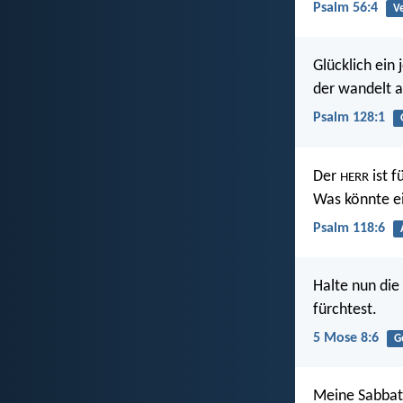
Psalm 56:4
V
Glücklich ein 
der wandelt 
Psalm 128:1
Der
ist f
HERR
Was könnte e
Psalm 118:6
Halte nun di
fürchtest.
5 Mose 8:6
G
Meine Sabbate 