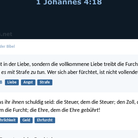
der Bibel
ht in der Liebe, sondern die vollkommene Liebe treibt die Furch
t
es mit
Strafe
zu tun
. Wer sich aber fürchtet, ist nicht vollende
8
Liebe
Angst
Strafe
as ihr
ihnen
schuldig seid: die Steuer, dem die Steuer; den Zoll,
em die Furcht; die Ehre, dem die Ehre
gebührt
!
hrlichkeit
Geld
Ehrfurcht