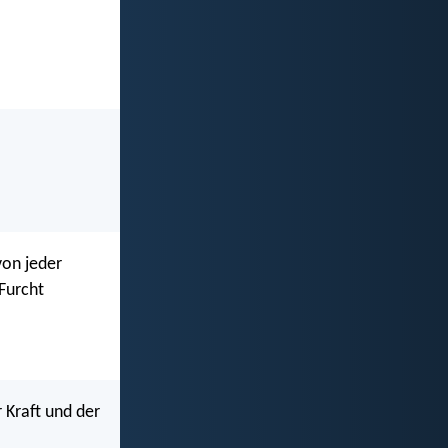
von jeder
 Furcht
 Kraft und der