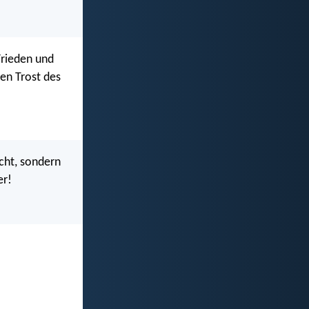
Frieden und
en Trost des
cht, sondern
er!