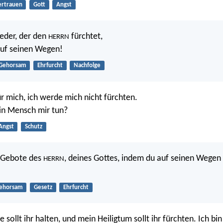
ertrauen
Gott
Angst
jeder, der den
fürchtet,
HERRN
auf seinen Wegen!
Gehorsam
Ehrfurcht
Nachfolge
ür mich, ich werde mich nicht fürchten.
in Mensch mir tun?
Angst
Schutz
e Gebote des
, deines Gottes, indem du auf seinen Wegen 
HERRN
ehorsam
Gesetz
Ehrfurcht
sollt ihr halten, und mein Heiligtum sollt ihr fürchten. Ich bi