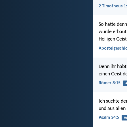
2 Timotheus 1
So hatte denn
wurde erbaut 
Heiligen Geist
Apostelgeschic
Denn ihr habt
einen Geist d
Römer 8:15
A
Ich suchte d
und aus allen
Psalm 34:5
A