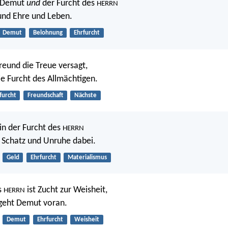
r Demut
und
der Furcht des
HERRN
und Ehre und Leben.
Demut
Belohnung
Ehrfurcht
eund die Treue versagt,
ie Furcht des Allmächtigen.
furcht
Freundschaft
Nächste
in der Furcht des
HERRN
r Schatz und Unruhe dabei.
Geld
Ehrfurcht
Materialismus
s
ist Zucht zur Weisheit,
HERRN
 geht Demut voran.
Demut
Ehrfurcht
Weisheit