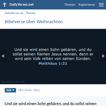
DailyVerses.net
Themen
Registrieren
DailyVerses.net
›
Themen
Bibelverse über Weihnachten
«
»
ELB
Elberfelder Bibel
Und sie wird einen Sohn gebären, und du sollst seinen