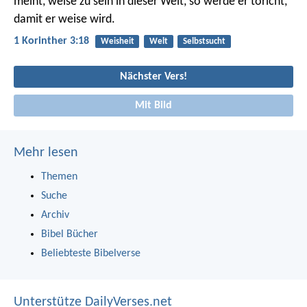
meint, weise zu sein in dieser Welt, so werde er töricht,
damit er weise wird.
1 Korinther 3:18
Weisheit
Welt
Selbstsucht
Nächster Vers!
Mit Bild
Mehr lesen
Themen
Suche
Archiv
Bibel Bücher
Beliebteste Bibelverse
Unterstütze DailyVerses.net