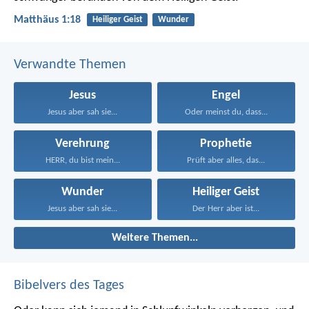
Matthäus 1:18
Heiliger Geist
Wunder
Verwandte Themen
Jesus
Engel
Jesus aber sah sie...
Oder meinst du, dass...
Verehrung
Prophetie
HERR, du bist mein...
Prüft aber alles, das...
Wunder
Heiliger Geist
Jesus aber sah sie...
Der Herr aber ist...
Weitere Themen...
Bibelvers des Tages