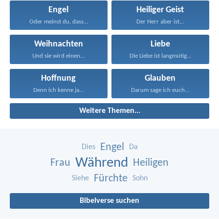
Engel
Heiliger Geist
Oder meinst du, dass...
Der Herr aber ist...
Weihnachten
Liebe
Und sie wird einen...
Die Liebe ist langmütig...
Hoffnung
Glauben
Denn ich kenne ja...
Darum sage ich euch...
Weitere Themen...
Engel
Dies
Da
Während
Frau
Heiligen
Fürchte
Siehe
Sohn
Bibelverse suchen