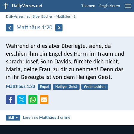
DailyVerses.net
Themen
Registrieren
DailyVerses.net
›
Bibel Bücher
›
Matthäus
›
1
Matthäus 1:20
Während er dies aber überlegte, siehe, da
erschien ihm ein Engel des Herrn im Traum und
sprach: Josef, Sohn Davids, fürchte dich nicht,
Maria, deine Frau, zu dir zu nehmen! Denn das
in ihr Gezeugte ist von dem Heiligen Geist.
Matthäus 1:20
Engel
Heiliger Geist
Weihnachten
Lesen Sie
Matthäus 1
online
ELB