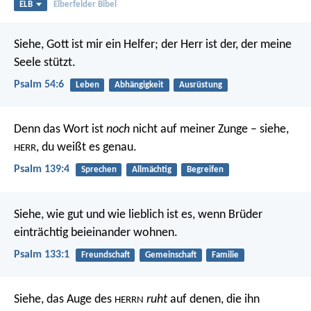
ELB
Elberfelder Bibel
Siehe, Gott ist mir ein Helfer;
der Herr ist der, der meine
Seele stützt.
Psalm 54:6
Leben
Abhängigkeit
Ausrüstung
Denn das Wort ist
noch
nicht auf meiner Zunge –
siehe,
, du weißt es genau.
HERR
Psalm 139:4
Sprechen
Allmächtig
Begreifen
Siehe, wie gut und wie lieblich ist es,
wenn Brüder
einträchtig beieinander wohnen.
Psalm 133:1
Freundschaft
Gemeinschaft
Familie
Siehe, das Auge des
ruht
auf denen, die ihn
HERRN