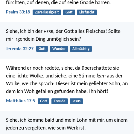
fürchten,
auf denen, die auf seine Gnade harren.
Psalm 33:18
Zuverlässigkeit
Gott
Ehrfurcht
Siehe, ich bin der
, der Gott alles Fleisches! Sollte
HERR
mir irgendein Ding unmöglich sein?
Jeremia 32:27
Gott
Wunder
Allmächtig
Während er noch redete, siehe, da überschattete sie
eine lichte Wolke, und siehe, eine Stimme
kam
aus der
Wolke, welche sprach: Dieser ist mein geliebter Sohn, an
dem ich Wohlgefallen gefunden habe. Ihn hört!
Matthäus 17:5
Gott
Freude
Jesus
Siehe, ich komme bald und mein Lohn mit mir, um einem
jeden zu vergelten, wie sein Werk ist.