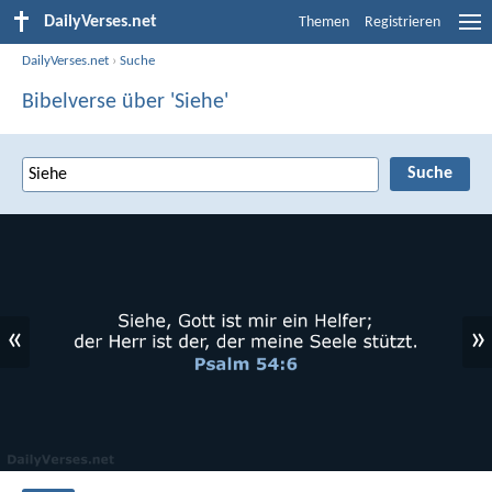
DailyVerses.net
Themen
Registrieren
DailyVerses.net
›
Suche
Bibelverse über 'Siehe'
«
»