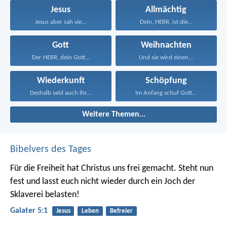
Jesus
Allmächtig
Jesus aber sah sie...
Dein, HERR, ist die...
Gott
Weihnachten
Der HERR, dein Gott...
Und sie wird einen...
Wiederkunft
Schöpfung
Deshalb seid auch ihr...
Im Anfang schuf Gott...
Weitere Themen...
Bibelvers des Tages
Für die Freiheit hat Christus uns frei gemacht. Steht nun
fest und lasst euch nicht wieder durch ein Joch der
Sklaverei belasten!
Galater 5:1
Jesus
Leben
Befreier