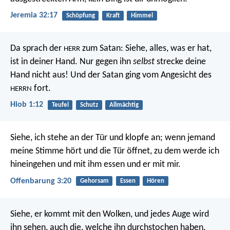
Jeremia 32:17
Schöpfung
Kraft
Himmel
Da sprach der
zum Satan: Siehe, alles, was er hat,
HERR
ist in deiner Hand. Nur gegen ihn
selbst
strecke deine
Hand nicht aus! Und der Satan ging vom Angesicht des
fort.
HERRN
Hiob 1:12
Teufel
Schutz
Allmächtig
Siehe, ich stehe an der Tür und klopfe an; wenn jemand
meine Stimme hört und die Tür öffnet, zu dem werde ich
hineingehen und mit ihm essen und er mit mir.
Offenbarung 3:20
Gehorsam
Essen
Hören
Siehe, er kommt mit den Wolken, und jedes Auge wird
ihn sehen, auch die, welche ihn durchstochen haben,