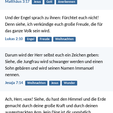
Matthäus 3:17
Jesus
Gott
Anerkennen
Und der Engel sprach zu ihnen: Fürchtet euch nicht!
Denn siehe, ich verkündige euch große Freude, die für
das ganze Volk sein wird.
Lukas 2:10
Engel
Freude
Weihnachten
Darum wird der Herr selbst euch ein Zeichen geben:
Siehe, die Jungfrau wird schwanger werden und einen
Sohn gebären und wird seinen Namen Immanuel
nennen.
Jesaja 7:14
Weihnachten
Jesus
Wunder
Ach, Herr,
! Siehe, du hast den Himmel und die Erde
HERR
gemacht durch deine große Kraft und durch deinen
ausgestreckten Arm, kein Ding ist dir unmöglich.