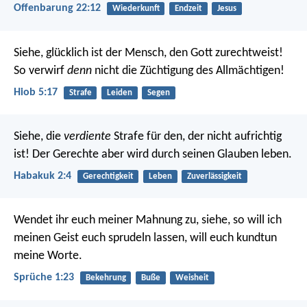
Offenbarung 22:12
Wiederkunft
Endzeit
Jesus
Siehe, glücklich ist der Mensch, den Gott zurechtweist!
So verwirf
denn
nicht die Züchtigung des Allmächtigen!
Hiob 5:17
Strafe
Leiden
Segen
Siehe, die
verdiente
Strafe für den, der nicht aufrichtig
ist!
Der Gerechte aber wird durch seinen Glauben leben.
Habakuk 2:4
Gerechtigkeit
Leben
Zuverlässigkeit
Wendet ihr euch meiner Mahnung zu, siehe,
so will ich
meinen Geist euch sprudeln lassen,
will euch kundtun
meine Worte.
Sprüche 1:23
Bekehrung
Buße
Weisheit