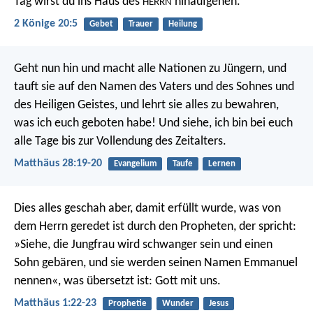
Tag wirst du ins Haus des
hinaufgehen.
HERRN
2 Könige 20:5
Gebet
Trauer
Heilung
Geht nun hin und macht alle Nationen zu Jüngern, und
tauft sie auf den Namen des Vaters und des Sohnes und
des Heiligen Geistes, und lehrt sie alles zu bewahren,
was ich euch geboten habe! Und siehe, ich bin bei euch
alle Tage bis zur Vollendung des Zeitalters.
Matthäus 28:19-20
Evangelium
Taufe
Lernen
Dies alles geschah aber, damit erfüllt wurde, was von
dem Herrn geredet ist durch den Propheten, der spricht:
»Siehe, die Jungfrau wird schwanger sein und einen
Sohn gebären, und sie werden seinen Namen Emmanuel
nennen«, was übersetzt ist: Gott mit uns.
Matthäus 1:22-23
Prophetie
Wunder
Jesus