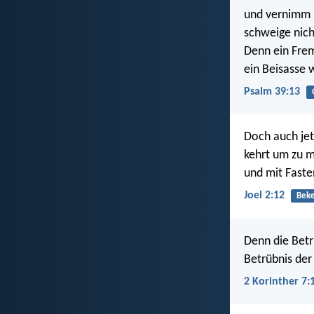
und vernimm 
schweige nich
Denn ein Fremd
ein Beisasse 
Psalm 39:13
Doch auch jet
kehrt um zu 
und mit Faste
Joel 2:12
Bek
Denn die Bet
Betrübnis der
2 Korinther 7: