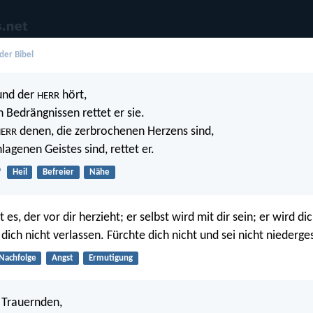
der Bibel
 und der
hört,
HERR
n Bedrängnissen rettet er sie.
denen, die zerbrochenen Herzens sind,
ERR
lagenen Geistes sind, rettet er.
9
Heil
Befreier
Nähe
ist es, der vor dir herzieht; er selbst wird mit dir sein; er wird di
dich nicht verlassen. Fürchte dich nicht und sei nicht niederg
Nachfolge
Angst
Ermutigung
e Trauernden,