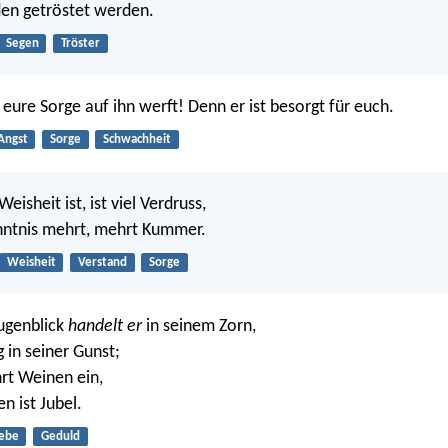
den getröstet werden.
Segen
Tröster
 eure Sorge auf ihn werft! Denn er ist besorgt für euch.
Angst
Sorge
Schwachheit
eisheit ist, ist viel Verdruss,
nntnis mehrt, mehrt Kummer.
Weisheit
Verstand
Sorge
ugenblick
handelt er
in seinem Zorn,
 in seiner Gunst;
rt Weinen ein,
 ist Jubel.
iebe
Geduld