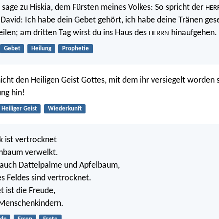
sage zu Hiskia, dem Fürsten meines Volkes: So spricht der
HER
 David: Ich habe dein Gebet gehört, ich habe deine Tränen ges
heilen; am dritten Tag wirst du ins Haus des
hinaufgehen.
HERRN
Gebet
Heilung
Prophetie
icht den Heiligen Geist Gottes, mit dem ihr versiegelt worden 
ung hin!
Heiliger Geist
Wiederkunft
 ist vertrocknet
enbaum verwelkt.
auch Dattelpalme und Apfelbaum,
s Feldes sind vertrocknet.
t ist die Freude,
Menschenkindern.