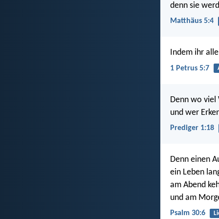
denn sie wer
Matthäus 5:4
Indem ihr alle
1 Petrus 5:7
Denn wo viel W
und wer Erke
Prediger 1:18
Denn einen A
ein Leben lang
am Abend keh
und am Morgen
Psalm 30:6
L