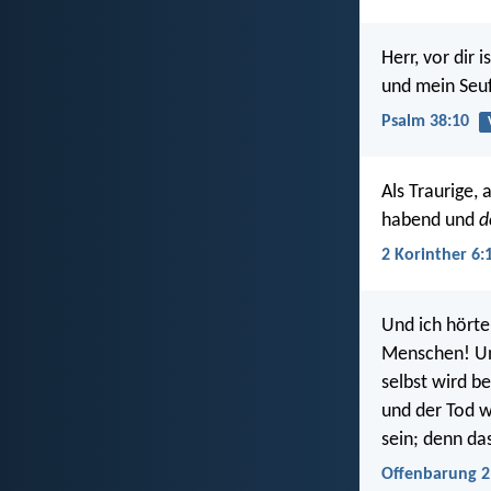
Herr, vor dir 
und mein Seuf
Psalm 38:10
Als Traurige, 
habend und
d
2 Korinther 6:
Und ich hörte
Menschen! Und
selbst wird b
und der Tod w
sein; denn das
Offenbarung 2