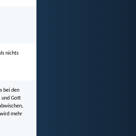
ls nichts
s bei den
, und Gott
 abwischen,
 wird mehr