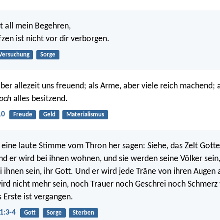
ist all mein Begehren,
zen ist nicht vor dir verborgen.
Versuchung
Sorge
aber allezeit uns freuend; als Arme, aber viele reich machend; a
och
alles besitzend.
10
Freude
Geld
Materialismus
 eine laute Stimme vom Thron her sagen: Siehe, das Zelt Gotte
 er wird bei ihnen wohnen, und sie werden seine Völker sein
ei ihnen sein, ihr Gott. Und er wird jede Träne von ihren Augen
ird nicht mehr sein, noch Trauer noch Geschrei noch Schmerz
 Erste ist vergangen.
1:3-4
Gott
Sorge
Sterben