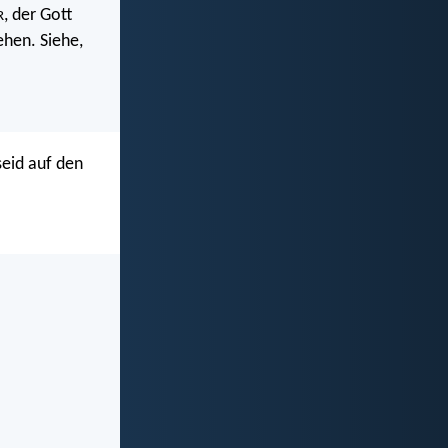
, der Gott
R
ehen. Siehe,
seid auf den