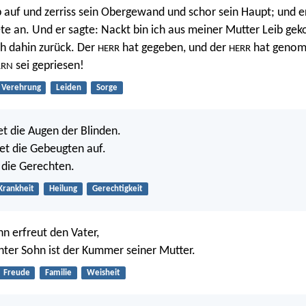
 auf und zerriss sein Obergewand und schor sein Haupt; und er 
te an. Und er sagte: Nackt bin ich aus meiner Mutter Leib g
ch dahin zurück. Der
hat gegeben, und der
hat genom
HERR
HERR
sei gepriesen!
RRN
Verehrung
Leiden
Sorge
t die Augen der Blinden.
et die Gebeugten auf.
 die Gerechten.
Krankheit
Heilung
Gerechtigkeit
hn erfreut den Vater,
chter Sohn ist der Kummer seiner Mutter.
Freude
Familie
Weisheit