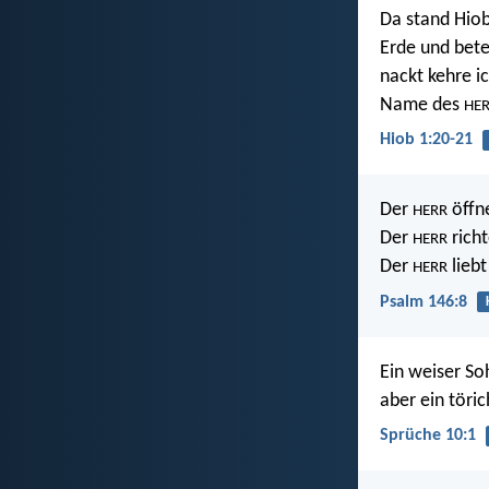
Da stand Hiob
Erde und bete
nackt kehre i
Name des
HE
Hiob 1:20-21
Der
öffne
HERR
Der
richt
HERR
Der
liebt
HERR
Psalm 146:8
Ein weiser So
aber ein töri
Sprüche 10:1