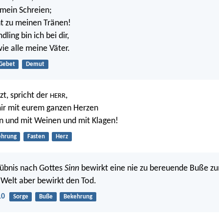
mein Schreien;
t zu meinen Tränen!
ling bin ich bei dir,
wie alle meine Väter.
Gebet
Demut
zt, spricht der
,
HERR
mir mit eurem ganzen Herzen
n und mit Weinen und mit Klagen!
ehrung
Fasten
Herz
rübnis nach Gottes
Sinn
bewirkt eine nie zu bereuende Buße zum
 Welt aber bewirkt den Tod.
10
Sorge
Buße
Bekehrung