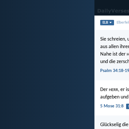
ELB
Elberfel
Sie schreien,
aus allen ihre
Nahe ist der
H
und die zersch
Psalm 34:18-1
Der
, er 
HERR
aufgeben und 
5 Mose 31:8
Glückselig di