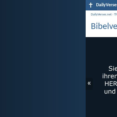
DailyVerse
DailyVerses.net
›
T
Bibelve
«