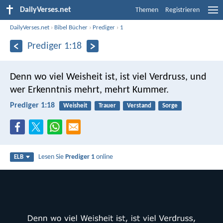
DailyVerses.net
Themen
Registrieren
DailyVerses.net
›
Bibel Bücher
›
Prediger
›
1
Prediger 1:18
Denn wo viel Weisheit ist, ist viel Verdruss,
und
wer Erkenntnis mehrt, mehrt Kummer.
Prediger 1:18
Weisheit
Trauer
Verstand
Sorge
Lesen Sie
Prediger 1
online
ELB