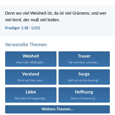
Denn wo viel Weisheit ist, da ist viel Grämens;
und wer
viel lernt, der muß viel leiden.
Prediger 1:18 - LU12
Verwandte Themen
Weisheit
Trauer
Denn der HERR gibt...
Sie schreien, und der...
Verstand
Sorge
Sinnt auf das, was...
Seid um nichts besorgt...
Liebe
Hoffnung
Die Liebe ist langmütig...
Denn ich kenne ja...
Weitere Themen...