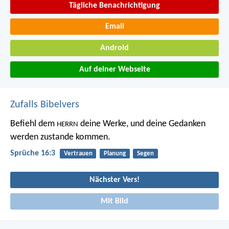
Tägliche Benachrichtigung
Email
Android
Auf deiner Webseite
Zufalls Bibelvers
Befiehl dem
deine Werke,
und deine Gedanken
HERRN
werden zustande kommen.
Sprüche 16:3
Vertrauen
Planung
Segen
Nächster Vers!
Mit Bild