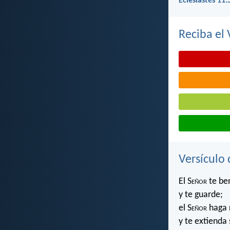
Eclesiastés 11:
Reciba el 
Versículo 
El S
eñor
te be
y te guarde;
el S
eñor
haga r
y te extienda