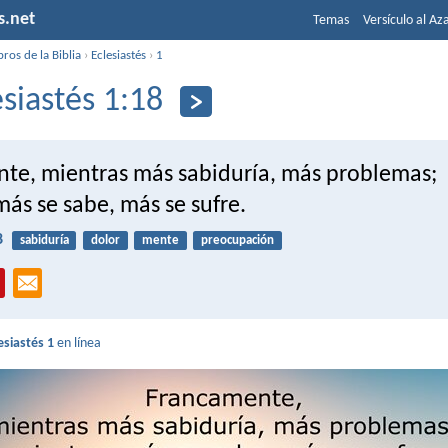
s.net
Temas
Versículo al Az
bros de la Biblia
›
Eclesiastés
›
1
esiastés 1:18
te, mientras más sabiduría, más problemas;
ás se sabe, más se sufre.
8
sabiduría
dolor
mente
preocupación
esiastés 1
en línea