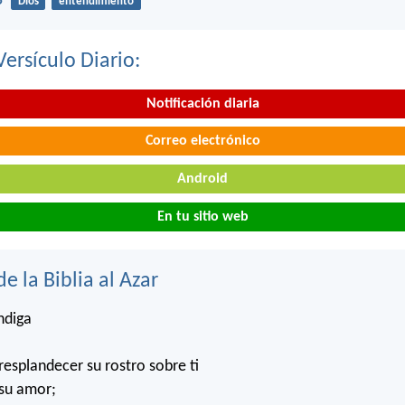
5
Dios
entendimiento
Versículo Diario:
Notificación diaria
Correo electrónico
Android
En tu sitio web
de la Biblia al Azar
ndiga
esplandecer su rostro sobre ti
 su amor;