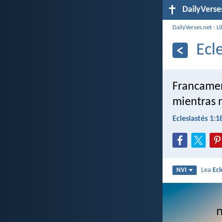
DailyVerse
DailyVerses.net
›
Li
Ecl
Francamen
mientras m
Eclesiastés 1:1
Lea
Ecl
NVI