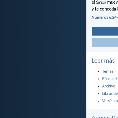
el S
eñor
mueva 
y te conceda 
Números 6:24-
Leer más
Temas
Búsqued
Archivo
Libros de
Versícul