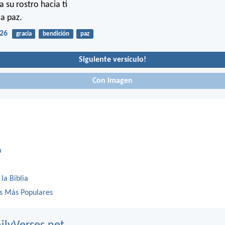
su rostro hacia ti
la paz.
26
gracia
bendición
paz
Siguiente versículo!
Con imagen
a
 la Biblia
os Más Populares