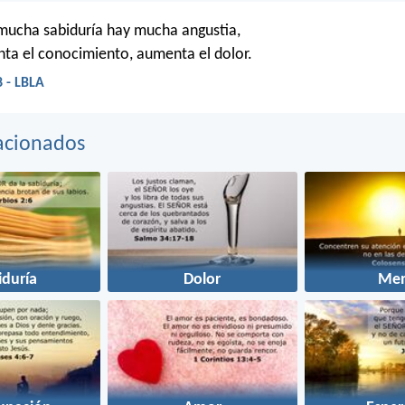
mucha sabiduría hay mucha angustia,
ta el conocimiento, aumenta el dolor.
8 - LBLA
acionados
iduría
Dolor
Men