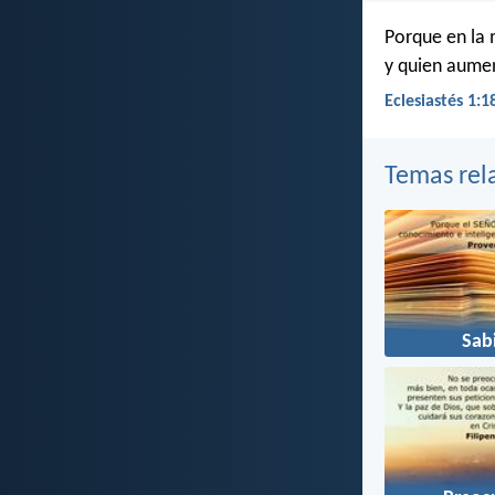
Porque en la 
y quien aumen
Eclesiastés 1:1
Temas rel
Sab