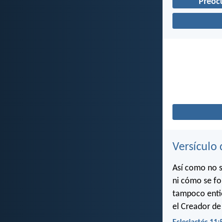
Preoc
Versículo 
Así como no s
ni cómo se fo
tampoco entie
el Creador de