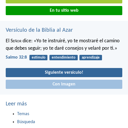
En tu sitio web
Versículo de la Biblia al Azar
El S
eñor
dice:
«Yo te instruiré,
yo te mostraré el camino
que debes seguir;
yo te daré consejos y velaré por ti.»
Salmo 32:8
estímulo
entendimiento
aprendizaje
Siguiente versículo!
Con imagen
Leer más
Temas
Búsqueda