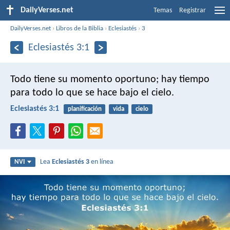
DailyVerses.net
Temas
Registrar
DailyVerses.net
›
Libros de la Biblia
›
Eclesiastés
›
3
Eclesiastés 3:1
Todo tiene su momento oportuno;
hay tiempo
para todo lo que se hace bajo el cielo.
Eclesiastés 3:1
planificación
vida
cielo
Lea
Eclesiastés 3
en línea
NVI