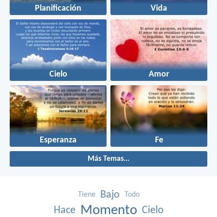
Planificación
Vida
Cielo
Amor
Esperanza
Fe
Más Temas...
Bajo
Tiene
Todo
Momento
Hace
Cielo