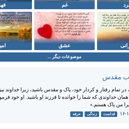
رد
غم
فهم
انی
عشق
امی
موضوعات دیگر ...
تاب مقدس
ر تمام رفتار و كردار خود، پاک و مقدس باشيد، زيرا خداوند نيز
ن خداوندی كه شما را خوانده تا فرزند او باشيد. او خود فرم
يرا من پاک هستم.»
قداست
زندگی
حرفه