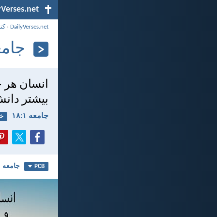
yVerses.net
DailyVerses.net
›
کت
جامعه ۱
انسان هر چ
بيشتر دانش
جامعه ۱:‏۱۸
خر
جامعه ۱
PCB