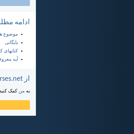
ادامه مطل
موضوع ها
بایگانی
کتابهای 
آیه معرو
از DailyVerses.net پشتیبانی کنید
به
من
کمک کنید ت