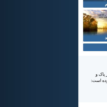
د
 پاک و
وده است: