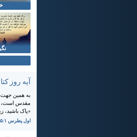
خ
نگر
آیه روز ک
به همين جهت، د
مقدس است، هما
«پاک باشيد، ز
اول پطرس ۱:‏۱۵-‏۱۶