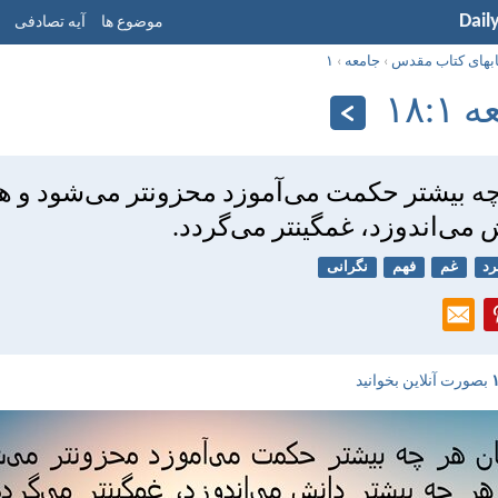
Dail
موضوع ها
آیه تصادفی
ابهای کتاب مقدس
›
جامعه
›
۱
:‏۱۸
ه بيشتر حكمت می‌آموزد محزونتر می‌شود و ه
 می‌اندوزد، غمگينتر می‌گردد.
د
غم
فهم
نگرانی
بصورت آنلاین بخوانید