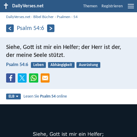
DailyVerses.net
Themen
Registrieren
DailyVerses.net
›
Bibel Bücher
›
Psalmen
›
54
Psalm 54:6
Siehe, Gott ist mir ein Helfer;
der Herr ist der,
der meine Seele stützt.
Psalm 54:6
Leben
Abhängigkeit
Ausrüstung
Lesen Sie
Psalm 54
online
ELB