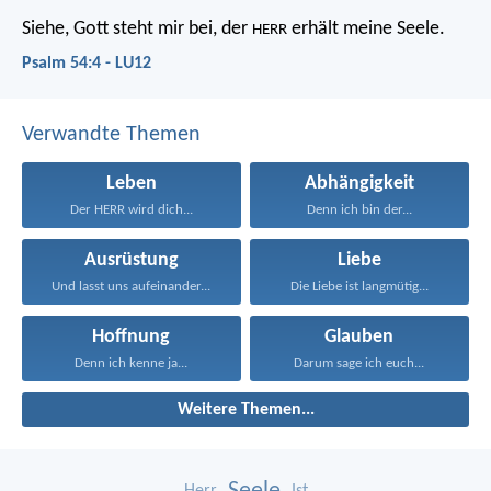
Siehe, Gott steht mir bei,
der
erhält meine Seele.
HERR
Psalm 54:4 - LU12
Verwandte Themen
Leben
Abhängigkeit
Der HERR wird dich...
Denn ich bin der...
Ausrüstung
Liebe
Und lasst uns aufeinander...
Die Liebe ist langmütig...
Hoffnung
Glauben
Denn ich kenne ja...
Darum sage ich euch...
Weitere Themen...