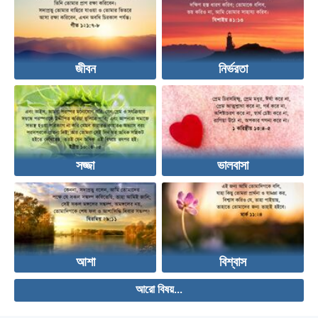
জীবন
নির্ভরতা
সজ্জা
ভালবাসা
আশা
বিশ্বাস
আরো বিষয়...