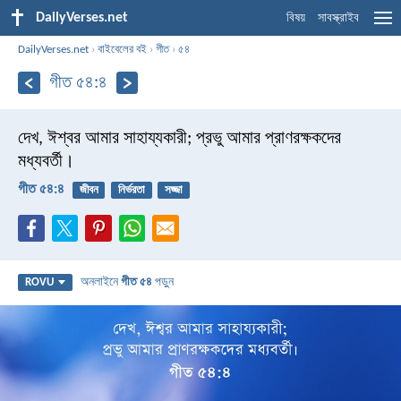
DailyVerses.net
বিষয়
সাবস্ক্রাইব
DailyVerses.net
›
বাইবেলের বই
›
গীত
›
৫৪
গীত ৫৪:৪
দেখ, ঈশ্বর আমার সাহায্যকারী;
প্রভু আমার প্রাণরক্ষকদের
মধ্যবর্তী।
গীত ৫৪:৪
জীবন
নির্ভরতা
সজ্জা
অনলাইনে
গীত ৫৪
পড়ুন
ROVU