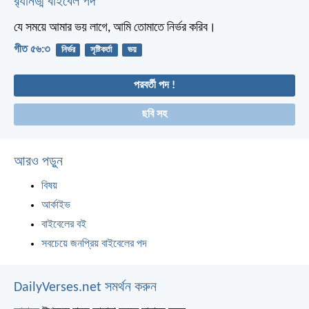
র‌্যানড্ম বাইবেল পদ
যে সময়ে আমার ভয় লাগে,
আমি তোমাতে নির্ভর করিব।
গীত ৫৬:৩
নির্ভর
সৃষ্টিকর্তা
ভয়
পরবর্তী পদ !
ছবি সহ
আরও পড়ুন
বিষয়
আর্কাইভ
বাইবেলের বই
সবচেয়ে জনপ্রিয় বাইবেলের পদ
DailyVerses.net সমর্থন করুন