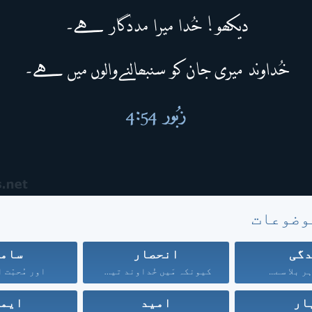
وضوعات
گی
انحصار
سام
 بلا سے...
کیونکہ مَیں خُداوند تیرا...
اور مُحبّت ا
ار
امید
ایم