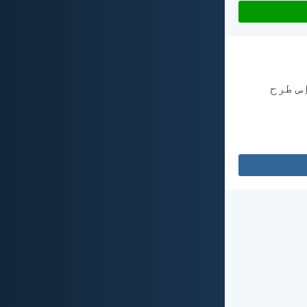
ِس طرح