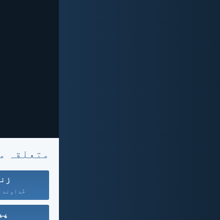
متعلقہ م
زند
خُداوند ہر
پی