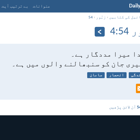
Dail
عنوانات
بے ترتیب آیت
ئبل کی کتابیں
›
زبُور
›
54
5:‏4
دا میرا مددگار ہے۔
یری جان کو سنبھالنے والوں میں ہے۔
دگی
انحصار
سامان
آن لائن پڑھیں