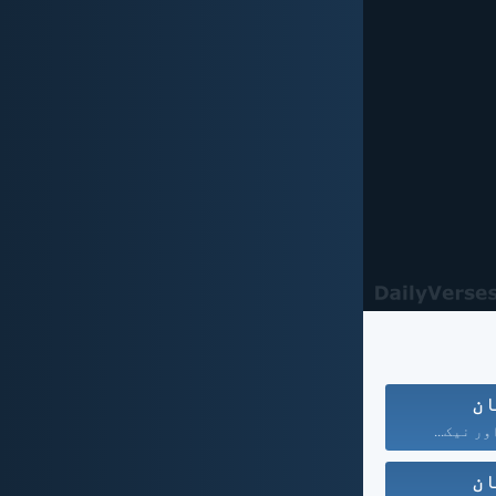
ان
ور نیک...
ان