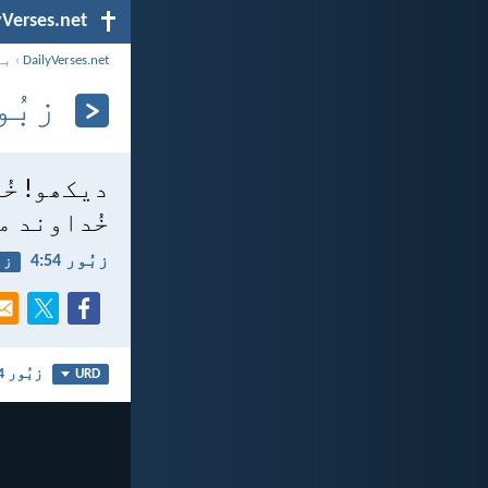
yVerses.net
DailyVerses.net
›
با
زبُور 4
دیکھو! خُ
خُداوند م
زبُور 54:‏4
زن
زبُور 54
URD