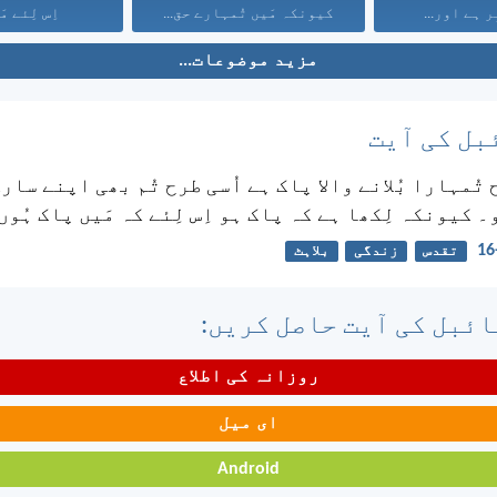
ر ہے اور...
کیونکہ مَیں تُمہارے حق...
اِس لِئے مَی
مزید موضوعات...
بل کی آیت
 تُمہارا بُلانے والا پاک ہے اُسی طرح تُم بھی اپنے سار
 کیونکہ لِکھا ہے کہ پاک ہو اِس لِئے کہ مَیں پاک ہُوں
تقدس
زندگی
بلاہٹ
ئبل کی آیت حاصل کریں:
روزانہ کی اطلاع
ای میل
Android