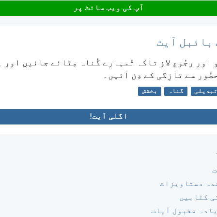
آپ کی ویب سائٹ پر
 بائبل آیت
 اور رجُوع لاؤ تاکہ تُمہارے گُناہ مِٹائے جائیں اور ا
ضُور سے تازِگی کے دِن آئیں۔
بدیلی
گناہ
بخشش
اگلی آیت!
ت
دہ دستاویزات
ی کتابیں
یادہ مقبول آیات