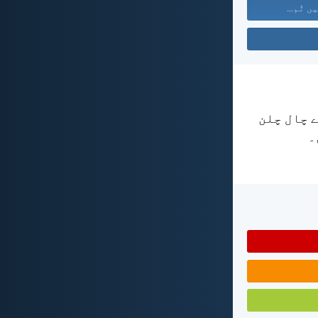
ں تُم...
ے چال چلن
۔