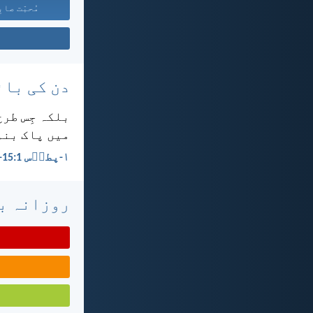
مُحبّت صابِ
دن کی بائ
بلکہ جِس طرح
میں پاک بنو۔
۱-پطرؔس 1:‏15-‏16
روزانہ با