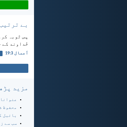
بے ترتیب
پس تَوبہ کرو
خُداوند کے ح
اَعمال 3:‏19
ت
مزید پڑھ
عنوانا
محفوظ ش
بائبل ک
سب سے ز