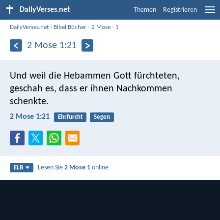
DailyVerses.net
Themen
Registrieren
DailyVerses.net
›
Bibel Bücher
›
2 Mose
›
1
2 Mose 1:21
Und weil die Hebammen Gott fürchteten,
geschah es, dass er ihnen Nachkommen
schenkte.
2 Mose 1:21
Ehrfurcht
Segen
Lesen Sie
2 Mose 1
online
ELB