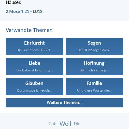
Häuser.
2 Mose 1:21 - LU12
Verwandte Themen
Ehrfurcht
Segen
Die Furcht des HERRN...
Der HERR segne dich...
Liebe
Hoffnung
Die Liebe ist langmütig...
Denn ich kenne ja...
Glauben
Familie
Darum sage ich euch...
Und diese Worte, die...
Weitere Themen...
Weil
Gott
Die