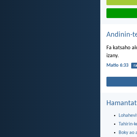
Andinin-t
Fa katsaho al
izany.
Matio 6:33
ra
Hamantat
Lohahevi
Tahirin-k
Boky ao 