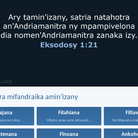
ra mifandraika amin'izany
ajana
Fitahiana
Fitia
ana ny ratsy...
Hitahy anao anie Jehovah...
Ny fitiavana mah
ntenana
Finoana
Ankoh