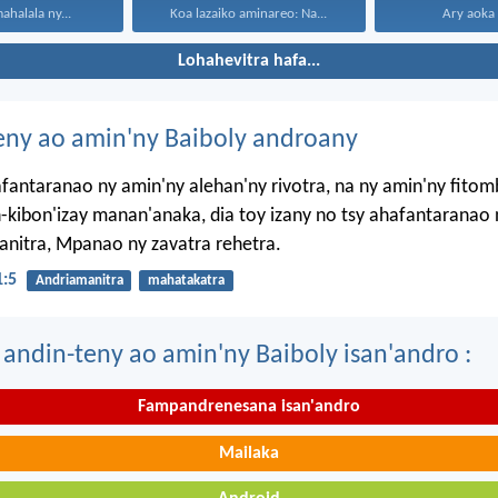
ahalala ny...
Koa lazaiko aminareo: Na...
Ary aoka 
Lohahevitra hafa...
eny ao amin'ny Baiboly androany
afantaranao ny amin'ny alehan'ny rivotra, na ny amin'ny fito
-kibon'izay manan'anaka, dia toy izany no tsy ahafantaranao 
nitra, Mpanao ny zavatra rehetra.
1:5
Andriamanitra
mahatakatra
 andin-teny ao amin'ny Baiboly isan'andro :
Fampandrenesana isan'andro
Mailaka