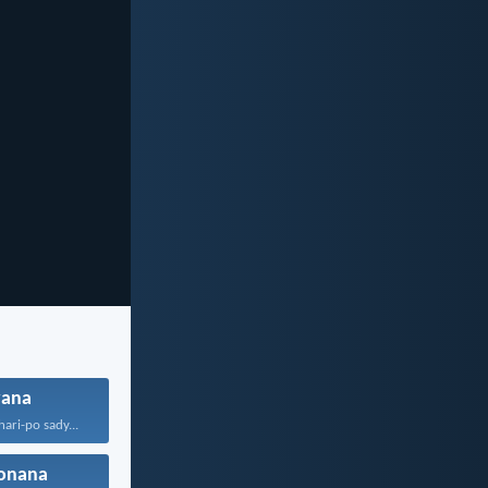
vana
ari-po sady...
onana