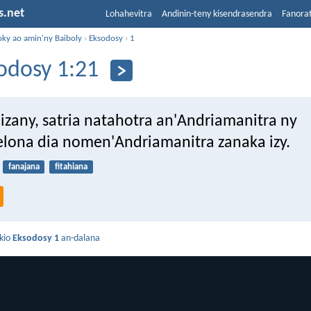
s.net
Lohahevitra
Andinin-teny kisendrasendra
Fanora
oky ao amin'ny Baiboly
›
Eksodosy
›
1
odosy 1:21
izany, satria natahotra an'Andriamanitra ny
ona dia nomen'Andriamanitra zanaka izy.
fanajana
fitahiana
kio
Eksodosy 1
an-dalana