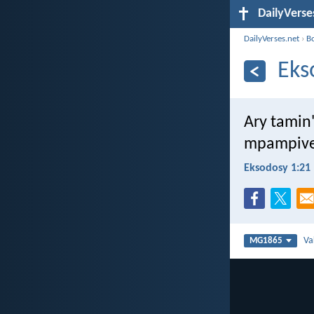
DailyVerse
DailyVerses.net
›
B
Eks
Ary tamin'
mpampivel
Eksodosy 1:21
Va
MG1865