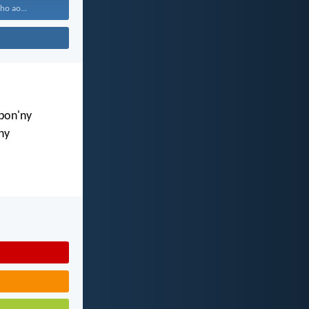
ho ao...
mbon'ny
ny