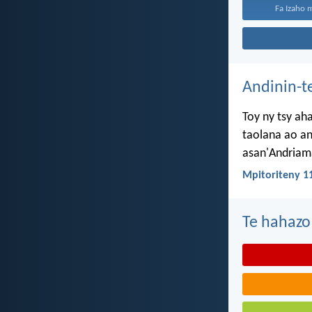
Fa Izaho m
Andinin-t
Toy ny tsy ah
taolana ao an
asan'Andriama
Mpitoriteny 1
Te hahazo