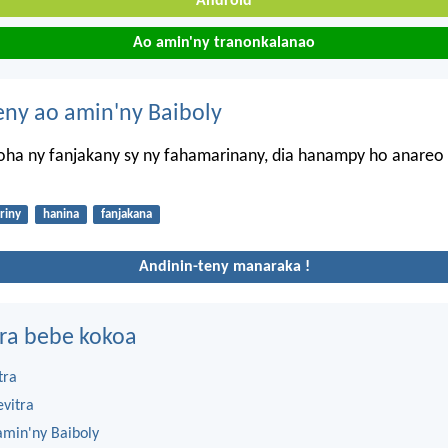
Android
Ao amin'ny tranonkalanao
eny ao amin'ny Baiboly
oha ny fanjakany sy ny fahamarinany, dia hanampy ho anareo 
riny
hanina
fanjakana
Andinin-teny manaraka !
ra bebe kokoa
tra
evitra
amin'ny Baiboly