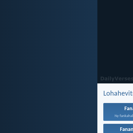
Lohahevit
Fan
Ny fankahal
Fana