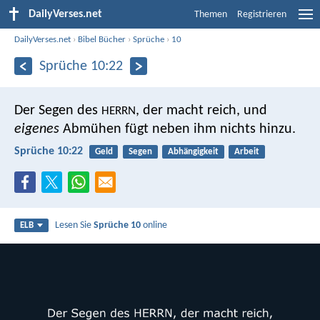
DailyVerses.net
Themen
Registrieren
DailyVerses.net
›
Bibel Bücher
›
Sprüche
›
10
Sprüche 10:22
Der Segen des
, der macht reich,
und
HERRN
eigenes
Abmühen fügt neben ihm nichts hinzu.
Sprüche 10:22
Geld
Segen
Abhängigkeit
Arbeit
Lesen Sie
Sprüche 10
online
ELB