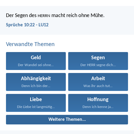
Der Segen des
macht reich ohne Mühe.
HERRN
Sprüche 10:22 - LU12
Verwandte Themen
Geld
Segen
Der Wandel sei ohne...
Der HERR segne dich...
Abhängigkeit
Arbeit
Denn ich bin der...
Was ihr auch tut...
Liebe
Hoffnung
Die Liebe ist langmütig...
Denn ich kenne ja...
Weitere Themen...