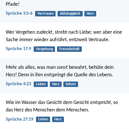
Pfade!
Sprüche 3:5-6
Vertrauen
Abhängigkeit
Herz
Wer Vergehen zudeckt, strebt nach Liebe;
wer aber eine
Sache
immer wieder
aufrührt, entzweit Vertraute.
Sprüche 17:9
Vergebung
Freundschaft
Mehr als alles, was man
sonst
bewahrt, behüte dein
Herz!
Denn in ihm
entspringt
die Quelle des Lebens.
Sprüche 4:23
Leben
Herz
Schutz
Wie im Wasser das Gesicht dem Gesicht
entspricht
,
so
das Herz des Menschen dem Menschen.
Sprüche 27:19
Leben
Herz