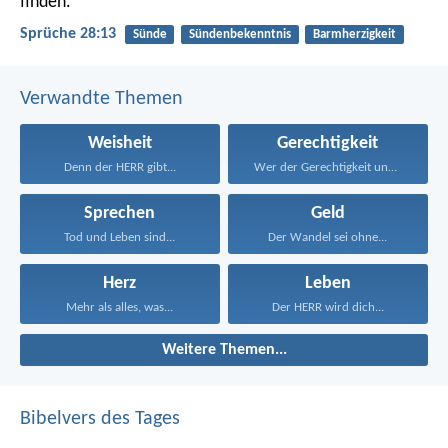
finden.
Sprüche 28:13
Sünde
Sündenbekenntnis
Barmherzigkeit
Verwandte Themen
Weisheit
Gerechtigkeit
Denn der HERR gibt...
Wer der Gerechtigkeit und...
Sprechen
Geld
Tod und Leben sind...
Der Wandel sei ohne...
Herz
Leben
Mehr als alles, was...
Der HERR wird dich...
Weitere Themen...
Bibelvers des Tages