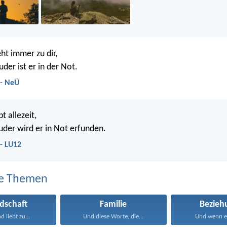
ht immer zu dir,
der ist er in der Not.
 - NeÜ
t allezeit,
ruder wird er in Not erfunden.
- LU12
e Themen
dschaft
Familie
Bezieh
d liebt zu...
Und diese Worte, die...
Und wenn ei