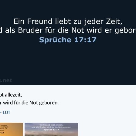
t allezeit,
r wird für die Not geboren.
- LUT