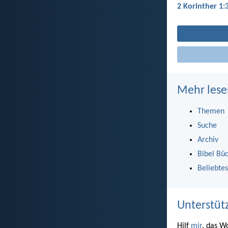
2 Korinther 1:
Mehr lese
Themen
Suche
Archiv
Bibel Bü
Beliebtes
Unterstüt
Hilf
mir
, das W