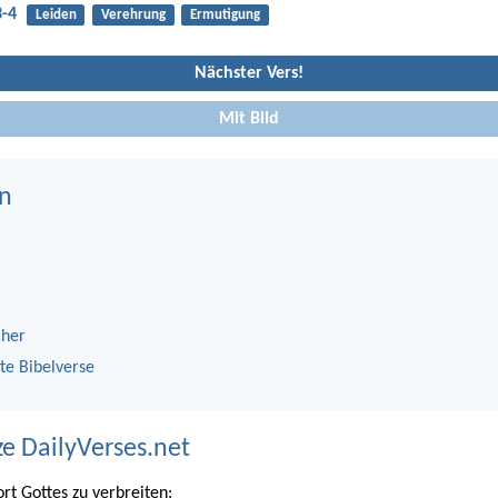
3-4
Leiden
Verehrung
Ermutigung
Nächster Vers!
Mit Bild
n
cher
te Bibelverse
ze DailyVerses.net
ort Gottes zu verbreiten: