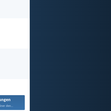
ungen
ner den...