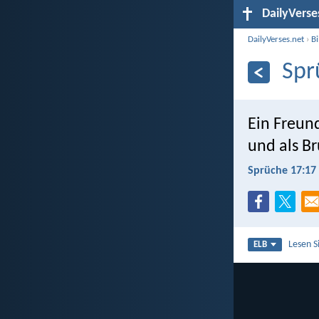
DailyVerse
DailyVerses.net
›
B
Spr
Ein Freund
und als Br
Sprüche 17:17
Lesen S
ELB