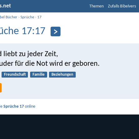
s.net
Themen
Zufalls Bibelvers
ibel Bücher
›
Sprüche
›
17
üche 17:17
 liebt zu jeder Zeit,
uder für die Not wird er geboren.
Freundschaft
Familie
Beziehungen
ie
Sprüche 17
online