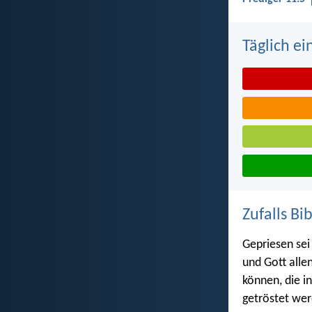
Täglich ei
Zufalls Bi
Gepriesen sei
und Gott allen
können, die in
getröstet we