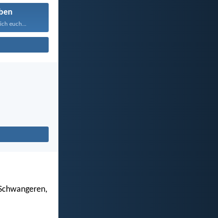
ben
ich euch...
 Schwangeren,