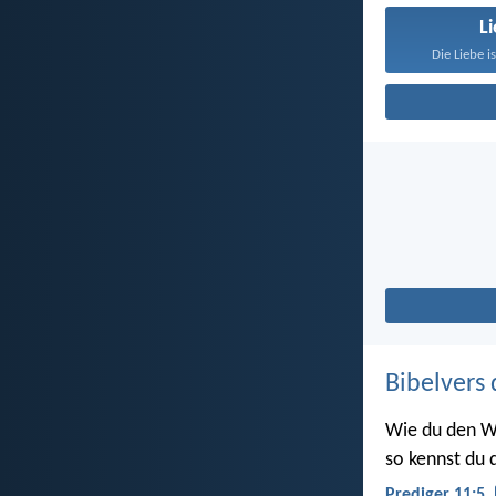
L
Die Liebe i
Bibelvers 
Wie du den W
so kennst du d
Prediger 11:5