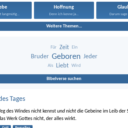
iebe
Hoffnung
Glau
st langmütig...
Denn ich kenne ja...
Darum sage 
Weitere Themen...
Zeit
Für
Ein
Geboren
Bruder
Jeder
Liebt
Als
Wird
Bibelverse suchen
des Tages
eg des Windes nicht kennst
und nicht
die Gebeine im Leib der
as Werk Gottes nicht, der alles wirkt.
Gott
Begreifen