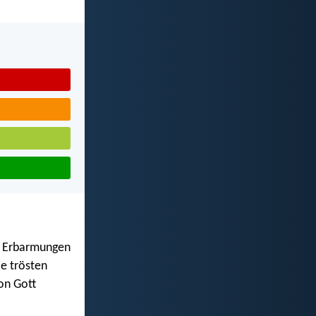
er Erbarmungen
ie trösten
von Gott