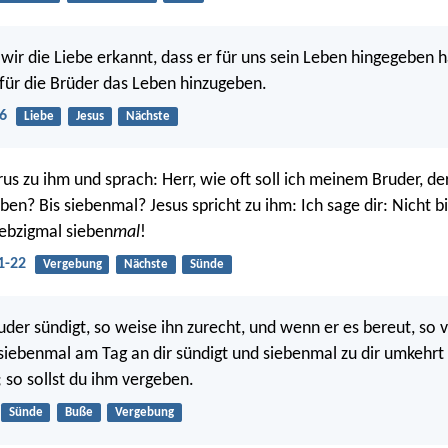
wir die Liebe erkannt, dass er für uns sein Leben hingegeben h
, für die Brüder das Leben hinzugeben.
6
Liebe
Jesus
Nächste
rus zu ihm und sprach: Herr, wie oft soll ich meinem Bruder, d
ben? Bis siebenmal? Jesus spricht zu ihm: Ich sage dir: Nicht b
iebzigmal sieben
mal
!
1-22
Vergebung
Nächste
Sünde
der sündigt, so weise ihn zurecht, und wenn er es bereut, so v
iebenmal am Tag an dir sündigt und siebenmal zu dir umkehrt 
; so sollst du ihm vergeben.
Sünde
Buße
Vergebung