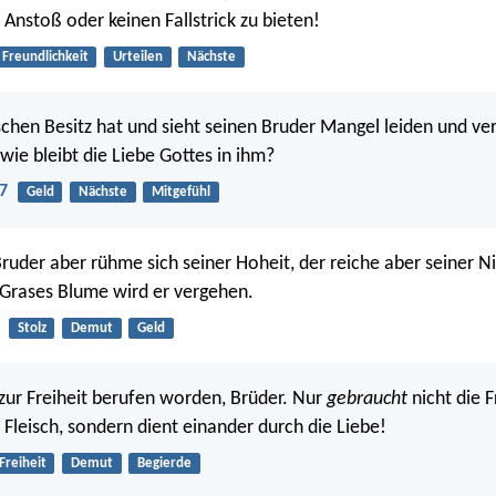
 Anstoß oder keinen Fallstrick zu bieten!
Freundlichkeit
Urteilen
Nächste
schen Besitz hat und sieht seinen Bruder Mangel leiden und ver
wie bleibt die Liebe Gottes in ihm?
7
Geld
Nächste
Mitgefühl
Bruder aber rühme sich seiner Hoheit, der reiche aber seiner Ni
Grases Blume wird er vergehen.
Stolz
Demut
Geld
 zur Freiheit berufen worden, Brüder. Nur
gebraucht
nicht die F
 Fleisch, sondern dient einander durch die Liebe!
Freiheit
Demut
Begierde