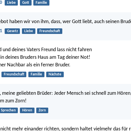
0
Liebe
Gott
Familie
bot haben wir von ihm, dass, wer Gott liebt, auch seinen Brude
1
Gesetz
Liebe
Freundschaft
 und deines Vaters Freund lass nicht fahren
 in deines Bruders Haus am Tag deiner Not!
her Nachbar als ein ferner Bruder.
Freundschaft
Familie
Nächste
, meine geliebten Brüder: Jeder Mensch sei schnell zum Höre
am zum Zorn!
Sprechen
Hören
Zorn
 nicht mehr einander richten, sondern haltet vielmehr das für 