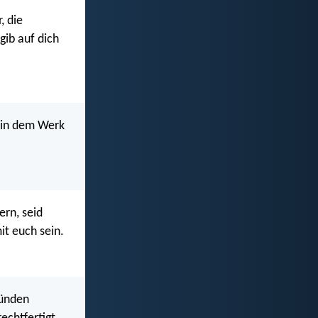
, die
gib auf dich
h in dem Werk
ern, seid
it euch sein.
Sünden