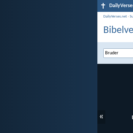
DailyVerse
DailyVerses.net
›
S
Bibelve
«