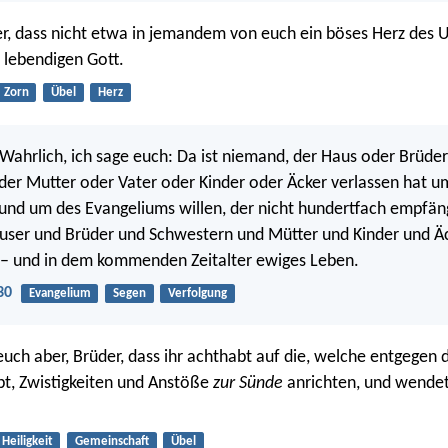
er, dass nicht etwa in jemandem von euch ein böses Herz des U
 lebendigen Gott.
Zorn
Übel
Herz
 Wahrlich, ich sage euch: Da ist niemand, der Haus oder Brüde
er Mutter oder Vater oder Kinder oder Äcker verlassen hat u
und um des Evangeliums willen, der nicht hundertfach empfängt
äuser und Brüder und Schwestern und Mütter und Kinder und Ä
 – und in dem kommenden Zeitalter ewiges Leben.
30
Evangelium
Segen
Verfolgung
uch aber, Brüder, dass ihr achthabt auf die, welche entgegen d
abt, Zwistigkeiten und Anstöße
zur Sünde
anrichten, und wende
Heiligkeit
Gemeinschaft
Übel