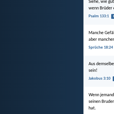
Siehe, wie gut
wenn Brüder 
Psalm 133:1
Manche Gefäh
aber mancher 
Sprüche 18:24
Aus demselben
sein!
Jakobus 3:10
Wenn jemand s
seinen Bruder 
hat.