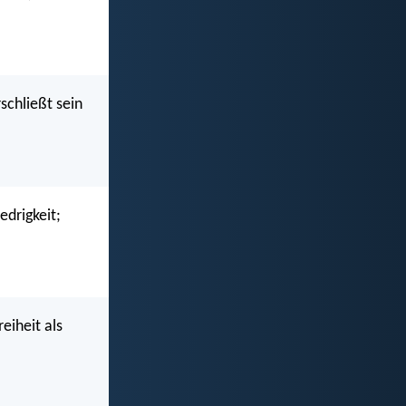
schließt sein
edrigkeit;
reiheit als