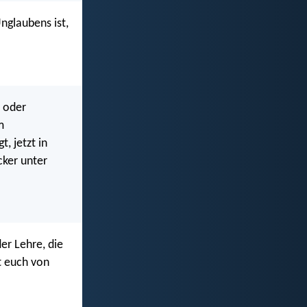
nglaubens ist,
r oder
m
, jetzt in
cker unter
er Lehre, die
t euch von