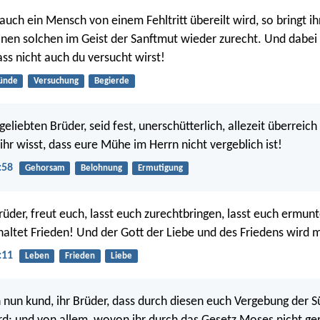
uch ein Mensch von einem Fehltritt übereilt wird, so bringt ihr
einen solchen im Geist der Sanftmut wieder zurecht. Und dabei 
ass nicht auch du versucht wirst!
ünde
Versuchung
Begierde
eliebten Brüder, seid fest, unerschütterlich, allezeit überreic
ihr wisst, dass eure Mühe im Herrn nicht vergeblich ist!
:58
Gehorsam
Belohnung
Ermutigung
rüder, freut euch, lasst euch zurechtbringen, lasst euch ermunt
 haltet Frieden! Und der Gott der Liebe und des Friedens wird m
:11
Leben
Frieden
Liebe
h nun kund, ihr Brüder, dass durch diesen euch Vergebung der 