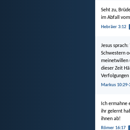
Seht zu, Brüd
im Abfall vom
Hebräer 3:12
Jesus sprach:
Schwestern od
meinetwillen 
dieser Zeit H
Verfolgungen
Markus 10:29-
Ich ermahne e
ihr gelernt h
ihnen ab!
Römer 16:17