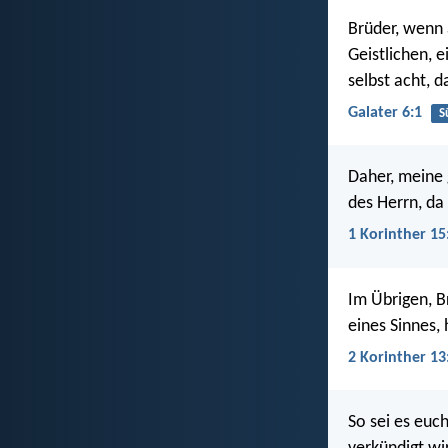
Brüder, wenn a
Geistlichen, 
selbst acht, d
Galater 6:1
S
Daher, meine g
des Herrn, da 
1 Korinther 15
Im Übrigen, B
eines Sinnes,
2 Korinther 13
So sei es euc