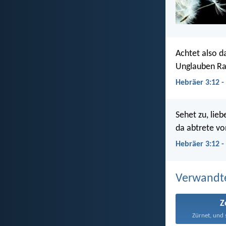
Achtet also d
Unglauben Ra
Hebräer 3:12 
Sehet zu, lie
da abtrete vo
Hebräer 3:12 -
Verwandt
Z
Zürnet, und 