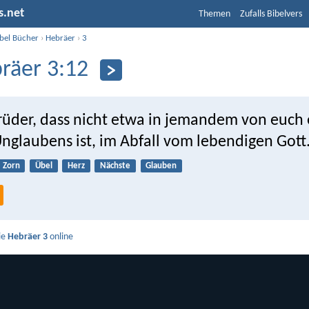
s.net
Themen
Zufalls Bibelvers
ibel Bücher
›
Hebräer
›
3
räer 3:12
Brüder, dass nicht etwa in jemandem von euch 
nglaubens ist, im Abfall vom lebendigen Gott
Zorn
Übel
Herz
Nächste
Glauben
ie
Hebräer 3
online