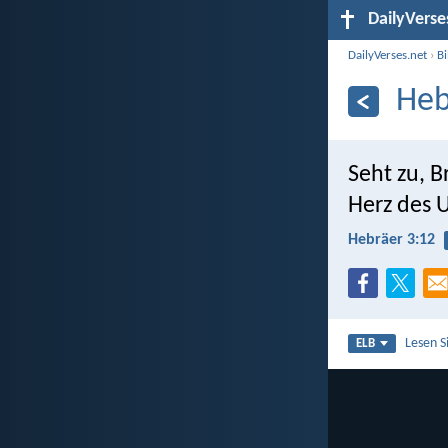
DailyVerse
DailyVerses.net
›
B
Heb
Seht zu, 
Herz des U
Hebräer 3:12
Lesen S
ELB