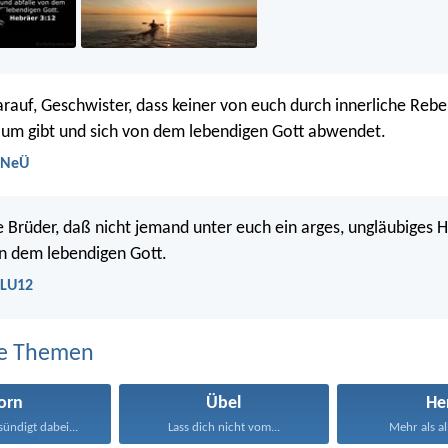
arauf, Geschwister, dass keiner von euch durch innerliche Reb
um gibt und sich von dem lebendigen Gott abwendet.
- NeÜ
be Brüder, daß nicht jemand unter euch ein arges, ungläubiges 
n dem lebendigen Gott.
 LU12
e Themen
orn
Übel
He
sündigt dabei...
Lass dich nicht vom...
Mehr als all