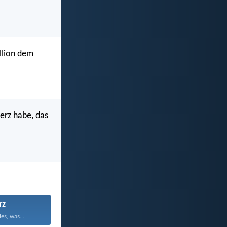
ellion dem
Herz habe, das
rz
es, was...