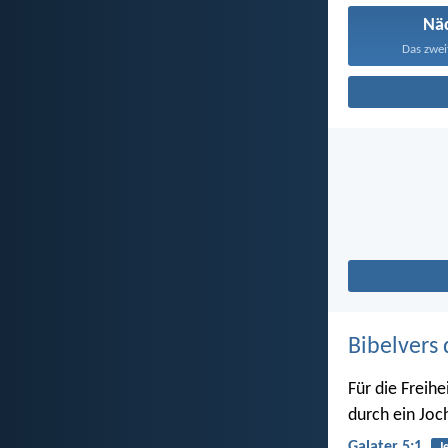
Nä
Das zweit
Bibelvers 
Für die Freihe
durch ein Joc
Galater 5:1
J