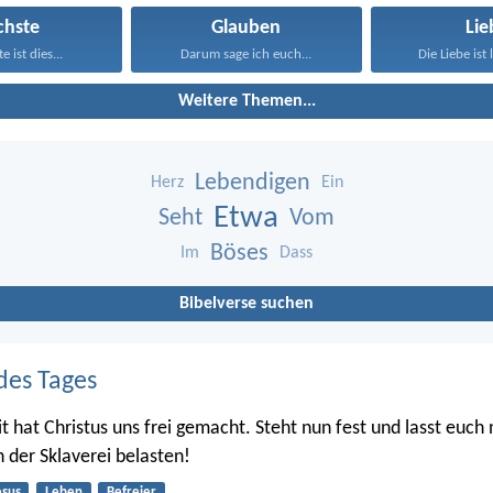
chste
Glauben
Lie
e ist dies...
Darum sage ich euch...
Die Liebe ist 
Weitere Themen...
Lebendigen
Herz
Ein
Etwa
Seht
Vom
Böses
Im
Dass
Bibelverse suchen
des Tages
it hat Christus uns frei gemacht. Steht nun fest und lasst euch
h der Sklaverei belasten!
esus
Leben
Befreier