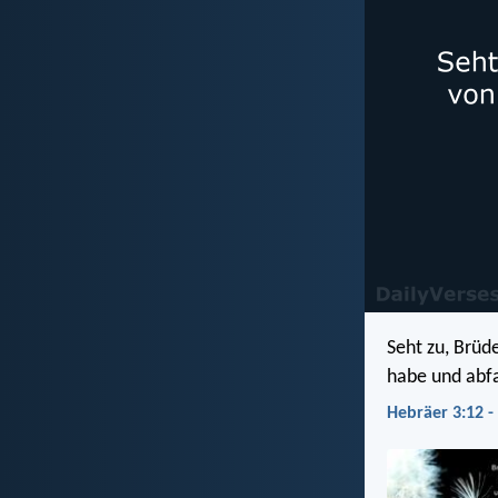
Seht zu, Brüd
habe und abfa
Hebräer 3:12 -