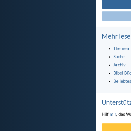
Mehr lese
Themen
Suche
Archiv
Bibel Bü
Beliebtes
Unterstüt
Hilf
mir
, das W