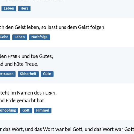
Leben
Herz
h den Geist leben, so lasst uns dem Geist folgen!
Geist
Leben
Nachfolge
 den
und tue Gutes;
HERRN
d und hüte Treue.
ertrauen
Sicherheit
Güte
 steht im Namen des
,
HERRN
nd Erde gemacht hat.
Schöpfung
Gott
Himmel
 das Wort, und das Wort war bei Gott, und das Wort war Gott