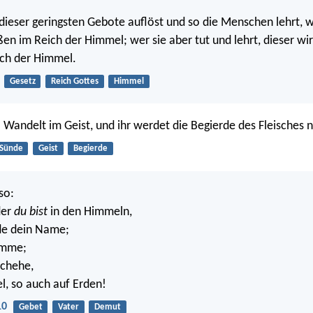
dieser geringsten Gebote auflöst und so die Menschen lehrt, w
ßen im Reich der Himmel; wer sie aber tut und lehrt, dieser wi
ich der Himmel.
Gesetz
Reich Gottes
Himmel
 Wandelt im Geist, und ihr werdet die Begierde des Fleisches ni
Sünde
Geist
Begierde
so:
der
du bist
in den Himmeln,
de dein Name;
omme;
schehe,
, so auch auf Erden!
10
Gebet
Vater
Demut