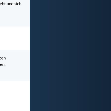
ebt und sich
lben
sen.