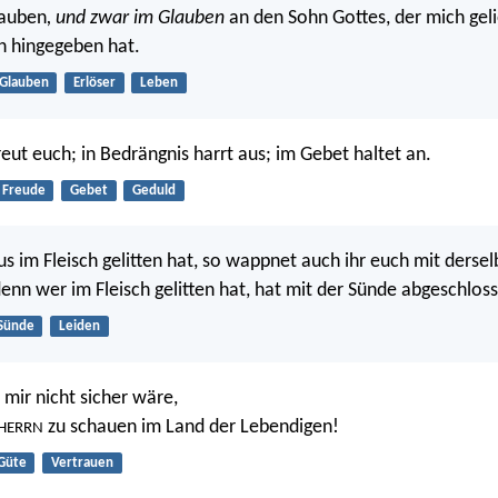
lauben
, und zwar im Glauben
an den Sohn Gottes, der mich geli
ch hingegeben hat.
Glauben
Erlöser
Leben
reut euch; in Bedrängnis harrt aus; im Gebet haltet an.
Freude
Gebet
Geduld
us im Fleisch gelitten hat, so wappnet auch ihr euch mit derse
enn wer im Fleisch gelitten hat, hat mit der Sünde abgeschlos
Sünde
Leiden
 mir nicht sicher wäre,
zu schauen im Land der Lebendigen!
HERRN
Güte
Vertrauen