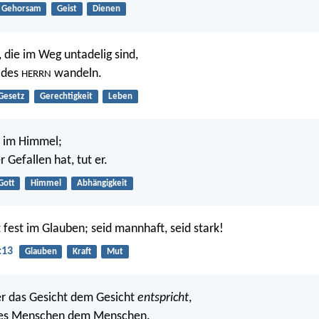
Gehorsam
Geist
Dienen
, die im Weg untadelig sind,
 des
wandeln.
HERRN
Gesetz
Gerechtigkeit
Leben
t im Himmel;
r Gefallen hat, tut er.
Gott
Himmel
Abhängigkeit
 fest im Glauben; seid mannhaft, seid stark!
:13
Glauben
Kraft
Mut
r das Gesicht dem Gesicht
entspricht
,
des Menschen dem Menschen.