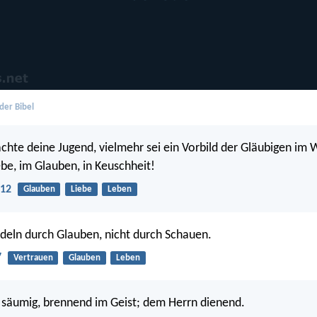
der Bibel
hte deine Jugend, vielmehr sei ein Vorbild der Gläubigen im 
ebe, im Glauben, in Keuschheit!
:12
Glauben
Liebe
Leben
eln durch Glauben, nicht durch Schauen.
7
Vertrauen
Glauben
Leben
t säumig, brennend im Geist; dem Herrn dienend.