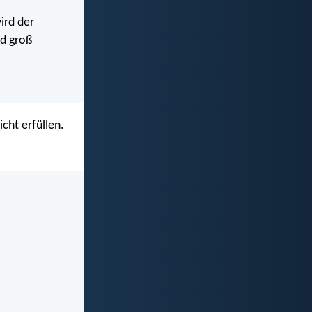
ird der
rd groß
cht erfüllen.