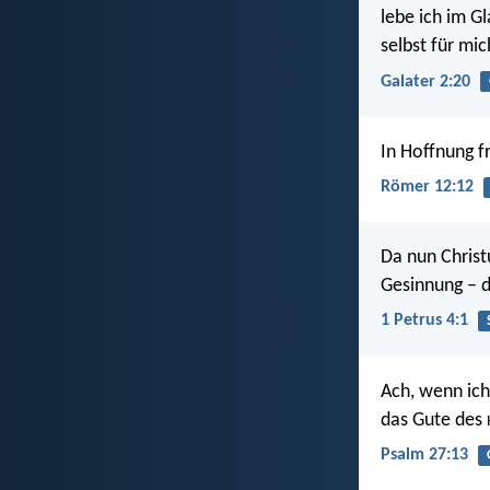
lebe ich im G
selbst für mi
Galater 2:20
In Hoffnung f
Römer 12:12
Da nun Christ
Gesinnung – d
1 Petrus 4:1
Ach, wenn ich
das Gute des
Psalm 27:13