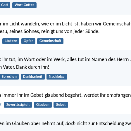
Gott
Wort Gottes
 im Licht wandeln, wie er im Licht ist, haben wir Gemeinschaf
esu, seines Sohnes, reinigt uns von jeder Sünde.
Läutern
Opfer
Gemeinschaft
s ihr tut, im Wort oder im Werk, alles tut im Namen des Herrn 
m Vater, Dank durch ihn!
Sprechen
Dankbarkeit
Nachfolge
s immer ihr im Gebet glaubend begehrt, werdet ihr empfangen
2
Zuverlässigkeit
Glauben
Gebet
n im Glauben aber nehmt auf,
doch
nicht zur Entscheidung zw