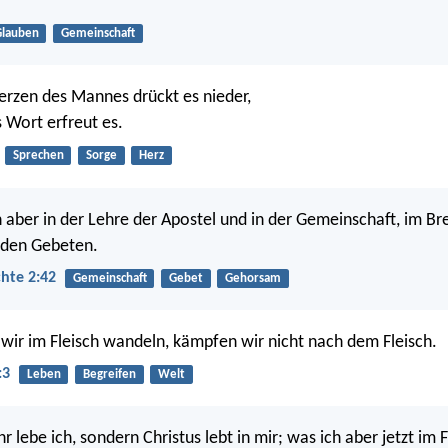
Glauben
Gemeinschaft
rzen des Mannes drückt es nieder,
s Wort erfreut es.
Sprechen
Sorge
Herz
n aber in der Lehre der Apostel und in der Gemeinschaft, im B
 den Gebeten.
hte 2:42
Gemeinschaft
Gebet
Gehorsam
ir im Fleisch wandeln, kämpfen wir nicht nach dem Fleisch.
:3
Leben
Begreifen
Welt
 lebe ich, sondern Christus lebt in mir; was ich aber jetzt im F