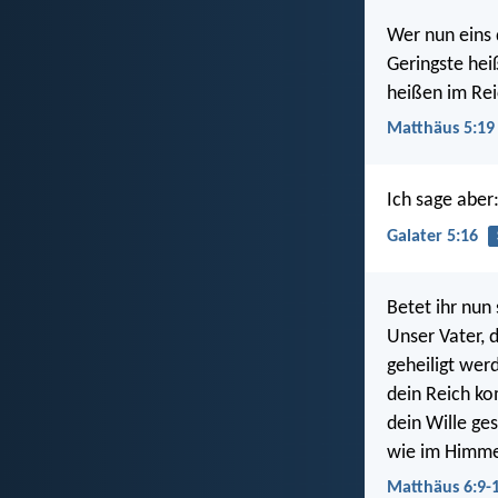
Wer nun eins 
Geringste hei
heißen im Re
Matthäus 5:19
Ich sage aber:
Galater 5:16
Betet ihr nun 
Unser Vater, 
geheiligt wer
dein Reich k
dein Wille ge
wie im Himmel
Matthäus 6:9-