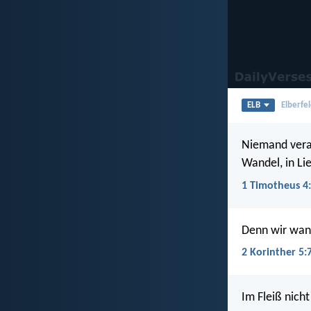
ELB
Elberfel
Niemand verac
Wandel, in Li
1 Timotheus 4
Denn wir wand
2 Korinther 5:
Im Fleiß nich