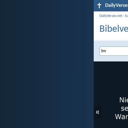
DailyVerse
DailyVerses.net
›
S
Bibelve
«