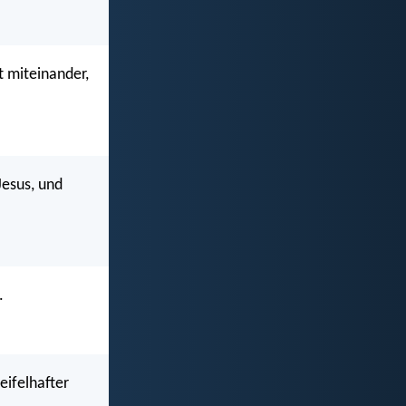
t miteinander,
Jesus, und
.
eifelhafter