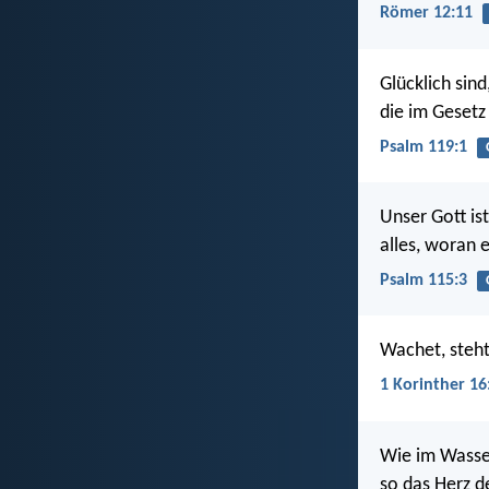
Römer 12:11
Glücklich sind
die im Gesetz
Psalm 119:1
Unser Gott is
alles, woran e
Psalm 115:3
Wachet, steht
1 Korinther 16
Wie im Wasse
so das Herz 