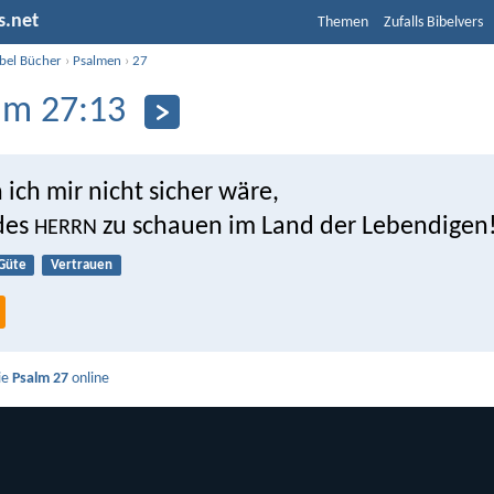
s.net
Themen
Zufalls Bibelvers
ibel Bücher
›
Psalmen
›
27
lm 27:13
ich mir nicht sicher wäre,
des
zu schauen im Land der Lebendigen
HERRN
Güte
Vertrauen
ie
Psalm 27
online