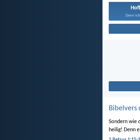
Hof
Denn ich
Bibelvers 
Sondern wie d
heilig! Denn e
1 Petrus 1:15-