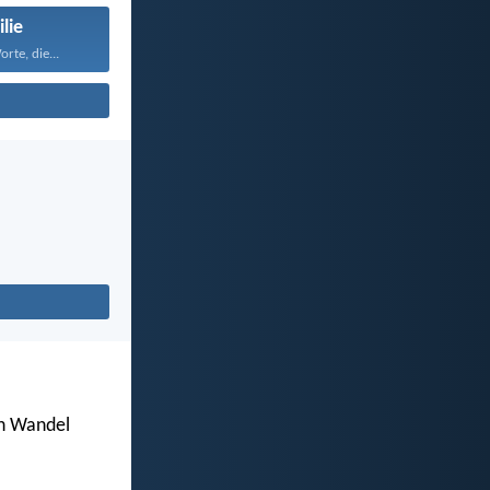
lie
rte, die...
en Wandel