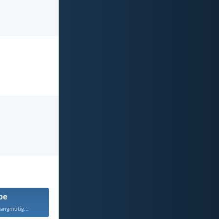
be
langmütig...