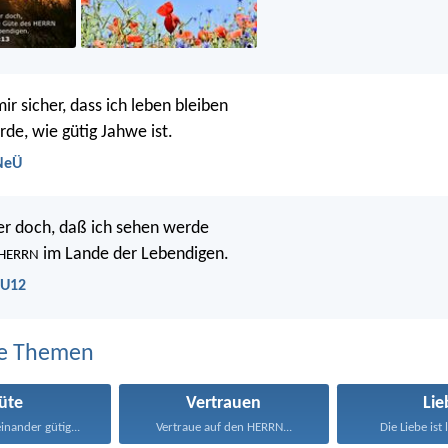
ir sicher, dass ich leben bleiben
de, wie gütig Jahwe ist.
 NeÜ
er doch, daß ich sehen werde
im Lande der Lebendigen.
HERRN
LU12
e Themen
üte
Vertrauen
Lie
inander gütig...
Vertraue auf den HERRN...
Die Liebe ist 