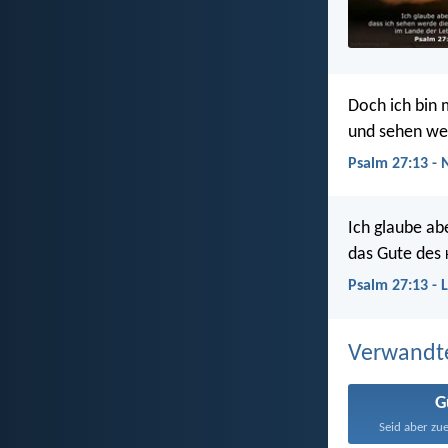
Doch ich bin m
und sehen wer
Psalm 27:13 -
Ich glaube ab
das Gute des
Psalm 27:13 - 
Verwandt
G
Seid aber zue