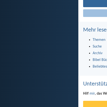
Mehr lese
Themen
Suche
Archiv
Bibel Bü
Beliebtes
Unterstüt
Hilf
mir
, das W