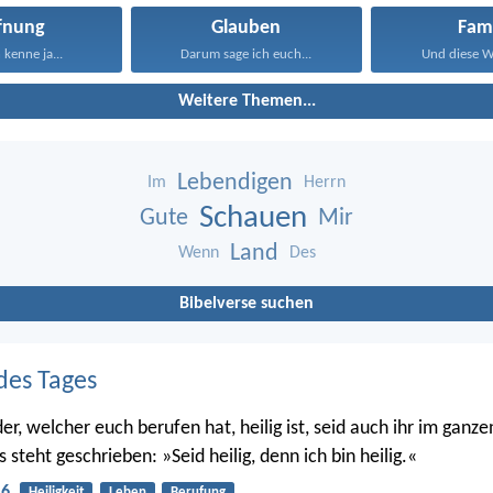
fnung
Glauben
Fami
 kenne ja...
Darum sage ich euch...
Und diese Wo
Weitere Themen...
Lebendigen
Im
Herrn
Schauen
Gute
Mir
Land
Wenn
Des
Bibelverse suchen
des Tages
er, welcher euch berufen hat, heilig ist, seid auch ihr im ganz
s steht geschrieben: »Seid heilig, denn ich bin heilig.«
16
Heiligkeit
Leben
Berufung