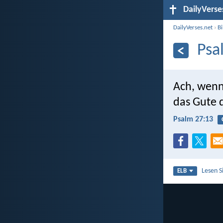
DailyVerse
DailyVerses.net
›
B
Psa
Ach, wenn 
das Gute 
Psalm 27:13
Lesen S
ELB