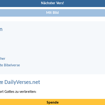
Nächster Vers!
Mit Bild
n
cher
te Bibelverse
ze DailyVerses.net
ort Gottes zu verbreiten:
Spende