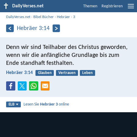
DailyVerses.net
Themen
Registrieren
DailyVerses.net
›
Bibel Bücher
›
Hebräer
›
3
Hebräer 3:14
Denn wir sind Teilhaber des Christus geworden,
wenn wir die anfängliche Grundlage bis zum
Ende standhaft festhalten.
Hebräer 3:14
Glauben
Vertrauen
Leben
Lesen Sie
Hebräer 3
online
ELB