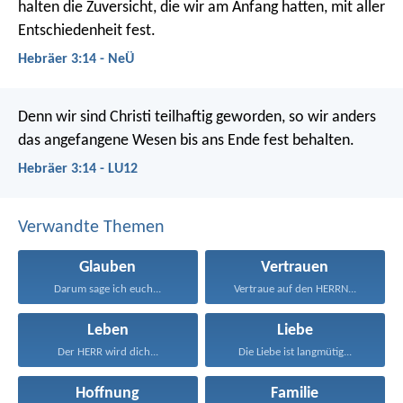
halten die Zuversicht, die wir am Anfang hatten, mit aller
Entschiedenheit fest.
Hebräer 3:14 - NeÜ
Denn wir sind Christi teilhaftig geworden, so wir anders
das angefangene Wesen bis ans Ende fest behalten.
Hebräer 3:14 - LU12
Verwandte Themen
Glauben
Vertrauen
Darum sage ich euch...
Vertraue auf den HERRN...
Leben
Liebe
Der HERR wird dich...
Die Liebe ist langmütig...
Hoffnung
Familie