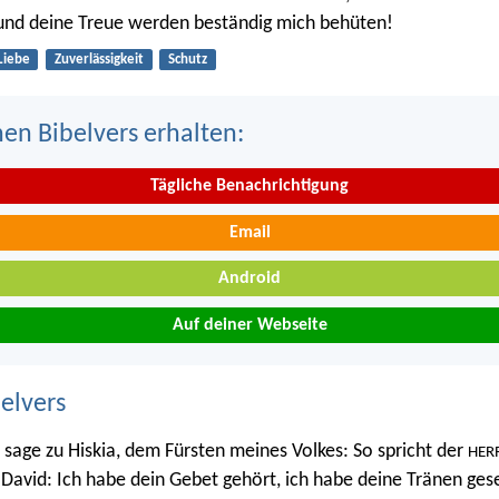
und deine Treue werden beständig mich behüten!
Liebe
Zuverlässigkeit
Schutz
nen Bibelvers erhalten:
Tägliche Benachrichtigung
Email
Android
Auf deiner Webseite
belvers
sage zu Hiskia, dem Fürsten meines Volkes: So spricht der
HER
 David: Ich habe dein Gebet gehört, ich habe deine Tränen ges