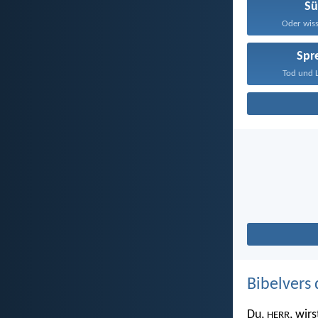
S
Oder wisst
Spr
Tod und L
Bibelvers 
Du,
, wir
HERR