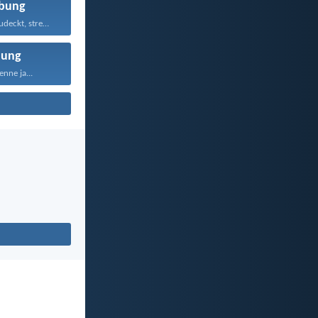
bung
Wer Vergehen zudeckt, strebt...
nung
nne ja...