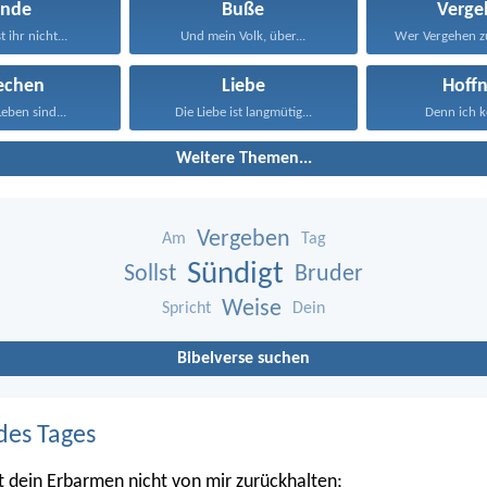
ünde
Buße
Verge
 ihr nicht...
Und mein Volk, über...
echen
Liebe
Hoff
eben sind...
Die Liebe ist langmütig...
Denn ich ke
Weitere Themen...
Vergeben
Am
Tag
Sündigt
Sollst
Bruder
Weise
Spricht
Dein
Bibelverse suchen
des Tages
st dein Erbarmen nicht von mir zurückhalten;