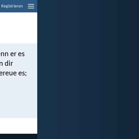
Registrieren
nn er es
n dir
ereue es;