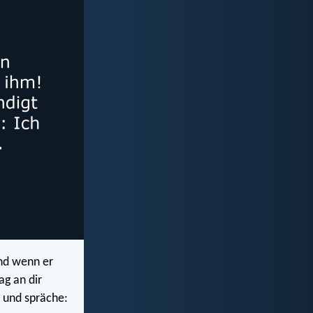
und wenn er
g an dir
 und spräche: