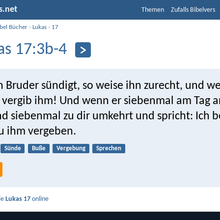
s.net
Themen
Zufalls Bibelvers
ibel Bücher
›
Lukas
›
17
as 17:3b-4
 Bruder sündigt, so weise ihn zurecht, und we
o vergib ihm! Und wenn er siebenmal am Tag a
d siebenmal zu dir umkehrt und spricht: Ich b
du ihm vergeben.
Sünde
Buße
Vergebung
Sprechen
ie
Lukas 17
online