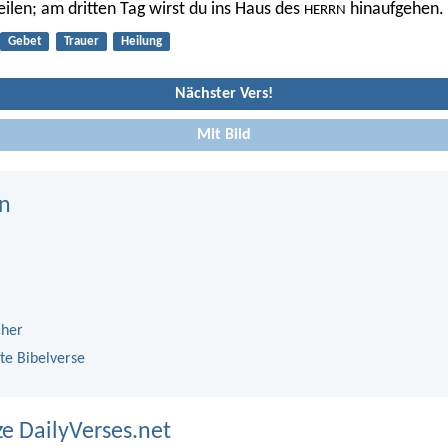
heilen; am dritten Tag wirst du ins Haus des
hinaufgehen.
HERRN
Gebet
Trauer
Heilung
Nächster Vers!
Mit Bild
n
cher
te Bibelverse
ze DailyVerses.net