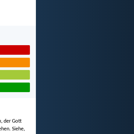
, der Gott
R
ehen. Siehe,