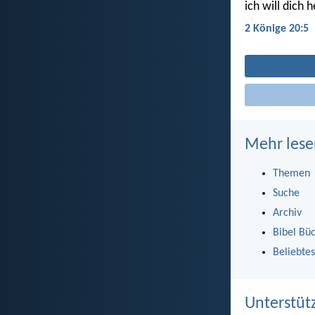
ich will dich 
2 Könige 20:5
Mehr lese
Themen
Suche
Archiv
Bibel Bü
Beliebtes
Unterstüt