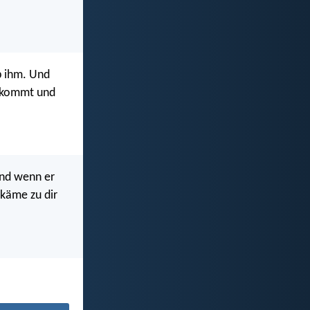
b ihm. Und
r kommt und
 Und wenn er
käme zu dir