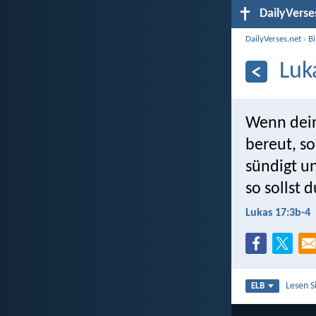
DailyVerse
DailyVerses.net
›
B
Luk
Wenn dein
bereut, s
sündigt un
so sollst 
Lukas 17:3b-4
Lesen S
ELB